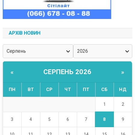
АРХІВ НОВИН
СЕРПЕНЬ 2026
«
»
ПН
ВТ
СР
ЧТ
ПТ
СБ
НД
1
2
8
3
4
5
6
7
9
10
11
12
13
14
15
16