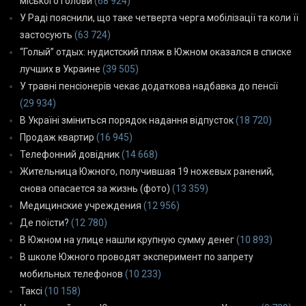
міського голови
(68 924)
У Раді пояснили, що таке четверта черга мобілізації та коли її
застосують
(63 724)
“Голый” отдых: нудистский пляж в Южном оказался в списке
лучших в Украине
(39 505)
У травні пенсіонерів чекає додаткова надбавка до пенсії
(29 934)
В Україні зміниться порядок надання відпусток
(18 720)
Продаж квартир
(16 945)
Телефонний довідник
(14 668)
Жительница Южного, получившая 19 ножевых ранений,
снова опасается за жизнь (фото)
(13 359)
Медицинские учреждения
(12 956)
Де поїсти?
(12 780)
В Южном на улице нашли крупную сумму денег
(10 893)
В школе Южного проводят эксперимент по запрету
мобильных телефонов
(10 233)
Таксі
(10 158)