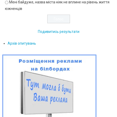
Мені байдуже, назва міста ніяк не вплине на рівень життя
южненців
Подивитись результати
Архів опитувань