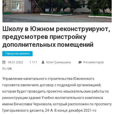
Школу в Южном реконструируют,
предусмотрев пристройку
дополнительных помещений
Городская хроника
До
18.01.2022
1 111
Юля Гринишина
9 Коментарів
Школу
RU
UK
В
Управление капитального строительства Южненского
Южно
горсовета заключило договор с подрядной организацией,
Рекон
которая будет проводить проектно-изыскательские работы по
Преду
Прист
реконструкции здания Учебно-воспитательного комплекса
Допол
имени Вячеслава Черновола, который расположен по проспекту
Помещ
Григорьевского десанта, 24-А. В конце декабря 2021-го