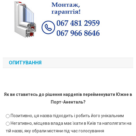
ОПИТУВАННЯ
Як ви ставитесь до рішення нардепів перейменувати Южне в
Порт-Аненталь?
Позитивно, ця назва підходить і робить його унікальним
Негативно, місцева влада має їхати в Київ та наполягати на
тій назві, яку обрали містяни під час голосування