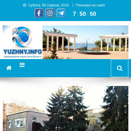
Субота, 08 Серпня, 2026
Реклама на сайті
7
:
50
:
51
YUZHNY.INFO
информационный портал города Южный