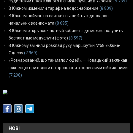
Нудистский пляж Южного в списке лучших в Украине
(9 739)
В Южном изменили тариф на водоснабжение
(8 809)
В Южном пойман на взятке свыше 4 тыс. долларов
начальник военкомата
(8 695)
В Южном открылся частный кабинет, где можно получить
бесплатные медуслуги (фото)
(8 597)
В Южному змінили розклад руху маршрутки №68 «Южне-
Одеса»
(7 969)
«Розчарований, що так мало людей», – Новацький закликав
южненців приходити на прощання з полеглими військовими
(7 298)
НОВІ