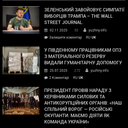
ЗЕЛЕНСЬКИЙ ЗАВОЙОВУЄ СИМПАТІЇ
ВИБОРЦІВ ТРАМПА – THE WALL
STREET JOURNAL.
53
02.11.2025
yuzhny.info
on
Залишити коментар
RU
UK
Зеленський
завойовує
У ПІВДЕННОМУ ПРАЦІВНИКАМ ОПЗ
симпатії
З МАТЕРІАЛЬНОГО РЕЗЕРВУ
виборців
ВИДАЛИ ГУМАНІТАРНУ ДОПОМОГУ
Трампа
272
25.07.2025
yuzhny.info
–
до
2 Коментарі
RU
UK
The
У
Wall
Південному
ПРЕЗИДЕНТ ПРОВІВ НАРАДУ З
Street
працівникам
КЕРІВНИКАМИ СИЛОВИХ ТА
Journal.
ОПЗ
АНТИКОРУПЦІЙНИХ ОРГАНІВ: «НАШ
з
СПІЛЬНИЙ ВОРОГ — РОСІЙСЬКІ
матеріального
ОКУПАНТИ. МАЄМО ДІЯТИ ЯК
резерву
КОМАНДА УКРАЇНИ»
видали