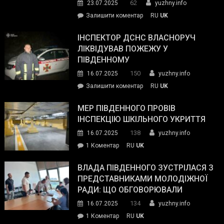
62
23.07.2025
yuzhny.info
гуманітарну
on
Залишити коментар
RU
UK
допомогу
Президент
провів
ІНСПЕКТОР ДСНС ВЛАСНОРУЧ
нараду
ЛІКВІДУВАВ ПОЖЕЖУ У
з
ПІВДЕННОМУ
керівниками
150
16.07.2025
yuzhny.info
силових
on
Залишити коментар
RU
UK
та
Інспектор
антикорупційних
ДСНС
МЕР ПІВДЕННОГО ПРОВІВ
органів:
власноруч
ІНСПЕКЦІЮ ШКІЛЬНОГО УКРИТТЯ
«Наш
ліквідував
спільний
138
16.07.2025
yuzhny.info
пожежу
ворог
до
1 Коментар
RU
UK
у
—
Мер
Південному
російські
Південного
ВЛАДА ПІВДЕННОГО ЗУСТРІЛАСЯ З
окупанти.
провів
ПРЕДСТАВНИКАМИ МОЛОДІЖНОЇ
Маємо
інспекцію
РАДИ: ЩО ОБГОВОРЮВАЛИ
діяти
шкільного
134
16.07.2025
yuzhny.info
як
укриття
команда
до
1 Коментар
RU
UK