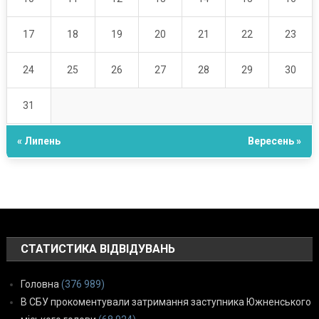
17
18
19
20
21
22
23
24
25
26
27
28
29
30
31
« Липень
Вересень »
СТАТИСТИКА ВІДВІДУВАНЬ
Головна
(376 989)
В СБУ прокоментували затримання заступника Южненського