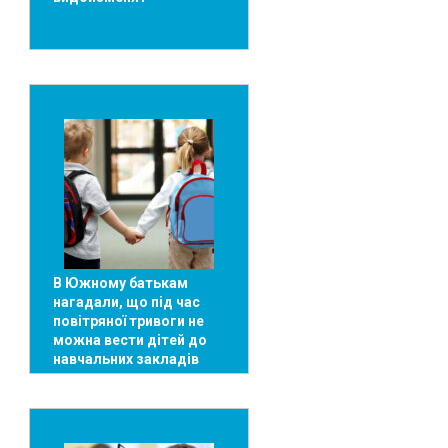
В Южному батькам
нагадали, що під час
повітряної тривоги не
можна вести дітей до
навчальних закладів