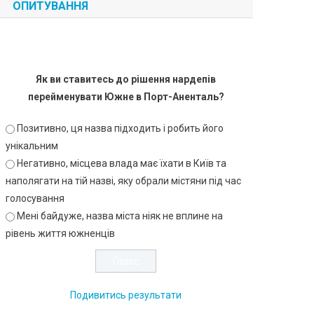
ОПИТУВАННЯ
Як ви ставитесь до рішення нардепів
перейменувати Южне в Порт-Аненталь?
Позитивно, ця назва підходить і робить його
унікальним
Негативно, місцева влада має їхати в Київ та
наполягати на тій назві, яку обрали містяни під час
голосування
Мені байдуже, назва міста ніяк не вплине на
рівень життя южненців
Подивитись результати