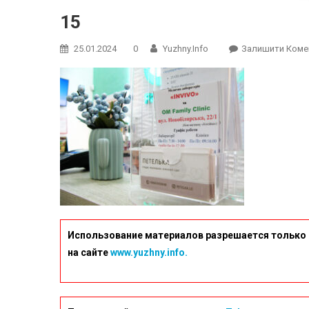
15
25.01.2024
0
Yuzhny.info
Залишити Коме
Использование материалов разрешается только 
на сайте
www.yuzhny.info.