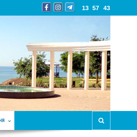
13
:
57
:
44
НЯ