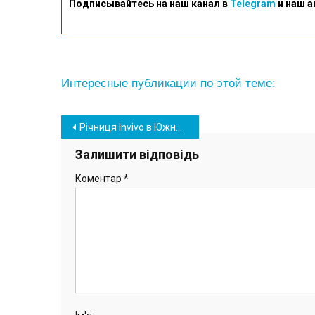
Подписывайтесь на наш канал в
Telegram
и наш а
Интересные публикации по этой теме:
Навігація
Річниця Invivo в Южному: лабораторія за рік зробила понад сім тисяч аналізів
записів
Залишити відповідь
Коментар
*