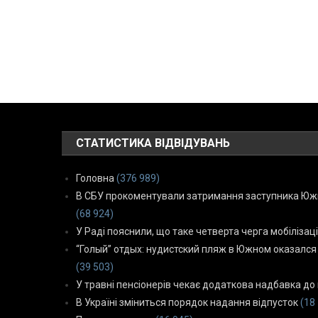
СТАТИСТИКА ВІДВІДУВАНЬ
Головна
(376 989)
В СБУ прокоментували затримання заступника Южн
(68 924)
У Раді пояснили, що таке четверта черга мобілізаці
“Голый” отдых: нудистский пляж в Южном оказался
(39 503)
У травні пенсіонерів чекає додаткова надбавка до 
В Україні зміниться порядок надання відпусток
(18