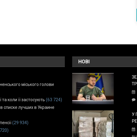
НОВІ
ЗЕ
ТР
енського міського голови
ї та коли її застосують
(63 724)
 в списке лучших в Украине
У 
Р
пенсії
(29 934)
 720)