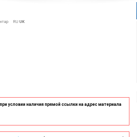
On
нтар
RU
UK
15
при условии наличия прямой ссылки на адрес материала