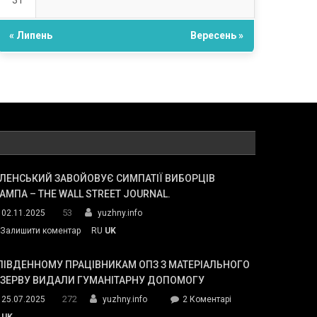
31
« Липень
Вересень »
ЛЕНСЬКИЙ ЗАВОЙОВУЄ СИМПАТІЇ ВИБОРЦІВ
АМПА – THE WALL STREET JOURNAL.
53
02.11.2025
yuzhny.info
on
Залишити коментар
RU
UK
Зеленський
завойовує
ПІВДЕННОМУ ПРАЦІВНИКАМ ОПЗ З МАТЕРІАЛЬНОГО
симпатії
ЕЗЕРВУ ВИДАЛИ ГУМАНІТАРНУ ДОПОМОГУ
виборців
272
до
25.07.2025
yuzhny.info
2 Коментарі
Трампа
У