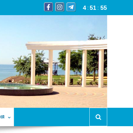
4
:
51
:
56
НЯ