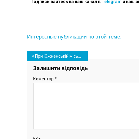
Подписывайтесь на наш канал в
Telegram
и наш а
Интересные публикации по этой теме:
Навігація
При Южненській міськраді планують створити дорадчий орган з представників молоді
записів
Залишити відповідь
Коментар
*