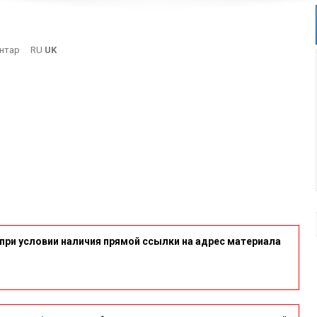
On
нтар
RU
UK
7
при условии наличия прямой ссылки на адрес материала