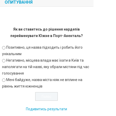
ОПИТУВАННЯ
Як ви ставитесь до рішення нардепів
перейменувати Южне в Порт-Аненталь?
Позитивно, ця назва підходить і робить його
унікальним
Негативно, місцева влада має їхати в Київ та
наполягати на тій назві, яку обрали містяни під час
голосування
Мені байдуже, назва міста ніяк не вплине на
рівень життя южненців
Подивитись результати