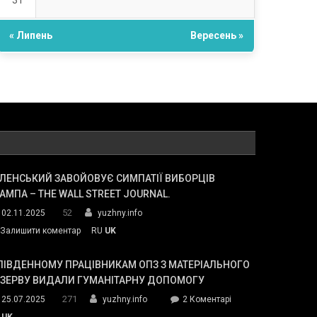
31
« Липень
Вересень »
ЛЕНСЬКИЙ ЗАВОЙОВУЄ СИМПАТІЇ ВИБОРЦІВ
АМПА – THE WALL STREET JOURNAL.
52
02.11.2025
yuzhny.info
on
Залишити коментар
RU
UK
Зеленський
завойовує
ПІВДЕННОМУ ПРАЦІВНИКАМ ОПЗ З МАТЕРІАЛЬНОГО
симпатії
ЕЗЕРВУ ВИДАЛИ ГУМАНІТАРНУ ДОПОМОГУ
виборців
271
до
25.07.2025
yuzhny.info
2 Коментарі
Трампа
У