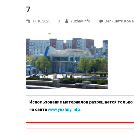
7
17.10.2023
0
Yuzhny.info
Залишити Коме
Использование материалов разрешается только 
на сайте
www.yuzhny.info.