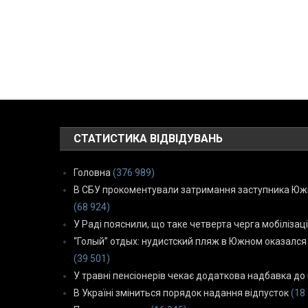
СТАТИСТИКА ВІДВІДУВАНЬ
Головна
(376 989)
В СБУ прокоментували затримання заступника Южн
(68 924)
У Раді пояснили, що таке четверта черга мобілізаці
“Голый” отдых: нудистский пляж в Южном оказался
(39 501)
У травні пенсіонерів чекає додаткова надбавка до 
В Україні зміниться порядок надання відпусток
(18