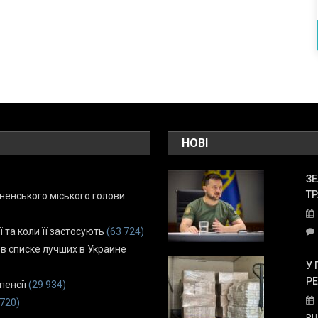
НОВІ
ЗЕ
ТР
енського міського голови
ї та коли її застосують
(63 724)
 в списке лучших в Украине
У 
Р
пенсії
(29 934)
 720)