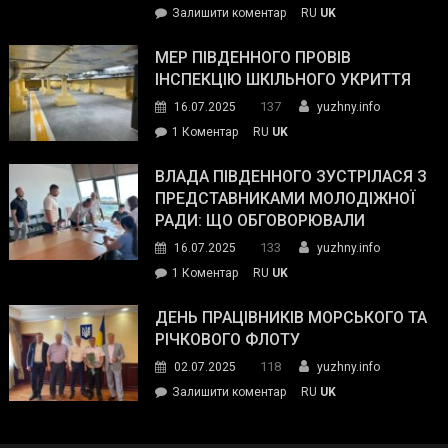
on
Залишити коментар
RU
UK
та
Інспектор
антикорупційних
ДСНС
МЕР ПІВДЕННОГО ПРОВІВ
органів:
власноруч
ІНСПЕКЦІЮ ШКІЛЬНОГО УКРИТТЯ
«Наш
ліквідував
спільний
137
16.07.2025
yuzhny.info
пожежу
ворог
до
1 Коментар
RU
UK
у
—
Мер
Південному
російські
Південного
ВЛАДА ПІВДЕННОГО ЗУСТРІЛАСЯ З
окупанти.
провів
ПРЕДСТАВНИКАМИ МОЛОДІЖНОЇ
Маємо
інспекцію
РАДИ: ЩО ОБГОВОРЮВАЛИ
діяти
шкільного
133
16.07.2025
yuzhny.info
як
укриття
команда
до
1 Коментар
RU
UK
України»
Влада
Південного
ДЕНЬ ПРАЦІВНИКІВ МОРСЬКОГО ТА
зустрілася
РІЧКОВОГО ФЛОТУ
з
118
02.07.2025
yuzhny.info
представниками
on
Залишити коментар
RU
UK
молодіжної
День
ради:
працівників
що