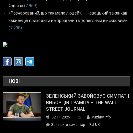
Одеса»
(7 969)
«Розчарований, що так мало людей», – Новацький закликав
южненців приходити на прощання з полеглими військовими
(7 298)
НОВІ
ЗЕЛЕНСЬКИЙ ЗАВОЙОВУЄ СИМПАТІЇ
ВИБОРЦІВ ТРАМПА – THE WALL
STREET JOURNAL.
52
02.11.2025
yuzhny.info
on
Залишити коментар
RU
UK
Зеленський