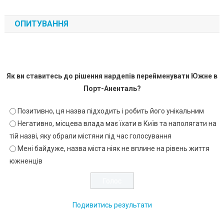
ОПИТУВАННЯ
Як ви ставитесь до рішення нардепів перейменувати Южне в
Порт-Аненталь?
Позитивно, ця назва підходить і робить його унікальним
Негативно, місцева влада має їхати в Київ та наполягати на
тій назві, яку обрали містяни під час голосування
Мені байдуже, назва міста ніяк не вплине на рівень життя
южненців
Подивитись результати