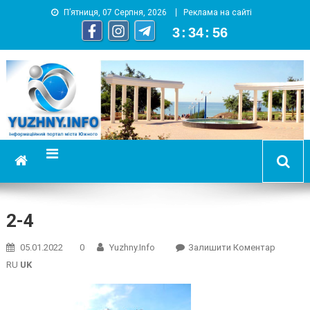
П’ятниця, 07 Серпня, 2026
Реклама на сайті
3
:
34
:
56
YUZHNY.INFO
информационный портал города Южный
2-4
On
05.01.2022
0
Yuzhny.info
Залишити Коментар
2-
RU
UK
4