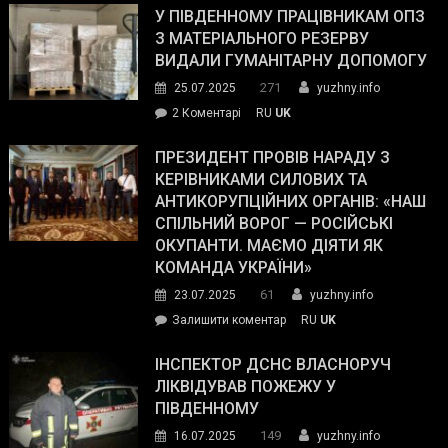
завойовує
У ПІВДЕННОМУ ПРАЦІВНИКАМ ОПЗ
симпатії
З МАТЕРІАЛЬНОГО РЕЗЕРВУ
виборців
ВИДАЛИ ГУМАНІТАРНУ ДОПОМОГУ
Трампа
271
25.07.2025
yuzhny.info
–
до
2 Коментарі
RU
UK
The
У
Wall
Південному
ПРЕЗИДЕНТ ПРОВІВ НАРАДУ З
Street
працівникам
КЕРІВНИКАМИ СИЛОВИХ ТА
Journal.
ОПЗ
АНТИКОРУПЦІЙНИХ ОРГАНІВ: «НАШ
з
СПІЛЬНИЙ ВОРОГ — РОСІЙСЬКІ
матеріального
ОКУПАНТИ. МАЄМО ДІЯТИ ЯК
резерву
КОМАНДА УКРАЇНИ»
видали
61
23.07.2025
yuzhny.info
гуманітарну
on
Залишити коментар
RU
UK
допомогу
Президент
провів
ІНСПЕКТОР ДСНС ВЛАСНОРУЧ
нараду
ЛІКВІДУВАВ ПОЖЕЖУ У
з
ПІВДЕННОМУ
керівниками
149
16.07.2025
yuzhny.info
силових