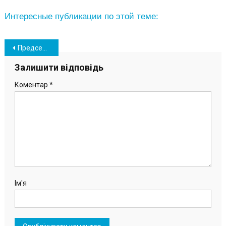
Интересные публикации по этой теме:
Навігація
Председатель Одесской ОГА посетил Южный с рабочим визитом (видео, фото)
записів
Залишити відповідь
Коментар
*
Ім'я