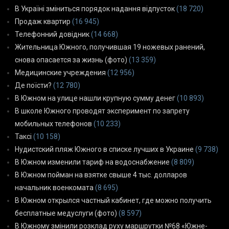
В Україні зміниться порядок надання відпусток
(18 720)
Продаж квартир
(16 945)
Телефонний довідник
(14 668)
Жительница Южного, получившая 19 ножевых ранений,
снова опасается за жизнь (фото)
(13 359)
Медицинские учреждения
(12 956)
Де поїсти?
(12 780)
В Южном на улице нашли крупную сумму денег
(10 893)
В школе Южного проводят эксперимент по запрету
мобильных телефонов
(10 233)
Таксі
(10 158)
Нудистский пляж Южного в списке лучших в Украине
(9 738)
В Южном изменили тариф на водоснабжение
(8 809)
В Южном пойман на взятке свыше 4 тыс. долларов
начальник военкомата
(8 695)
В Южном открылся частный кабинет, где можно получить
бесплатные медуслуги (фото)
(8 597)
В Южному змінили розклад руху маршрутки №68 «Южне-