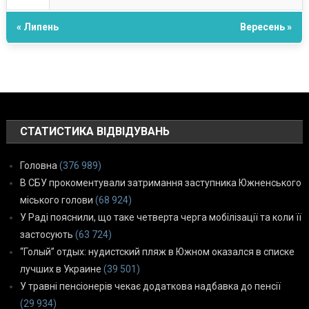
« Липень
Вересень »
СТАТИСТИКА ВІДВІДУВАНЬ
Головна
(376 989)
В СБУ прокоментували затримання заступника Южненського
міського голови
(68 924)
У Раді пояснили, що таке четверта черга мобілізації та коли її
застосують
(63 724)
“Голый” отдых: нудистский пляж в Южном оказался в списке
лучших в Украине
(39 501)
У травні пенсіонерів чекає додаткова надбавка до пенсії
(29 934)