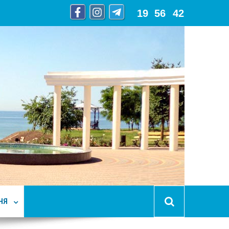
19
:
56
:
43
НЯ