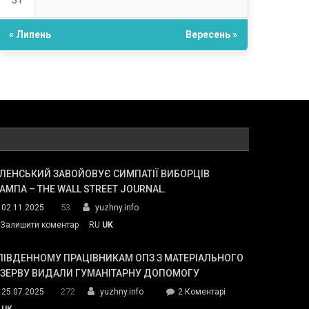
31
« Липень
Вересень »
ЛЕНСЬКИЙ ЗАВОЙОВУЄ СИМПАТІЇ ВИБОРЦІВ
АМПА – THE WALL STREET JOURNAL.
53
02.11.2025
yuzhny.info
on
Залишити коментар
RU
UK
Зеленський
завойовує
ПІВДЕННОМУ ПРАЦІВНИКАМ ОПЗ З МАТЕРІАЛЬНОГО
симпатії
ЕЗЕРВУ ВИДАЛИ ГУМАНІТАРНУ ДОПОМОГУ
виборців
272
до
25.07.2025
yuzhny.info
2 Коментарі
Трампа
У