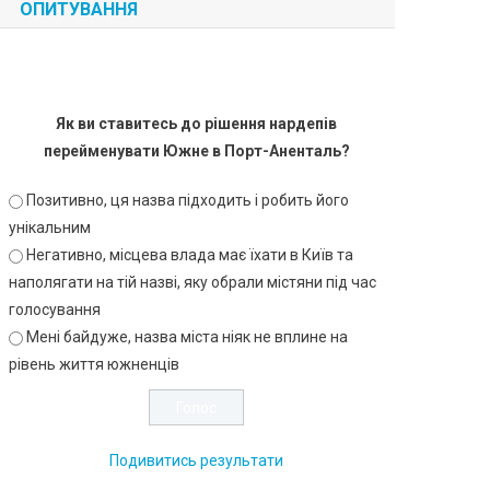
ОПИТУВАННЯ
Як ви ставитесь до рішення нардепів
перейменувати Южне в Порт-Аненталь?
Позитивно, ця назва підходить і робить його
унікальним
Негативно, місцева влада має їхати в Київ та
наполягати на тій назві, яку обрали містяни під час
голосування
Мені байдуже, назва міста ніяк не вплине на
рівень життя южненців
Подивитись результати