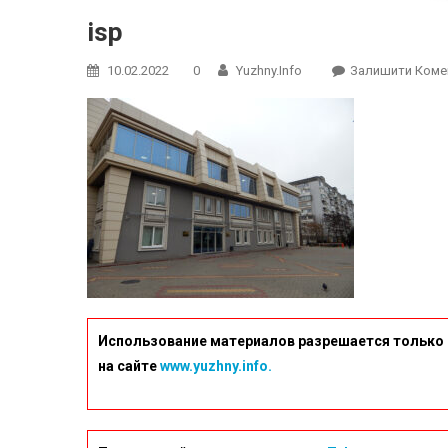
isp
10.02.2022
0
Yuzhny.info
Залишити Коме
Использование материалов разрешается только 
на сайте
www.yuzhny.info.