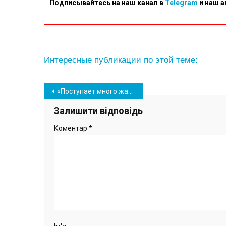
Подписывайтесь на наш канал в
Telegram
и наш а
Интересные публикации по этой теме:
Навігація
«Поступает много жалоб» — языковой омбудсмен направил письмо в мэрию Южного
записів
Залишити відповідь
Коментар
*