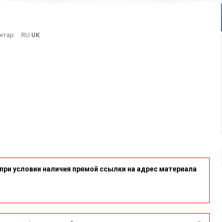
On
нтар
RU
UK
Isp
при условии наличия прямой ссылки на адрес материала