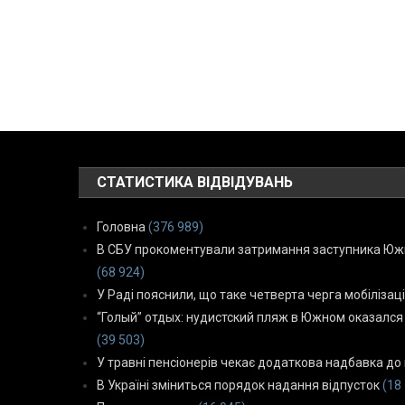
СТАТИСТИКА ВІДВІДУВАНЬ
Головна
(376 989)
В СБУ прокоментували затримання заступника Южн
(68 924)
У Раді пояснили, що таке четверта черга мобілізаці
“Голый” отдых: нудистский пляж в Южном оказался
(39 503)
У травні пенсіонерів чекає додаткова надбавка до 
В Україні зміниться порядок надання відпусток
(18