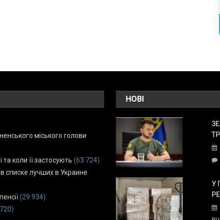
НОВІ
ЗЕ
ТР
енського міського голови
ї та коли її застосують
(63 724)
 в списке лучших в Украине
У 
Р
пенсії
(29 934)
 720)