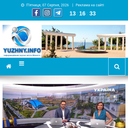
П’ятниця, 07 Серпня, 2026
Реклама на сайті
13
:
16
:
34
YUZHNY.INFO
информационный портал города Южный