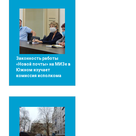
Законность работы
«Новой почты» на МИЗе в
Южном изучает
комиссия исполкома