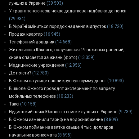
лучших в Украине
(39 503)
У травні пенсіонерів чекає додаткова надбавка до пенсії
(29 934)
В Україні зміниться порядок надання відпусток
(18 720)
Продаж квартир
(16 945)
Телефонний довідник
(14 668)
Жительница Южного, получившая 19 ножевых ранений,
снова опасается за жизнь (фото)
(13 359)
Медицинские учреждения
(12 956)
Де поїсти?
(12 780)
В Южном на улице нашли крупную сумму денег
(10 893)
В школе Южного проводят эксперимент по запрету
мобильных телефонов
(10 233)
Таксі
(10 158)
Нудистский пляж Южного в списке лучших в Украине
(9 739)
В Южном изменили тариф на водоснабжение
(8 809)
В Южном пойман на взятке свыше 4 тыс. долларов
начальник военкомата
(8 695)