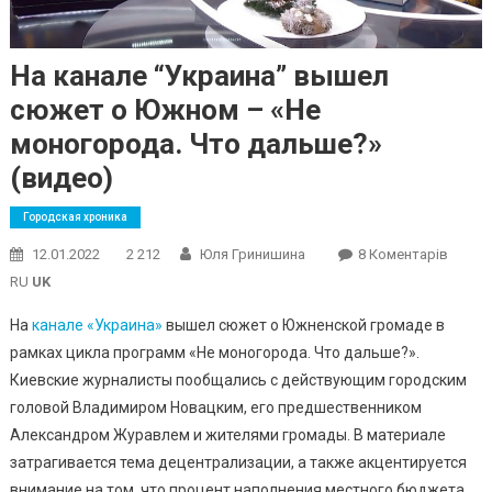
На канале “Украина” вышел
сюжет о Южном – «Не
моногорода. Что дальше?»
(видео)
Городская хроника
До
12.01.2022
2 212
Юля Гринишина
8 Коментарів
На
RU
UK
Канал
На
канале «Украина»
вышел сюжет о Южненской громаде в
“Украи
рамках цикла программ «Не моногорода. Что дальше?».
Выше
Киевские журналисты пообщались с действующим городским
Сюже
О
головой Владимиром Новацким, его предшественником
Южно
Александром Журавлем и жителями громады. В материале
–
затрагивается тема децентрализации, а также акцентируется
«Не
внимание на том, что процент наполнения местного бюджета