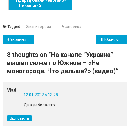
відпрацювали непогано»
– Новацький
Tagged
Жизнь города
Экономика
Навігація
Украинцы жалуются на новое меню от Клопотенко в садах и школах
В Южном начали вакцинацию бустерной и дополнительной дозами от COVID-19
записів
8 thoughts on “
На канале “Украина”
вышел сюжет о Южном – «Не
моногорода. Что дальше?» (видео)
”
Vlad
12.01.2022 о 13:28
Два дебила-это…..
Відповісти