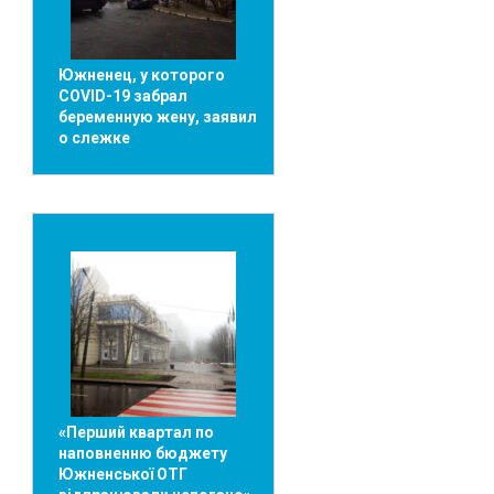
Южненец, у которого
COVID-19 забрал
беременную жену, заявил
о слежке
«Перший квартал по
наповненню бюджету
Южненської ОТГ