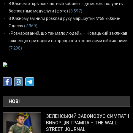
В Южном открылся частный кабинет, где можно получить
бесплатные медуслуги (фото)
(8 597)
В Южному змінили розклад руху маршрутки №68 «Южне-
Одеса»
(7 969)
«Розчарований, що так мало людей», – Новацький закликав
южненців приходити на прощання з полеглими військовими
(7 298)
НОВІ
ЗЕЛЕНСЬКИЙ ЗАВОЙОВУЄ СИМПАТІЇ
ВИБОРЦІВ ТРАМПА – THE WALL
STREET JOURNAL.