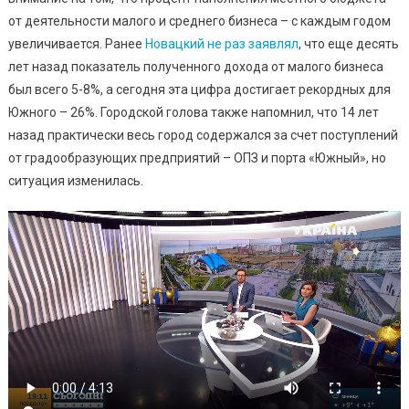
Моног
от деятельности малого и среднего бизнеса – с каждым годом
Что
увеличивается. Ранее
Новацкий не раз заявлял
, что еще десять
Дальш
лет назад показатель полученного дохода от малого бизнеса
(видео
был всего 5-8%, а сегодня эта цифра достигает рекордных для
Южного – 26%. Городской голова также напомнил, что 14 лет
назад практически весь город содержался за счет поступлений
от градообразующих предприятий – ОПЗ и порта «Южный», но
ситуация изменилась.