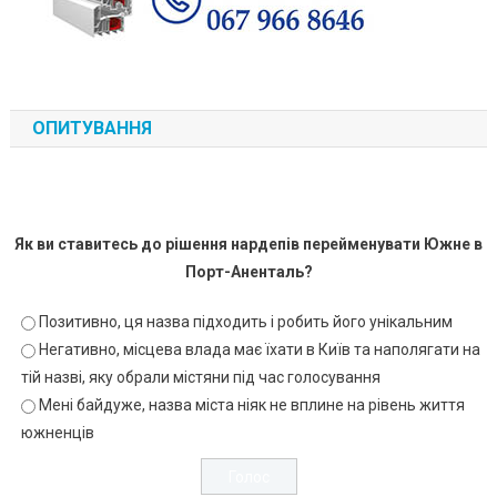
ОПИТУВАННЯ
Як ви ставитесь до рішення нардепів перейменувати Южне в
Порт-Аненталь?
Позитивно, ця назва підходить і робить його унікальним
Негативно, місцева влада має їхати в Київ та наполягати на
тій назві, яку обрали містяни під час голосування
Мені байдуже, назва міста ніяк не вплине на рівень життя
южненців