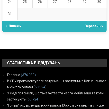
24
25
26
27
28
29
30
31
« Липень
Вересень »
СТАТИСТИКА ВІДВІДУВАНЬ
Головна
(376 989)
В СБУ прокоментували затримання заступника Южненського
міського голови
(68 924)
У Раді пояснили, що таке четверта черга мобілізації та коли її
застосують
(63 724)
“Голый” отдых: нудистский пляж в Южном оказался в списке