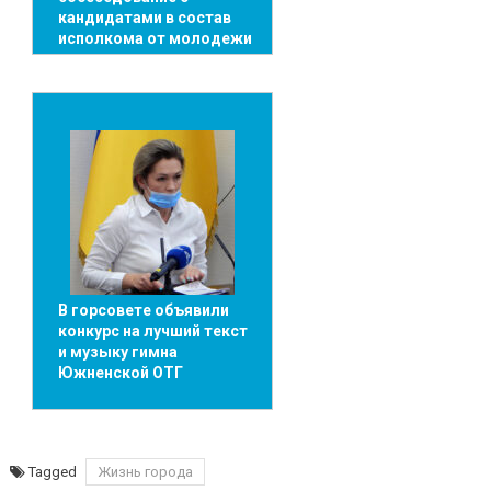
кандидатами в состав
исполкома от молодежи
В горсовете объявили
конкурс на лучший текст
и музыку гимна
Южненской ОТГ
Tagged
Жизнь города