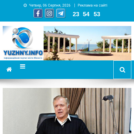
Четвер, 06 Серпня, 2026
Реклама на сайті
23
:
54
:
54
YUZHNY.INFO
информационный портал города Южный