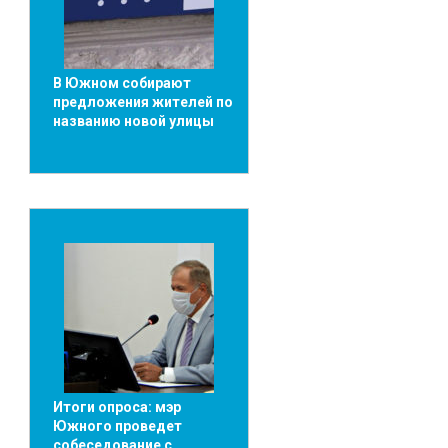
В Южном собирают
предложения жителей по
названию новой улицы
Итоги опроса: мэр
Южного проведет
собеседование с