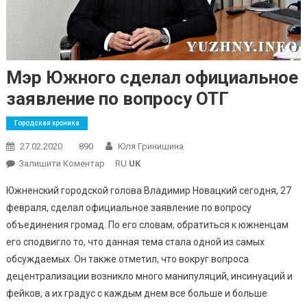
Мэр Южного сделал официальное
заявление по вопросу ОТГ
Городская хроника
27.02.2020
890
Юля Гринишина
On
Залишити Коментар
RU
UK
Мэр
Южненский городской голова Владимир Новацкий сегодня, 27
Южного
февраля, сделал официальное заявление по вопросу
Сделал
объединения громад. По его словам, обратиться к южненцам
Официальное
его сподвигло то, что данная тема стала одной из самых
Заявление
По
обсуждаемых. Он также отметил, что вокруг вопроса
Вопросу
децентрализации возникло много манипуляций, инсинуаций и
ОТГ
фейков, а их градус с каждым днем все больше и больше