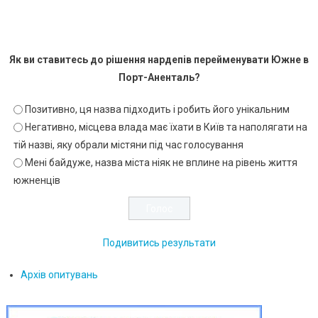
Як ви ставитесь до рішення нардепів перейменувати Южне в
Порт-Аненталь?
Позитивно, ця назва підходить і робить його унікальним
Негативно, місцева влада має їхати в Київ та наполягати на
тій назві, яку обрали містяни під час голосування
Мені байдуже, назва міста ніяк не вплине на рівень життя
южненців
Подивитись результати
Архів опитувань