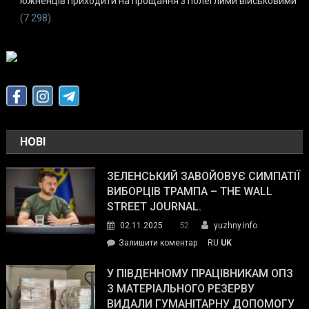
южненців приходити на прощання з полеглими військовими
(7 298)
НОВІ
ЗЕЛЕНСЬКИЙ ЗАВОЙОВУЄ СИМПАТІЇ
ВИБОРЦІВ ТРАМПА – THE WALL
STREET JOURNAL.
52
02.11.2025
yuzhny.info
on
Залишити коментар
RU
UK
Зеленський
завойовує
У ПІВДЕННОМУ ПРАЦІВНИКАМ ОПЗ
симпатії
З МАТЕРІАЛЬНОГО РЕЗЕРВУ
виборців
ВИДАЛИ ГУМАНІТАРНУ ДОПОМОГУ