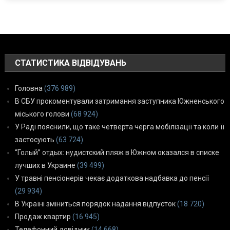
СТАТИСТИКА ВІДВІДУВАНЬ
Головна
(376 989)
В СБУ прокоментували затримання заступника Южненського
міського голови
(68 924)
У Раді пояснили, що таке четверта черга мобілізації та коли її
застосують
(63 724)
“Голый” отдых: нудистский пляж в Южном оказался в списке
лучших в Украине
(39 499)
У травні пенсіонерів чекає додаткова надбавка до пенсії
(29 934)
В Україні зміниться порядок надання відпусток
(18 720)
Продаж квартир
(16 945)
Телефонний довідник
(14 668)