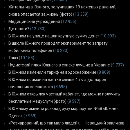
Жительница Южного, получившая 19 ножевых ранений,
снова опасается за жизнь (фото)
(13 359)
Медицинские учреждения
(12 956)
Де поїсти?
(12 780)
В Южном на улице нашли крупную сумму денег
(10 893)
В школе Южного проводят эксперимент по запрету
мобильных телефонов
(10 233)
Таксі
(10 158)
Нудистский пляж Южного в списке лучших в Украине
(9 737)
В Южном изменили тариф на водоснабжение
(8 809)
В Южном пойман на взятке свыше 4 тыс. долларов
начальник военкомата
(8 695)
В Южном открылся частный кабинет, где можно получить
бесплатные медуслуги (фото)
(8 597)
В Южному змінили розклад руху маршрутки №68 «Южне-
Одеса»
(7 969)
«Розчарований, що так мало людей», – Новацький закликав