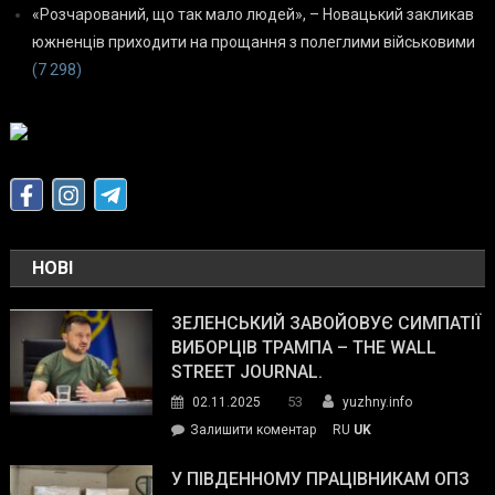
«Розчарований, що так мало людей», – Новацький закликав
южненців приходити на прощання з полеглими військовими
(7 298)
НОВІ
ЗЕЛЕНСЬКИЙ ЗАВОЙОВУЄ СИМПАТІЇ
ВИБОРЦІВ ТРАМПА – THE WALL
STREET JOURNAL.
53
02.11.2025
yuzhny.info
on
Залишити коментар
RU
UK
Зеленський
завойовує
У ПІВДЕННОМУ ПРАЦІВНИКАМ ОПЗ