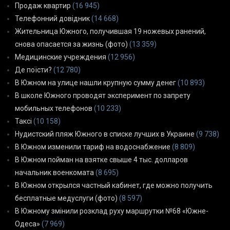
Продаж квартир
(16 945)
Телефонний довідник
(14 668)
Жительница Южного, получившая 19 ножевых ранений,
снова опасается за жизнь (фото)
(13 359)
Медицинские учреждения
(12 956)
Де поїсти?
(12 780)
В Южном на улице нашли крупную сумму денег
(10 893)
В школе Южного проводят эксперимент по запрету
мобильных телефонов
(10 233)
Таксі
(10 158)
Нудистский пляж Южного в списке лучших в Украине
(9 738)
В Южном изменили тариф на водоснабжение
(8 809)
В Южном пойман на взятке свыше 4 тыс. долларов
начальник военкомата
(8 695)
В Южном открылся частный кабинет, где можно получить
бесплатные медуслуги (фото)
(8 597)
В Южному змінили розклад руху маршрутки №68 «Южне-
Одеса»
(7 969)