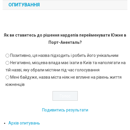
ОПИТУВАННЯ
Як ви ставитесь до рішення нардепів перейменувати Южне в
Порт-Аненталь?
Позитивно, ця назва підходить і робить його унікальним
Негативно, місцева влада має їхати в Київ та наполягати на
тій назві, яку обрали містяни під час голосування
Мені байдуже, назва міста ніяк не вплине на рівень життя
южненців
Подивитись результати
Архів опитувань