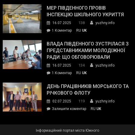
Інспектор
антикорупційних
ДСНС
МЕР ПІВДЕННОГО ПРОВІВ
органів:
власноруч
ІНСПЕКЦІЮ ШКІЛЬНОГО УКРИТТЯ
«Наш
ліквідував
спільний
138
16.07.2025
yuzhny.info
пожежу
ворог
до
1 Коментар
RU
UK
у
—
Мер
Південному
російські
Південного
ВЛАДА ПІВДЕННОГО ЗУСТРІЛАСЯ З
окупанти.
провів
ПРЕДСТАВНИКАМИ МОЛОДІЖНОЇ
Маємо
інспекцію
РАДИ: ЩО ОБГОВОРЮВАЛИ
діяти
шкільного
134
16.07.2025
yuzhny.info
як
укриття
команда
до
1 Коментар
RU
UK
України»
Влада
Південного
ДЕНЬ ПРАЦІВНИКІВ МОРСЬКОГО ТА
зустрілася
РІЧКОВОГО ФЛОТУ
з
119
02.07.2025
yuzhny.info
представниками
on
Залишити коментар
RU
UK
молодіжної
День
ради:
працівників
що
морського
обговорювали
Інформаційний портал міста Южного
та