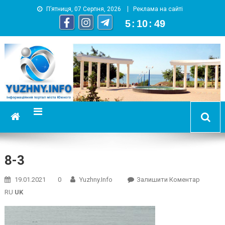
П’ятниця, 07 Серпня, 2026
Реклама на сайті
5
:
10
:
49
YUZHNY.INFO
информационный портал города Южный
8-3
On
19.01.2021
0
Yuzhny.info
Залишити Коментар
8-
RU
UK
3