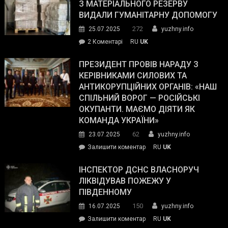
симпатії
З МАТЕРІАЛЬНОГО РЕЗЕРВУ
виборців
ВИДАЛИ ГУМАНІТАРНУ ДОПОМОГУ
Трампа
272
25.07.2025
yuzhny.info
–
до
2 Коментарі
RU
UK
The
У
Wall
Південному
ПРЕЗИДЕНТ ПРОВІВ НАРАДУ З
Street
працівникам
КЕРІВНИКАМИ СИЛОВИХ ТА
Journal.
ОПЗ
АНТИКОРУПЦІЙНИХ ОРГАНІВ: «НАШ
з
СПІЛЬНИЙ ВОРОГ — РОСІЙСЬКІ
матеріального
ОКУПАНТИ. МАЄМО ДІЯТИ ЯК
резерву
КОМАНДА УКРАЇНИ»
видали
62
23.07.2025
yuzhny.info
гуманітарну
on
Залишити коментар
RU
UK
допомогу
Президент
провів
ІНСПЕКТОР ДСНС ВЛАСНОРУЧ
нараду
ЛІКВІДУВАВ ПОЖЕЖУ У
з
ПІВДЕННОМУ
керівниками
150
16.07.2025
yuzhny.info
силових
on
Залишити коментар
RU
UK
та