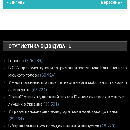
« Липень
Вересень »
СТАТИСТИКА ВІДВІДУВАНЬ
Головна
(376 989)
В СБУ прокоментували затримання заступника Южненського
міського голови
(68 924)
У Раді пояснили, що таке четверта черга мобілізації та коли її
застосують
(63 724)
“Голый” отдых: нудистский пляж в Южном оказался в списке
лучших в Украине
(39 501)
У травні пенсіонерів чекає додаткова надбавка до пенсії
(29 934)
В Україні зміниться порядок надання відпусток
(18 720)