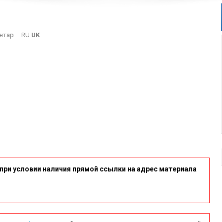
On
нтар
RU
UK
12
при условии наличия прямой ссылки на адрес материала