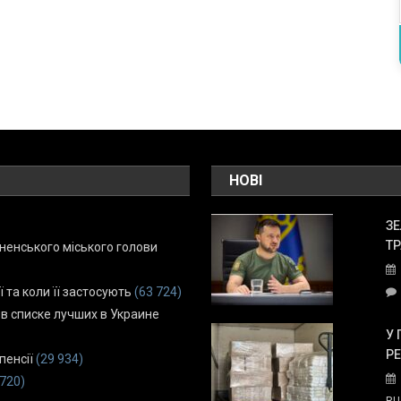
НОВІ
ЗЕ
ТР
енського міського голови
ї та коли її застосують
(63 724)
 в списке лучших в Украине
У 
Р
пенсії
(29 934)
 720)