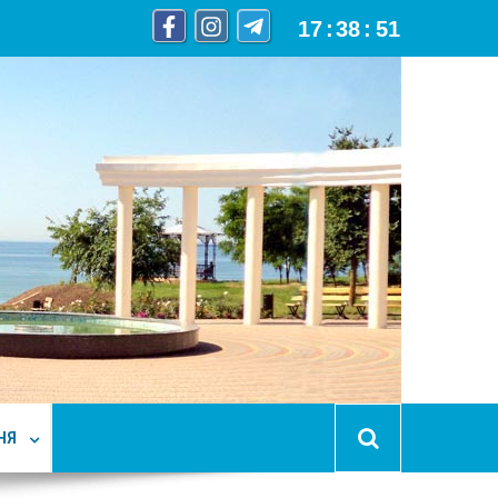
17
:
38
:
52
НЯ