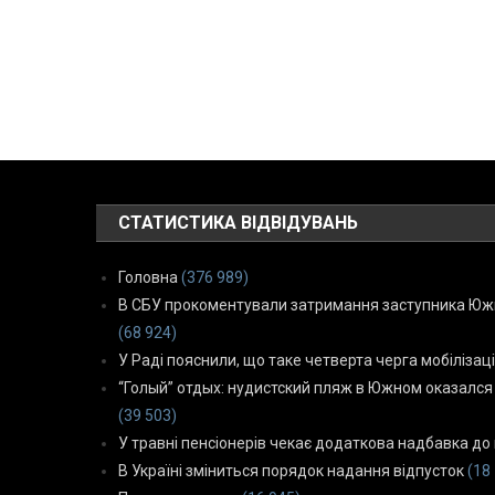
СТАТИСТИКА ВІДВІДУВАНЬ
Головна
(376 989)
В СБУ прокоментували затримання заступника Южн
(68 924)
У Раді пояснили, що таке четверта черга мобілізаці
“Голый” отдых: нудистский пляж в Южном оказался
(39 503)
У травні пенсіонерів чекає додаткова надбавка до 
В Україні зміниться порядок надання відпусток
(18