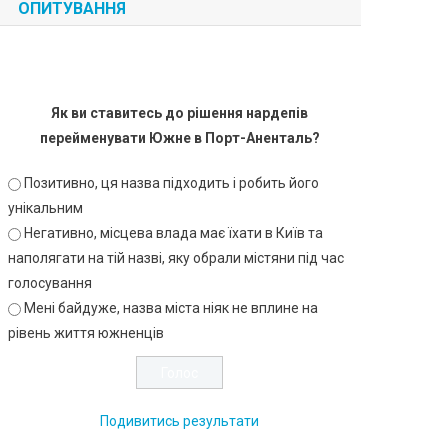
ОПИТУВАННЯ
Як ви ставитесь до рішення нардепів
перейменувати Южне в Порт-Аненталь?
Позитивно, ця назва підходить і робить його
унікальним
Негативно, місцева влада має їхати в Київ та
наполягати на тій назві, яку обрали містяни під час
голосування
Мені байдуже, назва міста ніяк не вплине на
рівень життя южненців
Подивитись результати