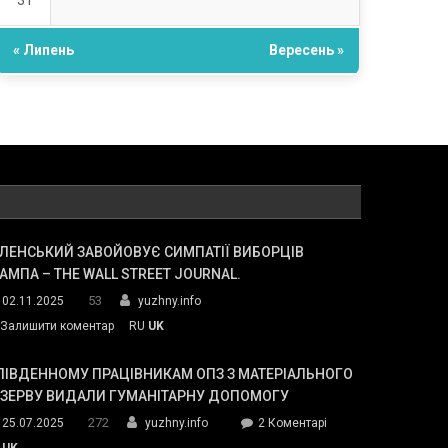
31
« Липень
Вересень »
ЛЕНСЬКИЙ ЗАВОЙОВУЄ СИМПАТІЇ ВИБОРЦІВ
АМПА – THE WALL STREET JOURNAL.
53
02.11.2025
yuzhny.info
on
Залишити коментар
RU
UK
Зеленський
завойовує
ПІВДЕННОМУ ПРАЦІВНИКАМ ОПЗ З МАТЕРІАЛЬНОГО
симпатії
ЕЗЕРВУ ВИДАЛИ ГУМАНІТАРНУ ДОПОМОГУ
виборців
272
до
25.07.2025
yuzhny.info
2 Коментарі
Трампа
У