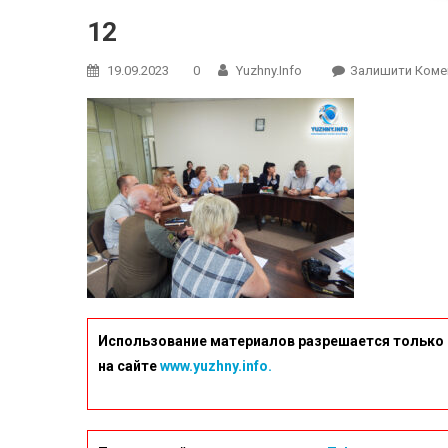
12
19.09.2023
0
Yuzhny.info
Залишити Коме
Использование материалов разрешается только 
на сайте
www.yuzhny.info.