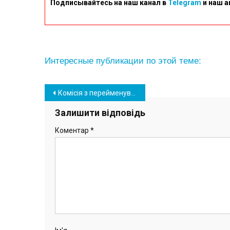
Подписывайтесь на наш канал в
Telegram
и наш а
Интересные публикации по этой теме:
Навігація
Комісія з перейменування Южного розширила список ТОП назв, куди увійшли 12 варіантів
записів
Залишити відповідь
Коментар
*