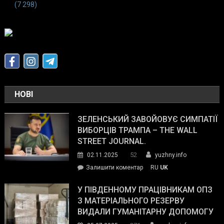
(7 298)
НОВІ
ЗЕЛЕНСЬКИЙ ЗАВОЙОВУЄ СИМПАТІЇ
ВИБОРЦІВ ТРАМПА – THE WALL
STREET JOURNAL.
52
02.11.2025
yuzhny.info
on
Залишити коментар
RU
UK
Зеленський
завойовує
У ПІВДЕННОМУ ПРАЦІВНИКАМ ОПЗ
симпатії
З МАТЕРІАЛЬНОГО РЕЗЕРВУ
виборців
ВИДАЛИ ГУМАНІТАРНУ ДОПОМОГУ
Трампа