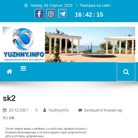
Четвер, 06 Серпня, 2026
Реклама на сайті
16
:
42
:
16
YUZHNY.INFO
информационный портал города Южный
sk2
On
20.12.2021
0
Yuzhny.info
Залишити Коментар
Sk2
RU
UK