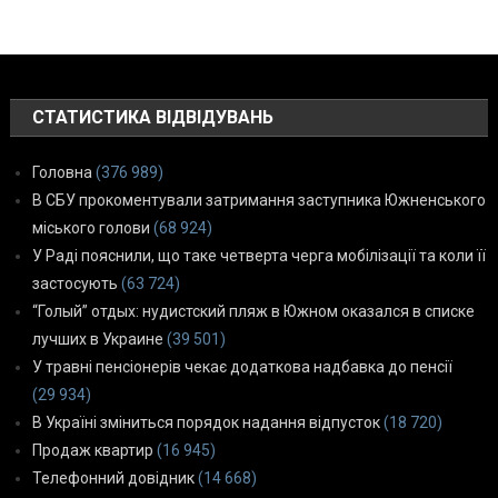
СТАТИСТИКА ВІДВІДУВАНЬ
Головна
(376 989)
В СБУ прокоментували затримання заступника Южненського
міського голови
(68 924)
У Раді пояснили, що таке четверта черга мобілізації та коли її
застосують
(63 724)
“Голый” отдых: нудистский пляж в Южном оказался в списке
лучших в Украине
(39 501)
У травні пенсіонерів чекає додаткова надбавка до пенсії
(29 934)
В Україні зміниться порядок надання відпусток
(18 720)
Продаж квартир
(16 945)
Телефонний довідник
(14 668)