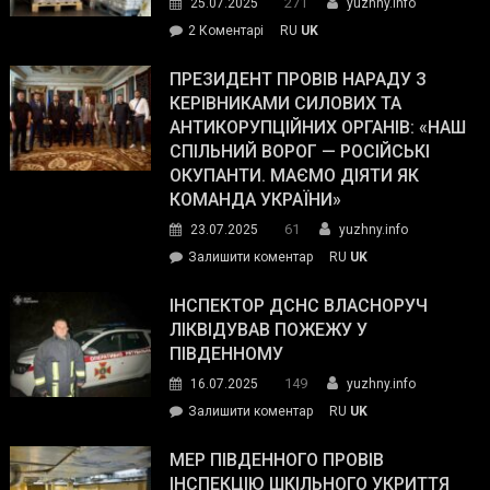
271
25.07.2025
yuzhny.info
–
до
2 Коментарі
RU
UK
The
У
Wall
Південному
ПРЕЗИДЕНТ ПРОВІВ НАРАДУ З
Street
працівникам
КЕРІВНИКАМИ СИЛОВИХ ТА
Journal.
ОПЗ
АНТИКОРУПЦІЙНИХ ОРГАНІВ: «НАШ
з
СПІЛЬНИЙ ВОРОГ — РОСІЙСЬКІ
матеріального
ОКУПАНТИ. МАЄМО ДІЯТИ ЯК
резерву
КОМАНДА УКРАЇНИ»
видали
61
23.07.2025
yuzhny.info
гуманітарну
on
Залишити коментар
RU
UK
допомогу
Президент
провів
ІНСПЕКТОР ДСНС ВЛАСНОРУЧ
нараду
ЛІКВІДУВАВ ПОЖЕЖУ У
з
ПІВДЕННОМУ
керівниками
149
16.07.2025
yuzhny.info
силових
on
Залишити коментар
RU
UK
та
Інспектор
антикорупційних
ДСНС
МЕР ПІВДЕННОГО ПРОВІВ
органів:
власноруч
ІНСПЕКЦІЮ ШКІЛЬНОГО УКРИТТЯ
«Наш