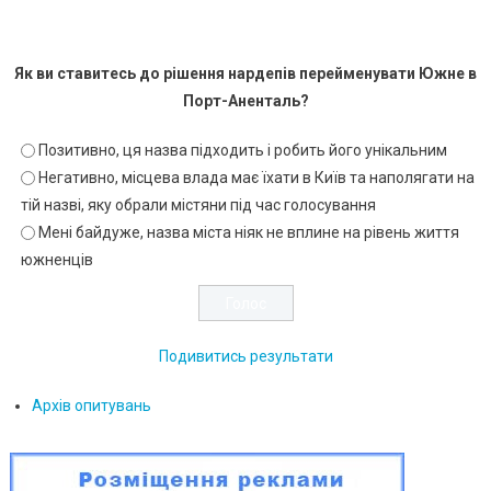
Як ви ставитесь до рішення нардепів перейменувати Южне в
Порт-Аненталь?
Позитивно, ця назва підходить і робить його унікальним
Негативно, місцева влада має їхати в Київ та наполягати на
тій назві, яку обрали містяни під час голосування
Мені байдуже, назва міста ніяк не вплине на рівень життя
южненців
Подивитись результати
Архів опитувань