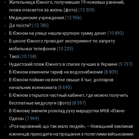
Жительница Южного, получившая 19 ножевых ранений,
снова опасается за жизнь (фото)
(13 359)
Медицинские учреждения
(12 956)
Де поїсти?
(12 780)
В Южном на улице нашли крупную сумму денег
(10 893)
В школе Южного проводят эксперимент по запрету
мобильных телефонов
(10 233)
Таксі
(10 158)
Нудистский пляж Южного в списке лучших в Украине
(9 737)
В Южном изменили тариф на водоснабжение
(8 809)
В Южном пойман на взятке свыше 4 тыс. долларов
начальник военкомата
(8 695)
В Южном открылся частный кабинет, где можно получить
бесплатные медуслуги (фото)
(8 597)
В Южному змінили розклад руху маршрутки №68 «Южне-
Одеса»
(7 969)
«Розчарований, що так мало людей», – Новацький закликав
южненців приходити на прощання з полеглими військовими