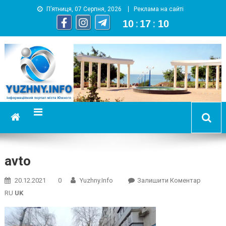
П’ятниця, 07 Серпня, 2026
Реклама на сайті
10
:
17
:
11
YUZHNY.INFO
информационный портал города Южный
avto
On
20.12.2021
0
Yuzhny.info
Залишити Коментар
Avto
RU
UK