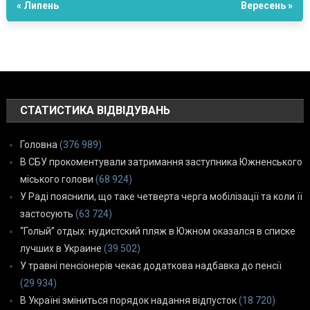
« Липень
Вересень »
СТАТИСТИКА ВІДВІДУВАНЬ
Головна
(376 989)
В СБУ прокоментували затримання заступника Южненського
міського голови
(68 924)
У Раді пояснили, що таке четверта черга мобілізації та коли її
застосують
(63 724)
“Голый” отдых: нудистский пляж в Южном оказался в списке
лучших в Украине
(39 502)
У травні пенсіонерів чекає додаткова надбавка до пенсії
(29 934)
В Україні зміниться порядок надання відпусток
(18 720)