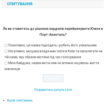
ОПИТУВАННЯ
Як ви ставитесь до рішення нардепів перейменувати Южне в
Порт-Аненталь?
Позитивно, ця назва підходить і робить його унікальним
Негативно, місцева влада має їхати в Київ та наполягати на
тій назві, яку обрали містяни під час голосування
Мені байдуже, назва міста ніяк не вплине на рівень життя
южненців
Подивитись результати
Архів опитувань