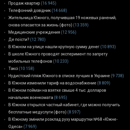
Продаж квартир
(16 945)
Телефонний довідник
(14 668)
Жительница Южного, получившая 19 ножевых ранений,
снова опасается за жизнь (фото)
(13 359)
Медицинские учреждения
(12 956)
Де поїсти?
(12 780)
В Южном на улице нашли крупную сумму денег
(10 893)
В школе Южного проводят эксперимент по запрету
мобильных телефонов
(10 233)
Таксі
(10 158)
Нудистский пляж Южного в списке лучших в Украине
(9 738)
В Южном изменили тариф на водоснабжение
(8 809)
В Южном пойман на взятке свыше 4 тыс. долларов
начальник военкомата
(8 695)
В Южном открылся частный кабинет, где можно получить
бесплатные медуслуги (фото)
(8 597)
В Южному змінили розклад руху маршрутки №68 «Южне-
Одеса»
(7 969)