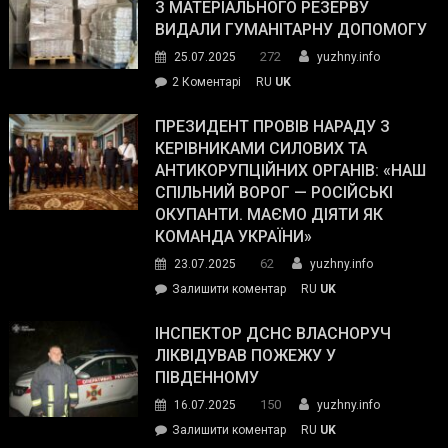
симпатії
З МАТЕРІАЛЬНОГО РЕЗЕРВУ
виборців
ВИДАЛИ ГУМАНІТАРНУ ДОПОМОГУ
Трампа
272
25.07.2025
yuzhny.info
–
до
2 Коментарі
RU
UK
The
У
Wall
Південному
ПРЕЗИДЕНТ ПРОВІВ НАРАДУ З
Street
працівникам
КЕРІВНИКАМИ СИЛОВИХ ТА
Journal.
ОПЗ
АНТИКОРУПЦІЙНИХ ОРГАНІВ: «НАШ
з
СПІЛЬНИЙ ВОРОГ — РОСІЙСЬКІ
матеріального
ОКУПАНТИ. МАЄМО ДІЯТИ ЯК
резерву
КОМАНДА УКРАЇНИ»
видали
62
23.07.2025
yuzhny.info
гуманітарну
on
Залишити коментар
RU
UK
допомогу
Президент
провів
ІНСПЕКТОР ДСНС ВЛАСНОРУЧ
нараду
ЛІКВІДУВАВ ПОЖЕЖУ У
з
ПІВДЕННОМУ
керівниками
150
16.07.2025
yuzhny.info
силових
on
Залишити коментар
RU
UK
та