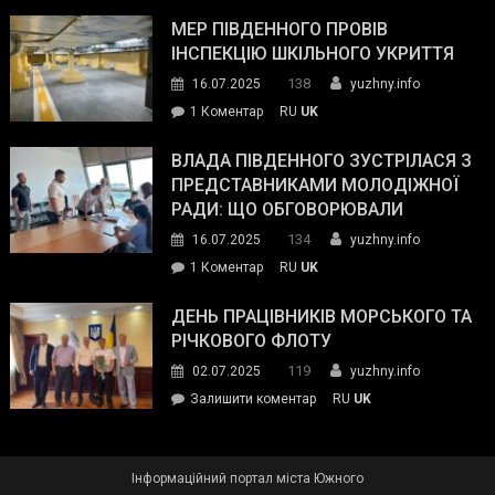
Інспектор
антикорупційних
ДСНС
МЕР ПІВДЕННОГО ПРОВІВ
органів:
власноруч
ІНСПЕКЦІЮ ШКІЛЬНОГО УКРИТТЯ
«Наш
ліквідував
спільний
138
16.07.2025
yuzhny.info
пожежу
ворог
до
1 Коментар
RU
UK
у
—
Мер
Південному
російські
Південного
ВЛАДА ПІВДЕННОГО ЗУСТРІЛАСЯ З
окупанти.
провів
ПРЕДСТАВНИКАМИ МОЛОДІЖНОЇ
Маємо
інспекцію
РАДИ: ЩО ОБГОВОРЮВАЛИ
діяти
шкільного
134
16.07.2025
yuzhny.info
як
укриття
команда
до
1 Коментар
RU
UK
України»
Влада
Південного
ДЕНЬ ПРАЦІВНИКІВ МОРСЬКОГО ТА
зустрілася
РІЧКОВОГО ФЛОТУ
з
119
02.07.2025
yuzhny.info
представниками
on
Залишити коментар
RU
UK
молодіжної
День
ради:
працівників
що
морського
обговорювали
Інформаційний портал міста Южного
та