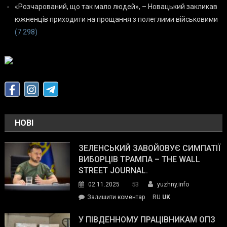
«Розчарований, що так мало людей», – Новацький закликав
южненців приходити на прощання з полеглими військовими
(7 298)
НОВІ
ЗЕЛЕНСЬКИЙ ЗАВОЙОВУЄ СИМПАТІЇ
ВИБОРЦІВ ТРАМПА – THE WALL
STREET JOURNAL.
53
02.11.2025
yuzhny.info
on
Залишити коментар
RU
UK
Зеленський
завойовує
У ПІВДЕННОМУ ПРАЦІВНИКАМ ОПЗ