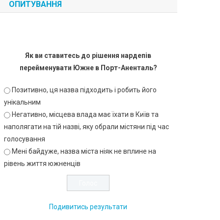
ОПИТУВАННЯ
Як ви ставитесь до рішення нардепів
перейменувати Южне в Порт-Аненталь?
Позитивно, ця назва підходить і робить його
унікальним
Негативно, місцева влада має їхати в Київ та
наполягати на тій назві, яку обрали містяни під час
голосування
Мені байдуже, назва міста ніяк не вплине на
рівень життя южненців
Подивитись результати