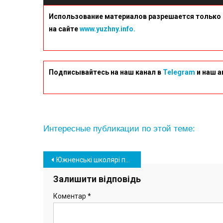
Использование материалов разрешается только 
на сайте
www.yuzhny.info.
Подписывайтесь на наш канал в
Telegram
и наш а
Интересные публикации по этой теме:
Навігація
Южненські школярі провели флешмоб, привітавши місто з 45-річчям (фото, відео)
записів
Залишити відповідь
Коментар
*