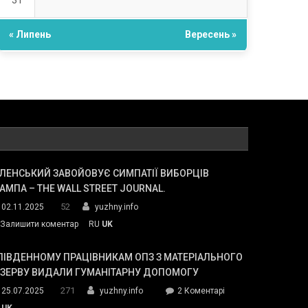
31
« Липень
Вересень »
ЛЕНСЬКИЙ ЗАВОЙОВУЄ СИМПАТІЇ ВИБОРЦІВ
АМПА – THE WALL STREET JOURNAL.
52
02.11.2025
yuzhny.info
on
Залишити коментар
RU
UK
Зеленський
завойовує
ПІВДЕННОМУ ПРАЦІВНИКАМ ОПЗ З МАТЕРІАЛЬНОГО
симпатії
ЕЗЕРВУ ВИДАЛИ ГУМАНІТАРНУ ДОПОМОГУ
виборців
271
до
25.07.2025
yuzhny.info
2 Коментарі
Трампа
У