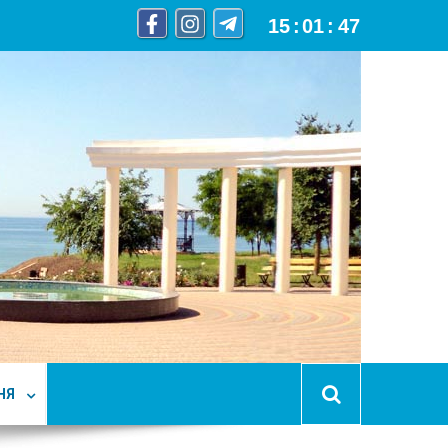
15
:
01
:
48
НЯ