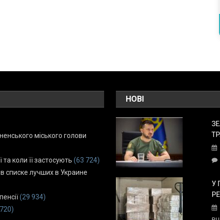
НОВІ
ЗЕ
ТР
енського міського голови
ї та коли її застосують
(63 724)
 в списке лучших в Украине
У 
Р
пенсії
(29 934)
 720)