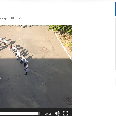
On
нтар
RU
UK
20230929_100528_001
00:13