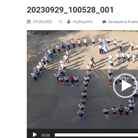
20230929_100528_001
29.09.2023
0
Yuzhny.info
Залишити Коме
Відеопрогравач
00:00