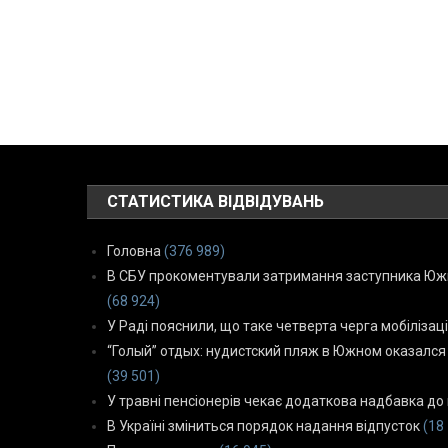
СТАТИСТИКА ВІДВІДУВАНЬ
Головна
(376 989)
В СБУ прокоментували затримання заступника Южн
(68 924)
У Раді пояснили, що таке четверта черга мобілізаці
“Голый” отдых: нудистский пляж в Южном оказался
(39 501)
У травні пенсіонерів чекає додаткова надбавка до 
В Україні зміниться порядок надання відпусток
(18