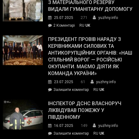
симпатії
З МАТЕРІАЛЬНОГО РЕЗЕРВУ
виборців
ВИДАЛИ ГУМАНІТАРНУ ДОПОМОГУ
Трампа
271
25.07.2025
yuzhny.info
–
до
2 Коментарі
RU
UK
The
У
Wall
Південному
ПРЕЗИДЕНТ ПРОВІВ НАРАДУ З
Street
працівникам
КЕРІВНИКАМИ СИЛОВИХ ТА
Journal.
ОПЗ
АНТИКОРУПЦІЙНИХ ОРГАНІВ: «НАШ
з
СПІЛЬНИЙ ВОРОГ — РОСІЙСЬКІ
матеріального
ОКУПАНТИ. МАЄМО ДІЯТИ ЯК
резерву
КОМАНДА УКРАЇНИ»
видали
61
23.07.2025
yuzhny.info
гуманітарну
on
Залишити коментар
RU
UK
допомогу
Президент
провів
ІНСПЕКТОР ДСНС ВЛАСНОРУЧ
нараду
ЛІКВІДУВАВ ПОЖЕЖУ У
з
ПІВДЕННОМУ
керівниками
149
16.07.2025
yuzhny.info
силових
on
Залишити коментар
RU
UK
та