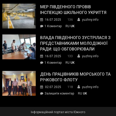
Інспектор
антикорупційних
ДСНС
МЕР ПІВДЕННОГО ПРОВІВ
органів:
власноруч
ІНСПЕКЦІЮ ШКІЛЬНОГО УКРИТТЯ
«Наш
ліквідував
спільний
136
16.07.2025
yuzhny.info
пожежу
ворог
до
1 Коментар
RU
UK
у
—
Мер
Південному
російські
Південного
ВЛАДА ПІВДЕННОГО ЗУСТРІЛАСЯ З
окупанти.
провів
ПРЕДСТАВНИКАМИ МОЛОДІЖНОЇ
Маємо
інспекцію
РАДИ: ЩО ОБГОВОРЮВАЛИ
діяти
шкільного
133
16.07.2025
yuzhny.info
як
укриття
команда
до
1 Коментар
RU
UK
України»
Влада
Південного
ДЕНЬ ПРАЦІВНИКІВ МОРСЬКОГО ТА
зустрілася
РІЧКОВОГО ФЛОТУ
з
118
02.07.2025
yuzhny.info
представниками
on
Залишити коментар
RU
UK
молодіжної
День
ради:
працівників
що
морського
обговорювали
Інформаційний портал міста Южного
та