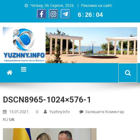
Четвер, 06 Серпня, 2026
Реклама на сайті
6
:
26
:
04
YUZHNY.INFO
информационный портал города Южный
DSCN8965-1024×576-1
On
15.01.2021
0
Yuzhny.info
Залишити Коментар
DSCN89
RU
UK
1024×57
1