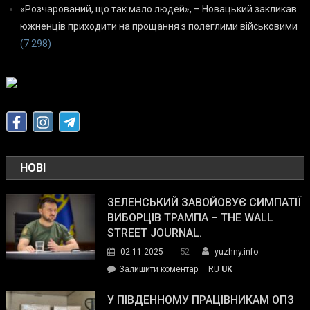
«Розчарований, що так мало людей», – Новацький закликав
южненців приходити на прощання з полеглими військовими
(7 298)
НОВІ
ЗЕЛЕНСЬКИЙ ЗАВОЙОВУЄ СИМПАТІЇ
ВИБОРЦІВ ТРАМПА – THE WALL
STREET JOURNAL.
52
02.11.2025
yuzhny.info
on
Залишити коментар
RU
UK
Зеленський
завойовує
У ПІВДЕННОМУ ПРАЦІВНИКАМ ОПЗ