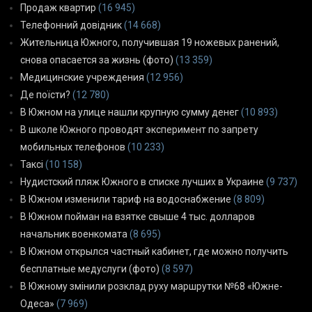
Продаж квартир
(16 945)
Телефонний довідник
(14 668)
Жительница Южного, получившая 19 ножевых ранений,
снова опасается за жизнь (фото)
(13 359)
Медицинские учреждения
(12 956)
Де поїсти?
(12 780)
В Южном на улице нашли крупную сумму денег
(10 893)
В школе Южного проводят эксперимент по запрету
мобильных телефонов
(10 233)
Таксі
(10 158)
Нудистский пляж Южного в списке лучших в Украине
(9 737)
В Южном изменили тариф на водоснабжение
(8 809)
В Южном пойман на взятке свыше 4 тыс. долларов
начальник военкомата
(8 695)
В Южном открылся частный кабинет, где можно получить
бесплатные медуслуги (фото)
(8 597)
В Южному змінили розклад руху маршрутки №68 «Южне-
Одеса»
(7 969)