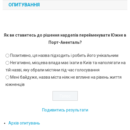
ОПИТУВАННЯ
Як ви ставитесь до рішення нардепів перейменувати Южне в
Порт-Аненталь?
Позитивно, ця назва підходить і робить його унікальним
Негативно, місцева влада має їхати в Київ та наполягати на
тій назві, яку обрали містяни під час голосування
Мені байдуже, назва міста ніяк не вплине на рівень життя
южненців
Подивитись результати
Архів опитувань