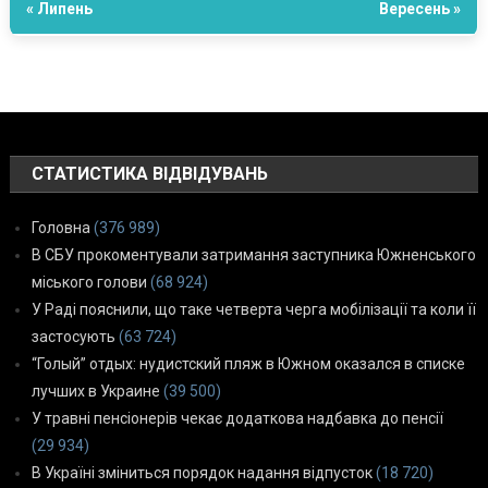
« Липень
Вересень »
СТАТИСТИКА ВІДВІДУВАНЬ
Головна
(376 989)
В СБУ прокоментували затримання заступника Южненського
міського голови
(68 924)
У Раді пояснили, що таке четверта черга мобілізації та коли її
застосують
(63 724)
“Голый” отдых: нудистский пляж в Южном оказался в списке
лучших в Украине
(39 500)
У травні пенсіонерів чекає додаткова надбавка до пенсії
(29 934)
В Україні зміниться порядок надання відпусток
(18 720)