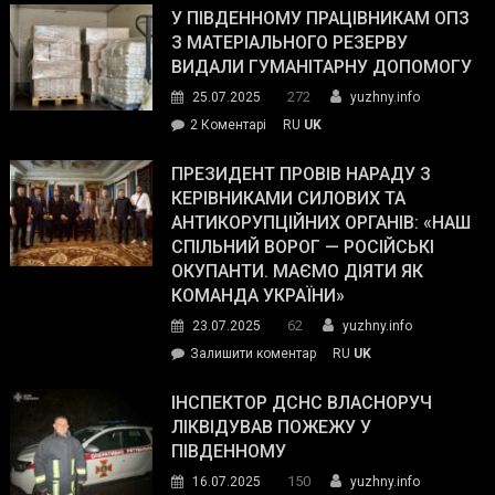
завойовує
У ПІВДЕННОМУ ПРАЦІВНИКАМ ОПЗ
симпатії
З МАТЕРІАЛЬНОГО РЕЗЕРВУ
виборців
ВИДАЛИ ГУМАНІТАРНУ ДОПОМОГУ
Трампа
272
25.07.2025
yuzhny.info
–
до
2 Коментарі
RU
UK
The
У
Wall
Південному
ПРЕЗИДЕНТ ПРОВІВ НАРАДУ З
Street
працівникам
КЕРІВНИКАМИ СИЛОВИХ ТА
Journal.
ОПЗ
АНТИКОРУПЦІЙНИХ ОРГАНІВ: «НАШ
з
СПІЛЬНИЙ ВОРОГ — РОСІЙСЬКІ
матеріального
ОКУПАНТИ. МАЄМО ДІЯТИ ЯК
резерву
КОМАНДА УКРАЇНИ»
видали
62
23.07.2025
yuzhny.info
гуманітарну
on
Залишити коментар
RU
UK
допомогу
Президент
провів
ІНСПЕКТОР ДСНС ВЛАСНОРУЧ
нараду
ЛІКВІДУВАВ ПОЖЕЖУ У
з
ПІВДЕННОМУ
керівниками
150
16.07.2025
yuzhny.info
силових