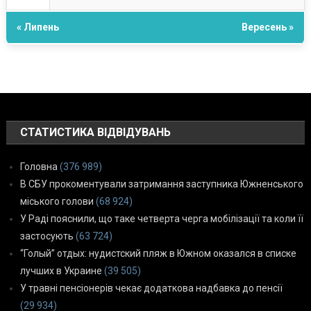
« Липень
Вересень »
СТАТИСТИКА ВІДВІДУВАНЬ
Головна
(376 989)
В СБУ прокоментували затримання заступника Южненського
міського голови
(68 924)
У Раді пояснили, що таке четверта черга мобілізації та коли її
застосують
(63 724)
“Голый” отдых: нудистский пляж в Южном оказался в списке
лучших в Украине
(39 505)
У травні пенсіонерів чекає додаткова надбавка до пенсії
(29 934)