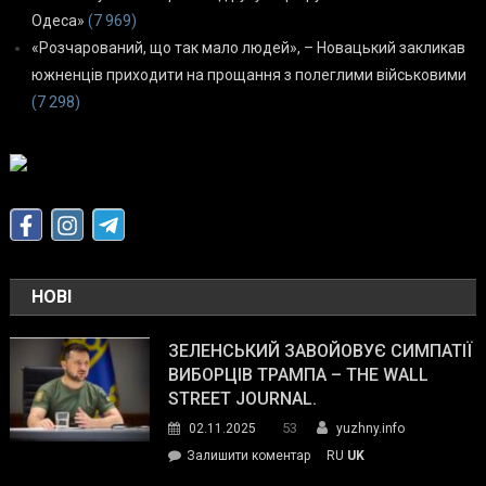
Одеса»
(7 969)
«Розчарований, що так мало людей», – Новацький закликав
южненців приходити на прощання з полеглими військовими
(7 298)
НОВІ
ЗЕЛЕНСЬКИЙ ЗАВОЙОВУЄ СИМПАТІЇ
ВИБОРЦІВ ТРАМПА – THE WALL
STREET JOURNAL.
53
02.11.2025
yuzhny.info
on
Залишити коментар
RU
UK
Зеленський