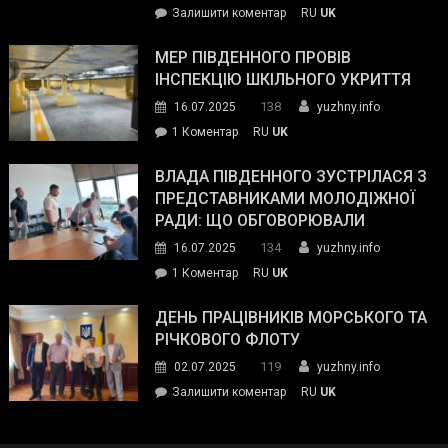
on
Залишити коментар
RU
UK
та
Інспектор
антикорупційних
ДСНС
МЕР ПІВДЕННОГО ПРОВІВ
органів:
власноруч
ІНСПЕКЦІЮ ШКІЛЬНОГО УКРИТТЯ
«Наш
ліквідував
спільний
138
16.07.2025
yuzhny.info
пожежу
ворог
до
1 Коментар
RU
UK
у
—
Мер
Південному
російські
Південного
ВЛАДА ПІВДЕННОГО ЗУСТРІЛАСЯ З
окупанти.
провів
ПРЕДСТАВНИКАМИ МОЛОДІЖНОЇ
Маємо
інспекцію
РАДИ: ЩО ОБГОВОРЮВАЛИ
діяти
шкільного
134
16.07.2025
yuzhny.info
як
укриття
команда
до
1 Коментар
RU
UK
України»
Влада
Південного
ДЕНЬ ПРАЦІВНИКІВ МОРСЬКОГО ТА
зустрілася
РІЧКОВОГО ФЛОТУ
з
119
02.07.2025
yuzhny.info
представниками
on
Залишити коментар
RU
UK
молодіжної
День
ради:
працівників
що