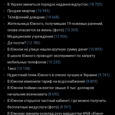
В Україні зміниться порядок надання відпусток
(18 720)
Продаж квартир
(16 945)
Телефонний довідник
(14 668)
Жительница Южного, получившая 19 ножевых ранений,
снова опасается за жизнь (фото)
(13 359)
Медицинские учреждения
(12 956)
Де поїсти?
(12 780)
В Южном на улице нашли крупную сумму денег
(10 893)
В школе Южного проводят эксперимент по запрету
мобильных телефонов
(10 233)
Таксі
(10 158)
Нудистский пляж Южного в списке лучших в Украине
(9 741)
В Южном изменили тариф на водоснабжение
(8 809)
В Южном пойман на взятке свыше 4 тыс. долларов
начальник военкомата
(8 695)
В Южном открылся частный кабинет, где можно получить
бесплатные медуслуги (фото)
(8 597)
В Южному змінили розклад руху маршрутки №68 «Южне-