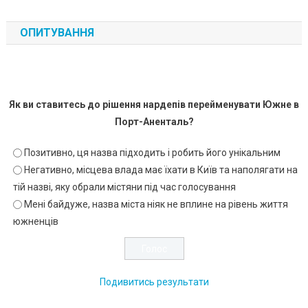
ОПИТУВАННЯ
Як ви ставитесь до рішення нардепів перейменувати Южне в
Порт-Аненталь?
Позитивно, ця назва підходить і робить його унікальним
Негативно, місцева влада має їхати в Київ та наполягати на
тій назві, яку обрали містяни під час голосування
Мені байдуже, назва міста ніяк не вплине на рівень життя
южненців
Подивитись результати