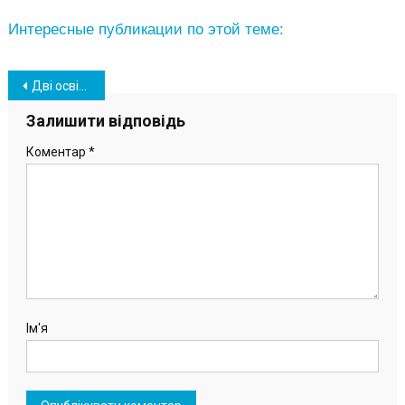
Интересные публикации по этой теме:
Навігація
Дві освітянки з Южного змагатимуться за звання «Учитель року – 2024»
записів
Залишити відповідь
Коментар
*
Ім'я