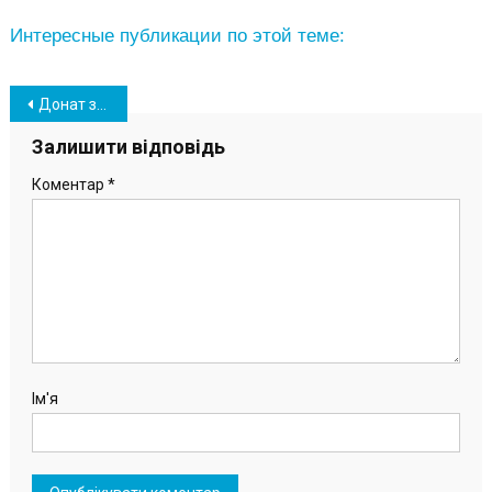
Интересные публикации по этой теме:
Навігація
Донат за колядку: в музей Южного завітав Різдвяний вертеп (фото)
записів
Залишити відповідь
Коментар
*
Ім'я