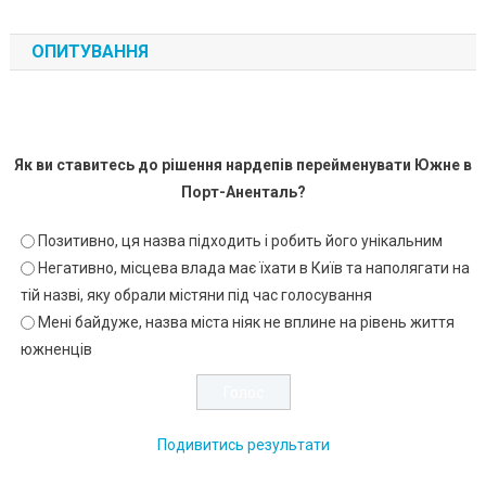
ОПИТУВАННЯ
Як ви ставитесь до рішення нардепів перейменувати Южне в
Порт-Аненталь?
Позитивно, ця назва підходить і робить його унікальним
Негативно, місцева влада має їхати в Київ та наполягати на
тій назві, яку обрали містяни під час голосування
Мені байдуже, назва міста ніяк не вплине на рівень життя
южненців
Подивитись результати