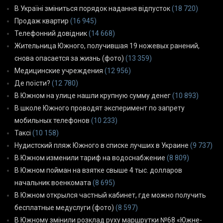
В Україні зміниться порядок надання відпусток
(18 720)
Продаж квартир
(16 945)
Телефонний довідник
(14 668)
Жительница Южного, получившая 19 ножевых ранений,
снова опасается за жизнь (фото)
(13 359)
Медицинские учреждения
(12 956)
Де поїсти?
(12 780)
В Южном на улице нашли крупную сумму денег
(10 893)
В школе Южного проводят эксперимент по запрету
мобильных телефонов
(10 233)
Таксі
(10 158)
Нудистский пляж Южного в списке лучших в Украине
(9 737)
В Южном изменили тариф на водоснабжение
(8 809)
В Южном пойман на взятке свыше 4 тыс. долларов
начальник военкомата
(8 695)
В Южном открылся частный кабинет, где можно получить
бесплатные медуслуги (фото)
(8 597)
В Южному змінили розклад руху маршрутки №68 «Южне-