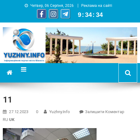
Четвер, 06 Серпня, 2026
Реклама на сайті
9
:
34
:
35
YUZHNY.INFO
информационный портал города Южный
11
On
27.12.2023
0
Yuzhny.info
Залишити Коментар
11
RU
UK