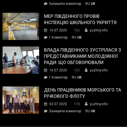
on
Залишити коментар
RU
UK
та
Інспектор
антикорупційних
ДСНС
МЕР ПІВДЕННОГО ПРОВІВ
органів:
власноруч
ІНСПЕКЦІЮ ШКІЛЬНОГО УКРИТТЯ
«Наш
ліквідував
спільний
136
16.07.2025
yuzhny.info
пожежу
ворог
до
1 Коментар
RU
UK
у
—
Мер
Південному
російські
Південного
ВЛАДА ПІВДЕННОГО ЗУСТРІЛАСЯ З
окупанти.
провів
ПРЕДСТАВНИКАМИ МОЛОДІЖНОЇ
Маємо
інспекцію
РАДИ: ЩО ОБГОВОРЮВАЛИ
діяти
шкільного
133
16.07.2025
yuzhny.info
як
укриття
команда
до
1 Коментар
RU
UK
України»
Влада
Південного
ДЕНЬ ПРАЦІВНИКІВ МОРСЬКОГО ТА
зустрілася
РІЧКОВОГО ФЛОТУ
з
118
02.07.2025
yuzhny.info
представниками
on
Залишити коментар
RU
UK
молодіжної
День
ради:
працівників
що