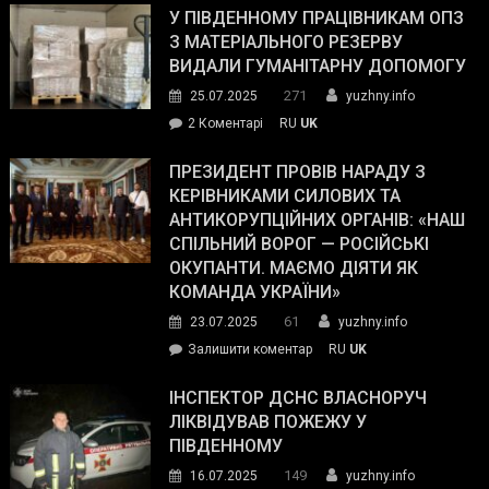
завойовує
У ПІВДЕННОМУ ПРАЦІВНИКАМ ОПЗ
симпатії
З МАТЕРІАЛЬНОГО РЕЗЕРВУ
виборців
ВИДАЛИ ГУМАНІТАРНУ ДОПОМОГУ
Трампа
271
25.07.2025
yuzhny.info
–
до
2 Коментарі
RU
UK
The
У
Wall
Південному
ПРЕЗИДЕНТ ПРОВІВ НАРАДУ З
Street
працівникам
КЕРІВНИКАМИ СИЛОВИХ ТА
Journal.
ОПЗ
АНТИКОРУПЦІЙНИХ ОРГАНІВ: «НАШ
з
СПІЛЬНИЙ ВОРОГ — РОСІЙСЬКІ
матеріального
ОКУПАНТИ. МАЄМО ДІЯТИ ЯК
резерву
КОМАНДА УКРАЇНИ»
видали
61
23.07.2025
yuzhny.info
гуманітарну
on
Залишити коментар
RU
UK
допомогу
Президент
провів
ІНСПЕКТОР ДСНС ВЛАСНОРУЧ
нараду
ЛІКВІДУВАВ ПОЖЕЖУ У
з
ПІВДЕННОМУ
керівниками
149
16.07.2025
yuzhny.info
силових