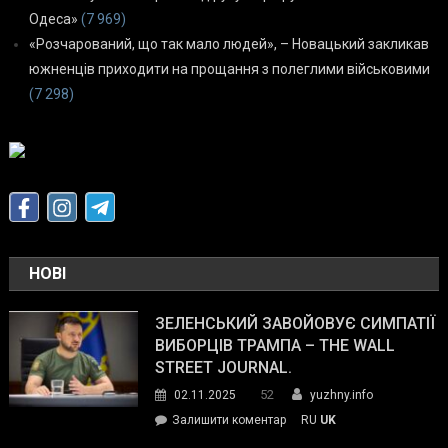
Одеса»
(7 969)
«Розчарований, що так мало людей», – Новацький закликав
южненців приходити на прощання з полеглими військовими
(7 298)
НОВІ
ЗЕЛЕНСЬКИЙ ЗАВОЙОВУЄ СИМПАТІЇ
ВИБОРЦІВ ТРАМПА – THE WALL
STREET JOURNAL.
52
02.11.2025
yuzhny.info
on
Залишити коментар
RU
UK
Зеленський