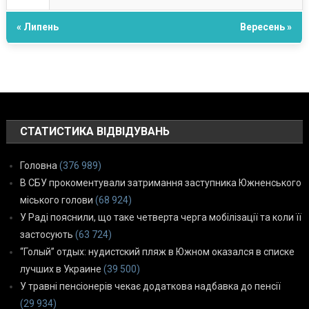
« Липень
Вересень »
СТАТИСТИКА ВІДВІДУВАНЬ
Головна
(376 989)
В СБУ прокоментували затримання заступника Южненського
міського голови
(68 924)
У Раді пояснили, що таке четверта черга мобілізації та коли її
застосують
(63 724)
“Голый” отдых: нудистский пляж в Южном оказался в списке
лучших в Украине
(39 500)
У травні пенсіонерів чекає додаткова надбавка до пенсії
(29 934)