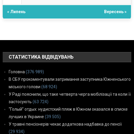
« Липень
Вересень »
СТАТИСТИКА ВІДВІДУВАНЬ
Головна
(376 989)
В СБУ прокоментували затримання заступника Южненського
міського голови
(68 924)
У Раді пояснили, що таке четверта черга мобілізації та коли її
застосують
(63 724)
“Голый” отдых: нудистский пляж в Южном оказался в списке
лучших в Украине
(39 505)
У травні пенсіонерів чекає додаткова надбавка до пенсії
(29 934)