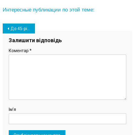
Интересные публикации по этой теме:
Навігація
До 45-річчя Южного в ПК відкрили тематичну інсталяцію (фото)
записів
Залишити відповідь
Коментар
*
Ім'я