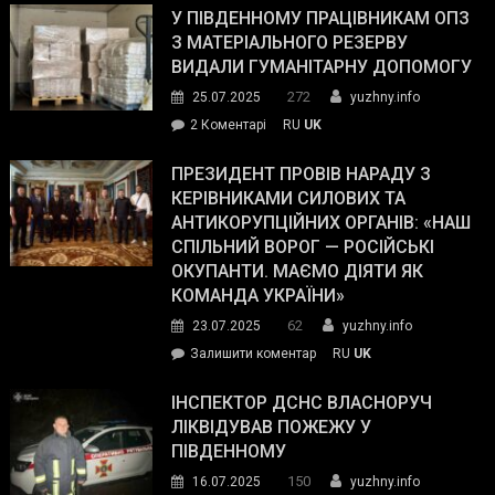
завойовує
У ПІВДЕННОМУ ПРАЦІВНИКАМ ОПЗ
симпатії
З МАТЕРІАЛЬНОГО РЕЗЕРВУ
виборців
ВИДАЛИ ГУМАНІТАРНУ ДОПОМОГУ
Трампа
272
25.07.2025
yuzhny.info
–
до
2 Коментарі
RU
UK
The
У
Wall
Південному
ПРЕЗИДЕНТ ПРОВІВ НАРАДУ З
Street
працівникам
КЕРІВНИКАМИ СИЛОВИХ ТА
Journal.
ОПЗ
АНТИКОРУПЦІЙНИХ ОРГАНІВ: «НАШ
з
СПІЛЬНИЙ ВОРОГ — РОСІЙСЬКІ
матеріального
ОКУПАНТИ. МАЄМО ДІЯТИ ЯК
резерву
КОМАНДА УКРАЇНИ»
видали
62
23.07.2025
yuzhny.info
гуманітарну
on
Залишити коментар
RU
UK
допомогу
Президент
провів
ІНСПЕКТОР ДСНС ВЛАСНОРУЧ
нараду
ЛІКВІДУВАВ ПОЖЕЖУ У
з
ПІВДЕННОМУ
керівниками
150
16.07.2025
yuzhny.info
силових