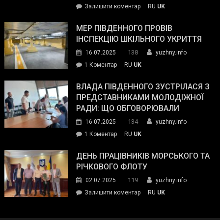
on
Залишити коментар
RU
UK
та
Інспектор
антикорупційних
ДСНС
МЕР ПІВДЕННОГО ПРОВІВ
органів:
власноруч
ІНСПЕКЦІЮ ШКІЛЬНОГО УКРИТТЯ
«Наш
ліквідував
спільний
138
16.07.2025
yuzhny.info
пожежу
ворог
до
1 Коментар
RU
UK
у
—
Мер
Південному
російські
Південного
ВЛАДА ПІВДЕННОГО ЗУСТРІЛАСЯ З
окупанти.
провів
ПРЕДСТАВНИКАМИ МОЛОДІЖНОЇ
Маємо
інспекцію
РАДИ: ЩО ОБГОВОРЮВАЛИ
діяти
шкільного
134
16.07.2025
yuzhny.info
як
укриття
команда
до
1 Коментар
RU
UK
України»
Влада
Південного
ДЕНЬ ПРАЦІВНИКІВ МОРСЬКОГО ТА
зустрілася
РІЧКОВОГО ФЛОТУ
з
119
02.07.2025
yuzhny.info
представниками
on
Залишити коментар
RU
UK
молодіжної
День
ради:
працівників
що