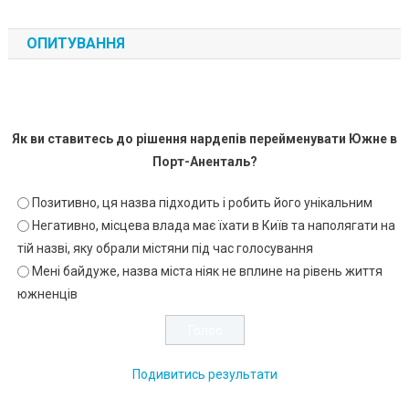
ОПИТУВАННЯ
Як ви ставитесь до рішення нардепів перейменувати Южне в
Порт-Аненталь?
Позитивно, ця назва підходить і робить його унікальним
Негативно, місцева влада має їхати в Київ та наполягати на
тій назві, яку обрали містяни під час голосування
Мені байдуже, назва міста ніяк не вплине на рівень життя
южненців
Подивитись результати