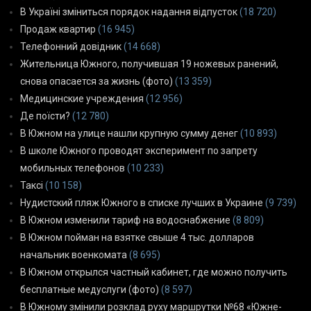
В Україні зміниться порядок надання відпусток
(18 720)
Продаж квартир
(16 945)
Телефонний довідник
(14 668)
Жительница Южного, получившая 19 ножевых ранений,
снова опасается за жизнь (фото)
(13 359)
Медицинские учреждения
(12 956)
Де поїсти?
(12 780)
В Южном на улице нашли крупную сумму денег
(10 893)
В школе Южного проводят эксперимент по запрету
мобильных телефонов
(10 233)
Таксі
(10 158)
Нудистский пляж Южного в списке лучших в Украине
(9 739)
В Южном изменили тариф на водоснабжение
(8 809)
В Южном пойман на взятке свыше 4 тыс. долларов
начальник военкомата
(8 695)
В Южном открылся частный кабинет, где можно получить
бесплатные медуслуги (фото)
(8 597)
В Южному змінили розклад руху маршрутки №68 «Южне-