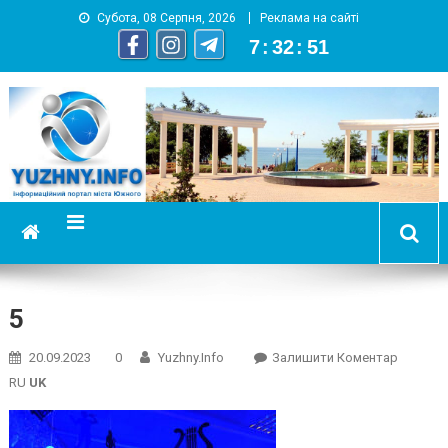
Субота, 08 Серпня, 2026
Реклама на сайті
7
:
32
:
51
YUZHNY.INFO
информационный портал города Южный
5
On
20.09.2023
0
Yuzhny.info
Залишити Коментар
5
RU
UK