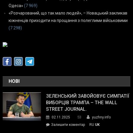
Одеса»
(7 969)
«Розчарований, що так мало людей», – Новацький закликав
южненців приходити на прощання з полеглими військовими
(7 298)
НОВІ
ЗЕЛЕНСЬКИЙ ЗАВОЙОВУЄ СИМПАТІЇ
ВИБОРЦІВ ТРАМПА – THE WALL
STREET JOURNAL.
53
02.11.2025
yuzhny.info
on
Залишити коментар
RU
UK
Зеленський