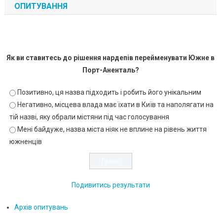
ОПИТУВАННЯ
Як ви ставитесь до рішення нардепів перейменувати Южне в
Порт-Аненталь?
Позитивно, ця назва підходить і робить його унікальним
Негативно, місцева влада має їхати в Київ та наполягати на
тій назві, яку обрали містяни під час голосування
Мені байдуже, назва міста ніяк не вплине на рівень життя
южненців
Подивитись результати
Архів опитувань