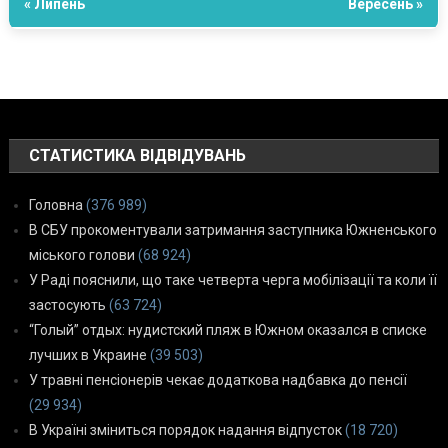
« Липень
Вересень »
СТАТИСТИКА ВІДВІДУВАНЬ
Головна
(376 989)
В СБУ прокоментували затримання заступника Южненського
міського голови
(68 924)
У Раді пояснили, що таке четверта черга мобілізації та коли її
застосують
(63 724)
“Голый” отдых: нудистский пляж в Южном оказался в списке
лучших в Украине
(39 503)
У травні пенсіонерів чекає додаткова надбавка до пенсії
(29 934)
В Україні зміниться порядок надання відпусток
(18 720)