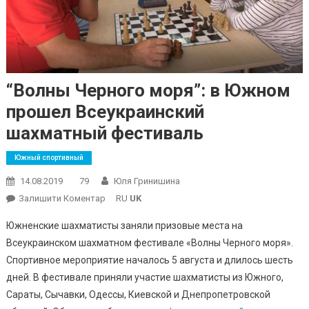
“Волны Черного моря”: в Южном
прошел Всеукраинский
шахматный фестиваль
Южный спортивный
14.08.2019
79
Юля Гринишина
On
Залишити Коментар
RU
UK
“Волны
Южненские шахматисты заняли призовые места на
Черного
Всеукраинском шахматном фестивале «Волны Черного моря».
Моря”:
Спортивное мероприятие началось 5 августа и длилось шесть
В
дней. В фестивале приняли участие шахматисты из Южного,
Южном
Прошел
Сараты, Сычавки, Одессы, Киевской и Днепропетровской
Всеукраинский