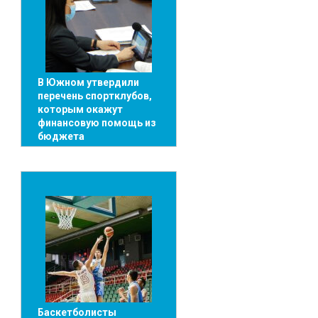
В Южном утвердили
перечень спортклубов,
которым окажут
финансовую помощь из
бюджета
Баскетболисты