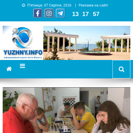
П’ятниця, 07 Серпня, 2026
Реклама на сайті
13
:
17
:
59
YUZHNY.INFO
информационный портал города Южный