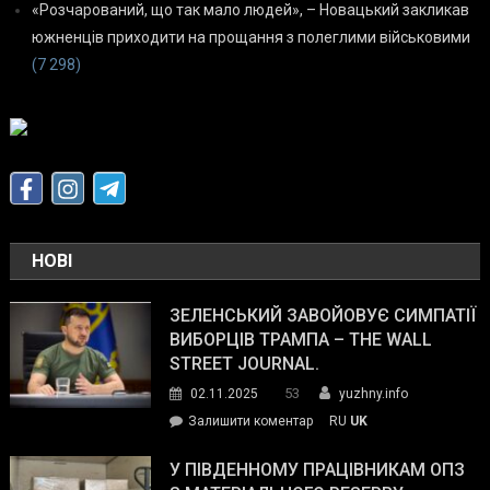
«Розчарований, що так мало людей», – Новацький закликав
южненців приходити на прощання з полеглими військовими
(7 298)
НОВІ
ЗЕЛЕНСЬКИЙ ЗАВОЙОВУЄ СИМПАТІЇ
ВИБОРЦІВ ТРАМПА – THE WALL
STREET JOURNAL.
53
02.11.2025
yuzhny.info
on
Залишити коментар
RU
UK
Зеленський
завойовує
У ПІВДЕННОМУ ПРАЦІВНИКАМ ОПЗ
симпатії