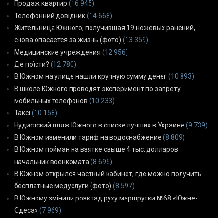
Продаж квартир
(16 945)
Телефонний довідник
(14 668)
Жительница Южного, получившая 19 ножевых ранений,
снова опасается за жизнь (фото)
(13 359)
Медицинские учреждения
(12 956)
Де поїсти?
(12 780)
В Южном на улице нашли крупную сумму денег
(10 893)
В школе Южного проводят эксперимент по запрету
мобильных телефонов
(10 233)
Таксі
(10 158)
Нудистский пляж Южного в списке лучших в Украине
(9 739)
В Южном изменили тариф на водоснабжение
(8 809)
В Южном пойман на взятке свыше 4 тыс. долларов
начальник военкомата
(8 695)
В Южном открылся частный кабинет, где можно получить
бесплатные медуслуги (фото)
(8 597)
В Южному змінили розклад руху маршрутки №68 «Южне-
Одеса»
(7 969)