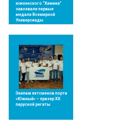
южненского “Химика”
завоевали первые
медали Всемирной
Универсиады
Экипаж яхтсменов порта
«Южный» – призер XX
парусной регаты