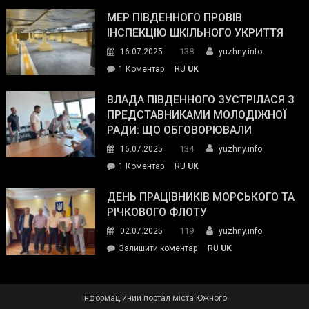
Інспектор
антикорупційних
ДСНС
МЕР ПІВДЕННОГО ПРОВІВ
органів:
власноруч
ІНСПЕКЦІЮ ШКІЛЬНОГО УКРИТТЯ
«Наш
ліквідував
спільний
138
16.07.2025
yuzhny.info
пожежу
ворог
до
1 Коментар
RU
UK
у
—
Мер
Південному
російські
Південного
ВЛАДА ПІВДЕННОГО ЗУСТРІЛАСЯ З
окупанти.
провів
ПРЕДСТАВНИКАМИ МОЛОДІЖНОЇ
Маємо
інспекцію
РАДИ: ЩО ОБГОВОРЮВАЛИ
діяти
шкільного
134
16.07.2025
yuzhny.info
як
укриття
команда
до
1 Коментар
RU
UK
України»
Влада
Південного
ДЕНЬ ПРАЦІВНИКІВ МОРСЬКОГО ТА
зустрілася
РІЧКОВОГО ФЛОТУ
з
119
02.07.2025
yuzhny.info
представниками
on
Залишити коментар
RU
UK
молодіжної
День
ради:
працівників
що
морського
обговорювали
Інформаційний портал міста Южного
та