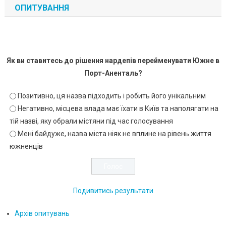
ОПИТУВАННЯ
Як ви ставитесь до рішення нардепів перейменувати Южне в
Порт-Аненталь?
Позитивно, ця назва підходить і робить його унікальним
Негативно, місцева влада має їхати в Київ та наполягати на
тій назві, яку обрали містяни під час голосування
Мені байдуже, назва міста ніяк не вплине на рівень життя
южненців
Подивитись результати
Архів опитувань