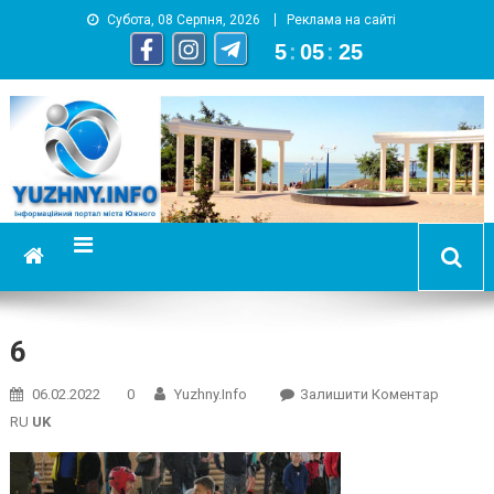
Субота, 08 Серпня, 2026
Реклама на сайті
5
:
05
:
25
YUZHNY.INFO
информационный портал города Южный
6
On
06.02.2022
0
Yuzhny.info
Залишити Коментар
6
RU
UK