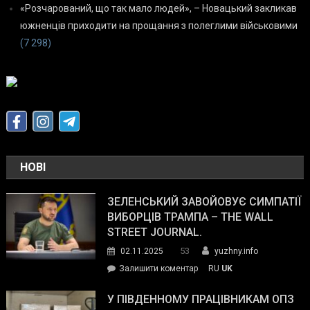
«Розчарований, що так мало людей», – Новацький закликав
южненців приходити на прощання з полеглими військовими
(7 298)
НОВІ
ЗЕЛЕНСЬКИЙ ЗАВОЙОВУЄ СИМПАТІЇ
ВИБОРЦІВ ТРАМПА – THE WALL
STREET JOURNAL.
53
02.11.2025
yuzhny.info
on
Залишити коментар
RU
UK
Зеленський
завойовує
У ПІВДЕННОМУ ПРАЦІВНИКАМ ОПЗ