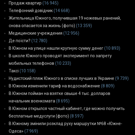
Продаж квартир
(16 945)
Телефонний довідник
(14 668)
Жительница Южного, получившая 19 ножевых ранений,
снова опасается за жизнь (фото)
(13 359)
Медицинские учреждения
(12 956)
Де поїсти?
(12 780)
В Южном на улице нашли крупную сумму денег
(10 893)
В школе Южного проводят эксперимент по запрету
мобильных телефонов
(10 233)
Таксі
(10 158)
Нудистский пляж Южного в списке лучших в Украине
(9 739)
В Южном изменили тариф на водоснабжение
(8 809)
В Южном пойман на взятке свыше 4 тыс. долларов
начальник военкомата
(8 695)
В Южном открылся частный кабинет, где можно получить
бесплатные медуслуги (фото)
(8 597)
В Южному змінили розклад руху маршрутки №68 «Южне-
Одеса»
(7 969)