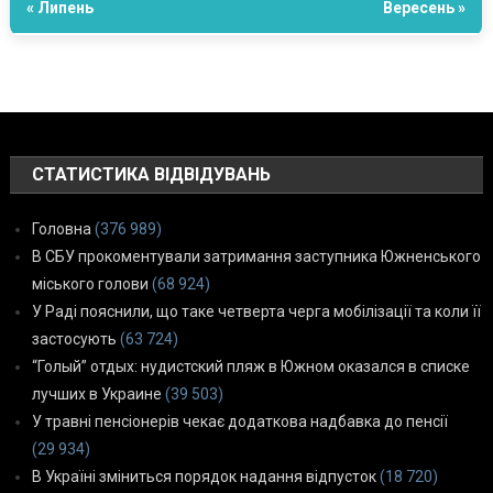
« Липень
Вересень »
СТАТИСТИКА ВІДВІДУВАНЬ
Головна
(376 989)
В СБУ прокоментували затримання заступника Южненського
міського голови
(68 924)
У Раді пояснили, що таке четверта черга мобілізації та коли її
застосують
(63 724)
“Голый” отдых: нудистский пляж в Южном оказался в списке
лучших в Украине
(39 503)
У травні пенсіонерів чекає додаткова надбавка до пенсії
(29 934)
В Україні зміниться порядок надання відпусток
(18 720)