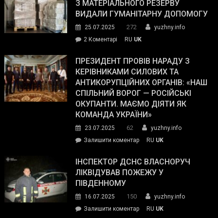
симпатії
З МАТЕРІАЛЬНОГО РЕЗЕРВУ
виборців
ВИДАЛИ ГУМАНІТАРНУ ДОПОМОГУ
Трампа
272
25.07.2025
yuzhny.info
–
до
2 Коментарі
RU
UK
The
У
Wall
Південному
ПРЕЗИДЕНТ ПРОВІВ НАРАДУ З
Street
працівникам
КЕРІВНИКАМИ СИЛОВИХ ТА
Journal.
ОПЗ
АНТИКОРУПЦІЙНИХ ОРГАНІВ: «НАШ
з
СПІЛЬНИЙ ВОРОГ — РОСІЙСЬКІ
матеріального
ОКУПАНТИ. МАЄМО ДІЯТИ ЯК
резерву
КОМАНДА УКРАЇНИ»
видали
62
23.07.2025
yuzhny.info
гуманітарну
on
Залишити коментар
RU
UK
допомогу
Президент
провів
ІНСПЕКТОР ДСНС ВЛАСНОРУЧ
нараду
ЛІКВІДУВАВ ПОЖЕЖУ У
з
ПІВДЕННОМУ
керівниками
150
16.07.2025
yuzhny.info
силових
on
Залишити коментар
RU
UK
та