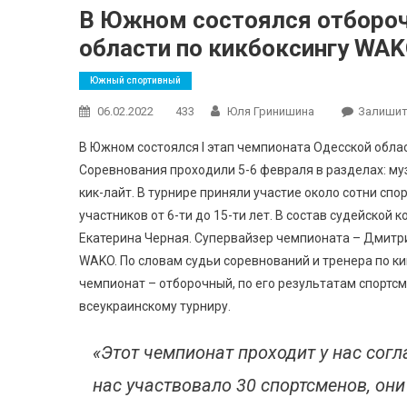
В Южном состоялся отбороч
области по кикбоксингу WA
Южный спортивный
06.02.2022
433
Юля Гринишина
Залишит
В Южном состоялся I этап чемпионата Одесской обла
Соревнования проходили 5-6 февраля в разделах: му
кик-лайт. В турнире приняли участие около сотни спо
участников от 6-ти до 15-ти лет. В состав судейской
Екатерина Черная. Супервайзер чемпионата – Дмитр
WAKO. По словам судьи соревнований и тренера по 
чемпионат – отборочный, по его результатам спортс
всеукраинскому турниру.
«Этот чемпионат проходит у нас согл
нас участвовало 30 спортсменов, он