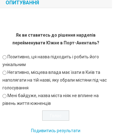
ОПИТУВАННЯ
Як ви ставитесь до рішення нардепів
перейменувати Южне в Порт-Аненталь?
Позитивно, ця назва підходить і робить його
унікальним
Негативно, місцева влада має їхати в Київ та
наполягати на тій назві, яку обрали містяни під час
голосування
Мені байдуже, назва міста ніяк не вплине на
рівень життя южненців
Подивитись результати