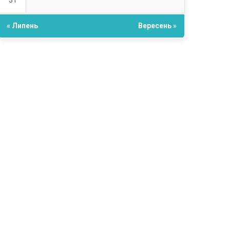
31
« Липень
Вересень »