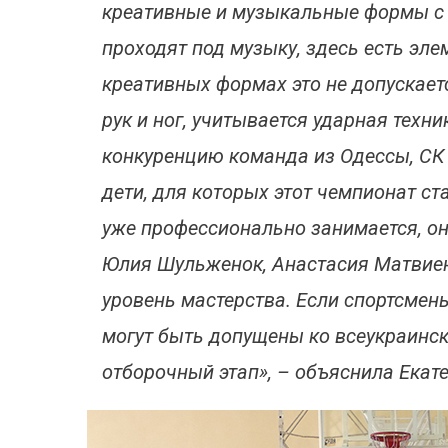
креативные и музыкальные формы с
проходят под музыку, здесь есть эле
креативных формах это не допускаетс
рук и ног, учитывается ударная техн
конкуренцию команда из Одессы, СК 
дети, для которых этот чемпионат ста
уже профессионально занимается, они
Юлия Шульженок, Анастасия Матвиен
уровень мастерства. Если спортсмены
могут быть допущены ко всеукраинс
отборочный этап», – объяснила Екат