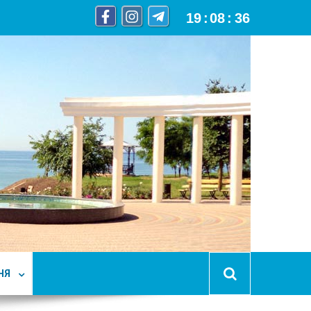
19
:
08
:
38
НЯ