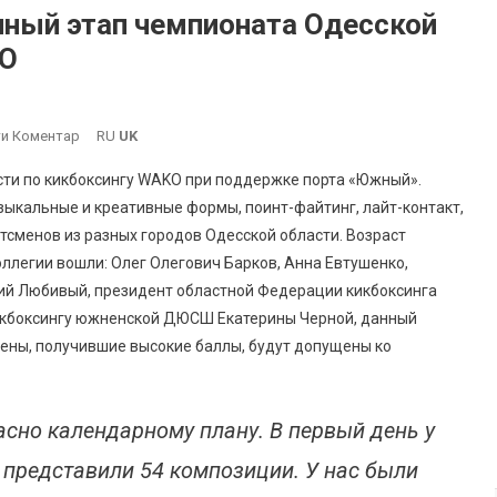
ный этап чемпионата Одесской
KO
On
и Коментар
RU
UK
В
сти по кикбоксингу WAKO при поддержке порта «Южный».
Южном
зыкальные и креативные формы, поинт-файтинг, лайт-контакт,
Состоялся
ртсменов из разных городов Одесской области. Возраст
Отборочный
 коллегии вошли: Олег Олегович Барков, Анна Евтушенко,
Этап
Чемпионата
ий Любивый, президент областной Федерации кикбоксинга
Одесской
кикбоксингу южненской ДЮСШ Екатерины Черной, данный
Области
мены, получившие высокие баллы, будут допущены ко
По
Кикбоксингу
WAKO
асно календарному плану. В первый день у
и представили 54 композиции. У нас были