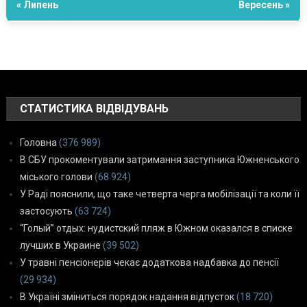
« Липень
Вересень »
СТАТИСТИКА ВІДВІДУВАНЬ
Головна
(376 989)
В СБУ прокоментували затримання заступника Южненського
міського голови
(68 924)
У Раді пояснили, що таке четверта черга мобілізації та коли її
застосують
(63 724)
“Голый” отдых: нудистский пляж в Южном оказался в списке
лучших в Украине
(39 502)
У травні пенсіонерів чекає додаткова надбавка до пенсії
(29 934)
В Україні зміниться порядок надання відпусток
(18 720)