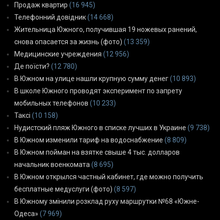
Продаж квартир
(16 945)
Телефонний довідник
(14 668)
Жительница Южного, получившая 19 ножевых ранений,
снова опасается за жизнь (фото)
(13 359)
Медицинские учреждения
(12 956)
Де поїсти?
(12 780)
В Южном на улице нашли крупную сумму денег
(10 893)
В школе Южного проводят эксперимент по запрету
мобильных телефонов
(10 233)
Таксі
(10 158)
Нудистский пляж Южного в списке лучших в Украине
(9 738)
В Южном изменили тариф на водоснабжение
(8 809)
В Южном пойман на взятке свыше 4 тыс. долларов
начальник военкомата
(8 695)
В Южном открылся частный кабинет, где можно получить
бесплатные медуслуги (фото)
(8 597)
В Южному змінили розклад руху маршрутки №68 «Южне-
Одеса»
(7 969)