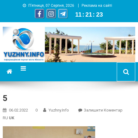
П’ятниця, 07 Серпня, 2026
Реклама на сайті
11
:
21
:
24
YUZHNY.INFO
информационный портал города Южный
5
On
06.02.2022
0
Yuzhny.info
Залишити Коментар
5
RU
UK