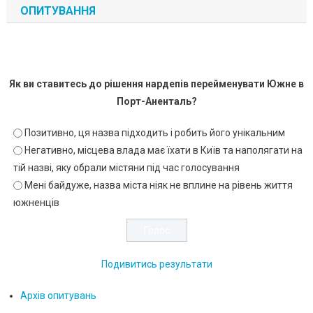
ОПИТУВАННЯ
Як ви ставитесь до рішення нардепів перейменувати Южне в
Порт-Аненталь?
Позитивно, ця назва підходить і робить його унікальним
Негативно, місцева влада має їхати в Київ та наполягати на
тій назві, яку обрали містяни під час голосування
Мені байдуже, назва міста ніяк не вплине на рівень життя
южненців
Подивитись результати
Архів опитувань