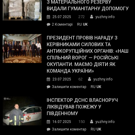
симпатії
З МАТЕРІАЛЬНОГО РЕЗЕРВУ
виборців
ВИДАЛИ ГУМАНІТАРНУ ДОПОМОГУ
Трампа
272
25.07.2025
yuzhny.info
–
до
2 Коментарі
RU
UK
The
У
Wall
Південному
ПРЕЗИДЕНТ ПРОВІВ НАРАДУ З
Street
працівникам
КЕРІВНИКАМИ СИЛОВИХ ТА
Journal.
ОПЗ
АНТИКОРУПЦІЙНИХ ОРГАНІВ: «НАШ
з
СПІЛЬНИЙ ВОРОГ — РОСІЙСЬКІ
матеріального
ОКУПАНТИ. МАЄМО ДІЯТИ ЯК
резерву
КОМАНДА УКРАЇНИ»
видали
62
23.07.2025
yuzhny.info
гуманітарну
on
Залишити коментар
RU
UK
допомогу
Президент
провів
ІНСПЕКТОР ДСНС ВЛАСНОРУЧ
нараду
ЛІКВІДУВАВ ПОЖЕЖУ У
з
ПІВДЕННОМУ
керівниками
150
16.07.2025
yuzhny.info
силових
on
Залишити коментар
RU
UK
та