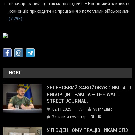
«Розчарований, що так мало людей», – Новацький закликав
южненців приходити на прощання з полеглими військовими
(7 298)
НОВІ
ЗЕЛЕНСЬКИЙ ЗАВОЙОВУЄ СИМПАТІЇ
ВИБОРЦІВ ТРАМПА – THE WALL
STREET JOURNAL.
53
02.11.2025
yuzhny.info
on
Залишити коментар
RU
UK
Зеленський
завойовує
У ПІВДЕННОМУ ПРАЦІВНИКАМ ОПЗ