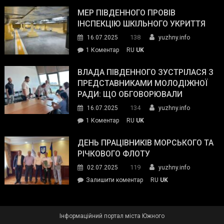
Інспектор
антикорупційних
ДСНС
МЕР ПІВДЕННОГО ПРОВІВ
органів:
власноруч
ІНСПЕКЦІЮ ШКІЛЬНОГО УКРИТТЯ
«Наш
ліквідував
спільний
138
16.07.2025
yuzhny.info
пожежу
ворог
до
1 Коментар
RU
UK
у
—
Мер
Південному
російські
Південного
ВЛАДА ПІВДЕННОГО ЗУСТРІЛАСЯ З
окупанти.
провів
ПРЕДСТАВНИКАМИ МОЛОДІЖНОЇ
Маємо
інспекцію
РАДИ: ЩО ОБГОВОРЮВАЛИ
діяти
шкільного
134
16.07.2025
yuzhny.info
як
укриття
команда
до
1 Коментар
RU
UK
України»
Влада
Південного
ДЕНЬ ПРАЦІВНИКІВ МОРСЬКОГО ТА
зустрілася
РІЧКОВОГО ФЛОТУ
з
119
02.07.2025
yuzhny.info
представниками
on
Залишити коментар
RU
UK
молодіжної
День
ради:
працівників
що
морського
обговорювали
Інформаційний портал міста Южного
та