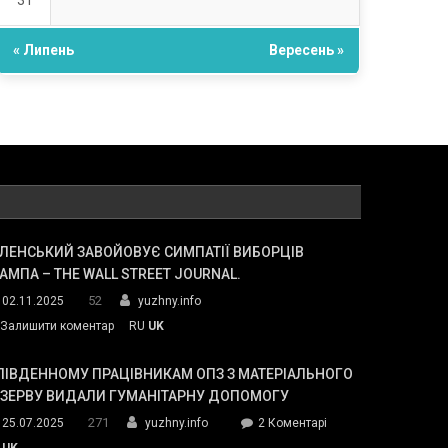
31
« Липень
Вересень »
ЛЕНСЬКИЙ ЗАВОЙОВУЄ СИМПАТІЇ ВИБОРЦІВ
АМПА – THE WALL STREET JOURNAL.
52
02.11.2025
yuzhny.info
on
Залишити коментар
RU
UK
Зеленський
завойовує
ПІВДЕННОМУ ПРАЦІВНИКАМ ОПЗ З МАТЕРІАЛЬНОГО
симпатії
ЕЗЕРВУ ВИДАЛИ ГУМАНІТАРНУ ДОПОМОГУ
виборців
271
до
25.07.2025
yuzhny.info
2 Коментарі
Трампа
У