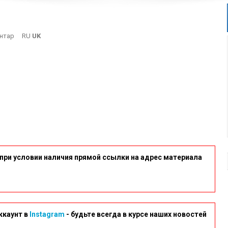
On
нтар
RU
UK
17
при условии наличия прямой ссылки на адрес материала
ккаунт в
Instagram
- будьте всегда в курсе наших новостей