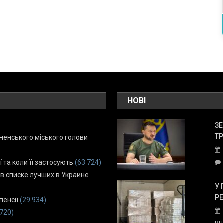
НОВІ
ЗЕ
ТР
енського міського голови
ї та коли її застосують
(63 724)
 в списке лучших в Украине
У 
Р
пенсії
(29 934)
 720)