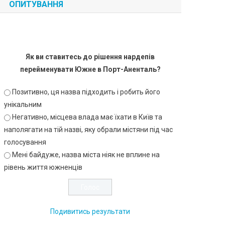
ОПИТУВАННЯ
Як ви ставитесь до рішення нардепів
перейменувати Южне в Порт-Аненталь?
Позитивно, ця назва підходить і робить його
унікальним
Негативно, місцева влада має їхати в Київ та
наполягати на тій назві, яку обрали містяни під час
голосування
Мені байдуже, назва міста ніяк не вплине на
рівень життя южненців
Подивитись результати