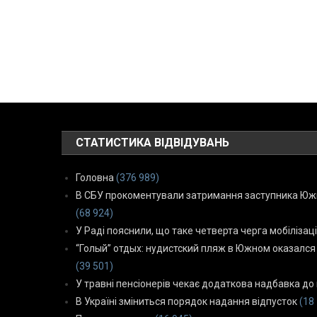
СТАТИСТИКА ВІДВІДУВАНЬ
Головна
(376 989)
В СБУ прокоментували затримання заступника Южн
(68 924)
У Раді пояснили, що таке четверта черга мобілізаці
“Голый” отдых: нудистский пляж в Южном оказался
(39 501)
У травні пенсіонерів чекає додаткова надбавка до 
В Україні зміниться порядок надання відпусток
(18