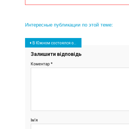
Интересные публикации по этой теме:
Навігація
В Южном состоялся отборочный этап чемпионата Одесской области по кикбоксингу WAKO
записів
Залишити відповідь
Коментар
*
Ім'я