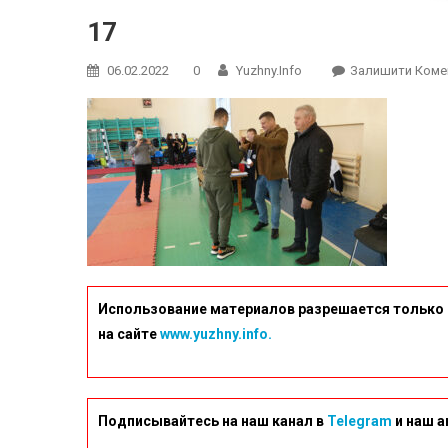
17
06.02.2022
0
Yuzhny.info
Залишити Коме
Использование материалов разрешается только 
на сайте
www.yuzhny.info.
Подписывайтесь на наш канал в
Telegram
и наш а