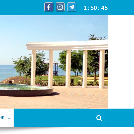
1
:
50
:
46
НЯ