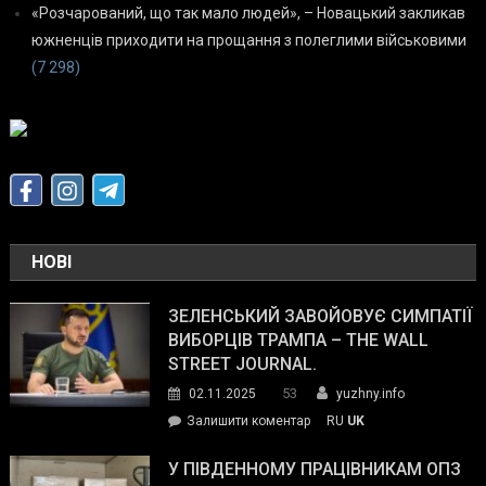
«Розчарований, що так мало людей», – Новацький закликав
южненців приходити на прощання з полеглими військовими
(7 298)
НОВІ
ЗЕЛЕНСЬКИЙ ЗАВОЙОВУЄ СИМПАТІЇ
ВИБОРЦІВ ТРАМПА – THE WALL
STREET JOURNAL.
53
02.11.2025
yuzhny.info
on
Залишити коментар
RU
UK
Зеленський
завойовує
У ПІВДЕННОМУ ПРАЦІВНИКАМ ОПЗ