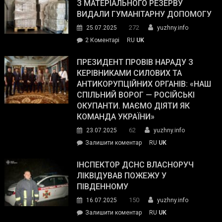
симпатії
З МАТЕРІАЛЬНОГО РЕЗЕРВУ
виборців
ВИДАЛИ ГУМАНІТАРНУ ДОПОМОГУ
Трампа
272
25.07.2025
yuzhny.info
–
до
2 Коментарі
RU
UK
The
У
Wall
Південному
ПРЕЗИДЕНТ ПРОВІВ НАРАДУ З
Street
працівникам
КЕРІВНИКАМИ СИЛОВИХ ТА
Journal.
ОПЗ
АНТИКОРУПЦІЙНИХ ОРГАНІВ: «НАШ
з
СПІЛЬНИЙ ВОРОГ — РОСІЙСЬКІ
матеріального
ОКУПАНТИ. МАЄМО ДІЯТИ ЯК
резерву
КОМАНДА УКРАЇНИ»
видали
62
23.07.2025
yuzhny.info
гуманітарну
on
Залишити коментар
RU
UK
допомогу
Президент
провів
ІНСПЕКТОР ДСНС ВЛАСНОРУЧ
нараду
ЛІКВІДУВАВ ПОЖЕЖУ У
з
ПІВДЕННОМУ
керівниками
150
16.07.2025
yuzhny.info
силових
on
Залишити коментар
RU
UK
та