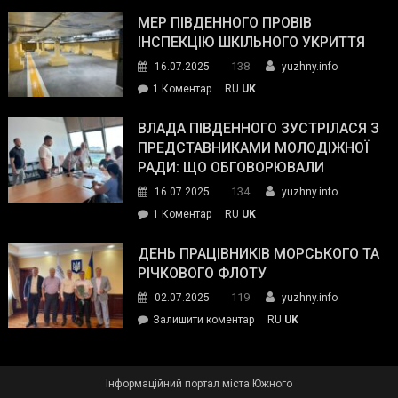
Інспектор
антикорупційних
ДСНС
МЕР ПІВДЕННОГО ПРОВІВ
органів:
власноруч
ІНСПЕКЦІЮ ШКІЛЬНОГО УКРИТТЯ
«Наш
ліквідував
спільний
138
16.07.2025
yuzhny.info
пожежу
ворог
до
1 Коментар
RU
UK
у
—
Мер
Південному
російські
Південного
ВЛАДА ПІВДЕННОГО ЗУСТРІЛАСЯ З
окупанти.
провів
ПРЕДСТАВНИКАМИ МОЛОДІЖНОЇ
Маємо
інспекцію
РАДИ: ЩО ОБГОВОРЮВАЛИ
діяти
шкільного
134
16.07.2025
yuzhny.info
як
укриття
команда
до
1 Коментар
RU
UK
України»
Влада
Південного
ДЕНЬ ПРАЦІВНИКІВ МОРСЬКОГО ТА
зустрілася
РІЧКОВОГО ФЛОТУ
з
119
02.07.2025
yuzhny.info
представниками
on
Залишити коментар
RU
UK
молодіжної
День
ради:
працівників
що
морського
обговорювали
Інформаційний портал міста Южного
та