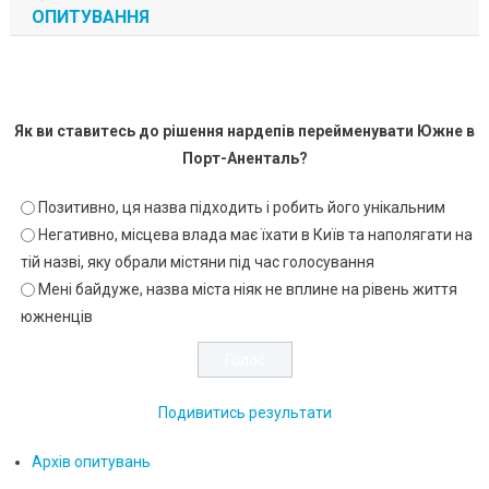
ОПИТУВАННЯ
Як ви ставитесь до рішення нардепів перейменувати Южне в
Порт-Аненталь?
Позитивно, ця назва підходить і робить його унікальним
Негативно, місцева влада має їхати в Київ та наполягати на
тій назві, яку обрали містяни під час голосування
Мені байдуже, назва міста ніяк не вплине на рівень життя
южненців
Подивитись результати
Архів опитувань