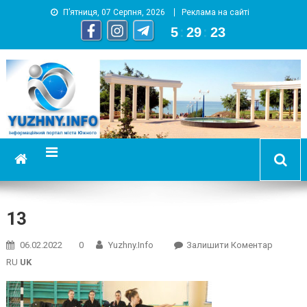
П’ятниця, 07 Серпня, 2026
Реклама на сайті
5
:
29
:
24
YUZHNY.INFO
информационный портал города Южный
13
On
06.02.2022
0
Yuzhny.info
Залишити Коментар
13
RU
UK