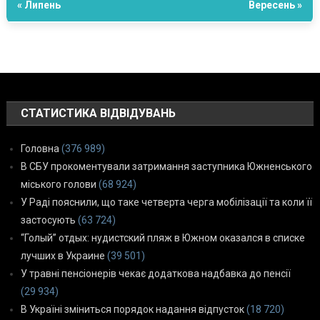
« Липень
Вересень »
СТАТИСТИКА ВІДВІДУВАНЬ
Головна
(376 989)
В СБУ прокоментували затримання заступника Южненського
міського голови
(68 924)
У Раді пояснили, що таке четверта черга мобілізації та коли її
застосують
(63 724)
“Голый” отдых: нудистский пляж в Южном оказался в списке
лучших в Украине
(39 501)
У травні пенсіонерів чекає додаткова надбавка до пенсії
(29 934)
В Україні зміниться порядок надання відпусток
(18 720)