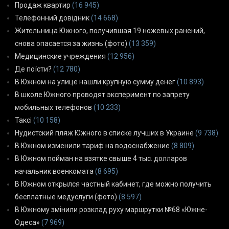
Продаж квартир
(16 945)
Телефонний довідник
(14 668)
Жительница Южного, получившая 19 ножевых ранений,
снова опасается за жизнь (фото)
(13 359)
Медицинские учреждения
(12 956)
Де поїсти?
(12 780)
В Южном на улице нашли крупную сумму денег
(10 893)
В школе Южного проводят эксперимент по запрету
мобильных телефонов
(10 233)
Таксі
(10 158)
Нудистский пляж Южного в списке лучших в Украине
(9 738)
В Южном изменили тариф на водоснабжение
(8 809)
В Южном пойман на взятке свыше 4 тыс. долларов
начальник военкомата
(8 695)
В Южном открылся частный кабинет, где можно получить
бесплатные медуслуги (фото)
(8 597)
В Южному змінили розклад руху маршрутки №68 «Южне-
Одеса»
(7 969)