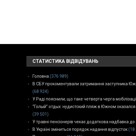
СТАТИСТИКА ВІДВІДУВАНЬ
Головна
(376 989)
В СБУ прокоментували затримання заступника Южн
(68 924)
У Раді пояснили, що таке четверта черга мобілізаці
“Голый” отдых: нудистский пляж в Южном оказался
(39 501)
У травні пенсіонерів чекає додаткова надбавка до 
В Україні зміниться порядок надання відпусток
(18