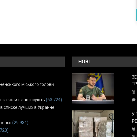
НОВІ
ЗЕ
ТР
енського міського голови
ї та коли її застосують
(63 724)
 в списке лучших в Украине
У 
Р
пенсії
(29 934)
 720)