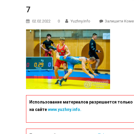
7
02.02.2022
0
Yuzhny.info
Залишити Коме
Использование материалов разрешается только 
на сайте
www.yuzhny.info.