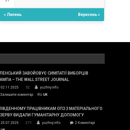
31
« Липень
Вересень »
ЛЕНСЬКИЙ ЗАВОЙОВУЄ СИМПАТІЇ ВИБОРЦІВ
АМПА – THE WALL STREET JOURNAL.
52
02.11.2025
yuzhny.info
on
Залишити коментар
RU
UK
Зеленський
завойовує
ПІВДЕННОМУ ПРАЦІВНИКАМ ОПЗ З МАТЕРІАЛЬНОГО
симпатії
ЕЗЕРВУ ВИДАЛИ ГУМАНІТАРНУ ДОПОМОГУ
виборців
271
до
25.07.2025
yuzhny.info
2 Коментарі
Трампа
У