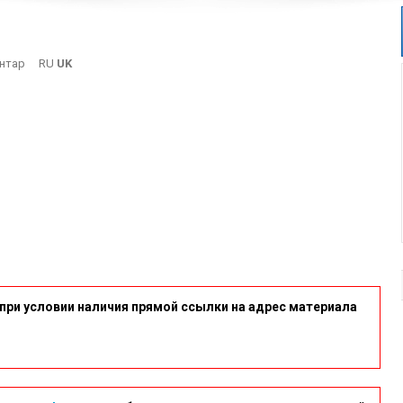
On
нтар
RU
UK
7
при условии наличия прямой ссылки на адрес материала