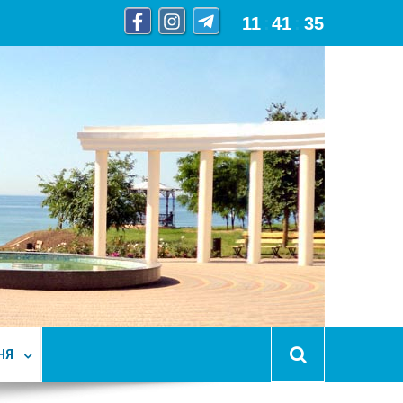
11
:
41
:
35
НЯ