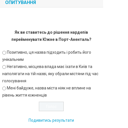
ОПИТУВАННЯ
Як ви ставитесь до рішення нардепів
перейменувати Южне в Порт-Аненталь?
Позитивно, ця назва підходить і робить його
унікальним
Негативно, місцева влада має їхати в Київ та
наполягати на тій назві, яку обрали містяни під час
голосування
Мені байдуже, назва міста ніяк не вплине на
рівень життя южненців
Подивитись результати