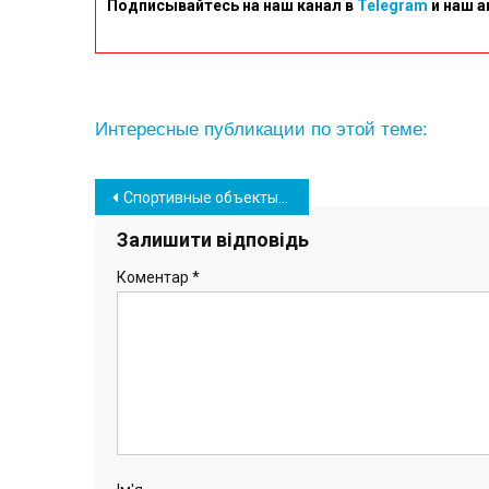
Подписывайтесь на наш канал в
Telegram
и наш а
Интересные публикации по этой теме:
Навігація
Спортивные объекты Южного стали базой для подготовки дефлимпийской сборной Украины
записів
Залишити відповідь
Коментар
*