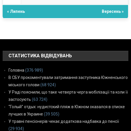
« Липень
Вересень »
СТАТИСТИКА ВІДВІДУВАНЬ
Головна
(376 989)
В СБУ прокоментували затримання заступника Южненського
міського голови
(68 924)
У Раді пояснили, що таке четверта черга мобілізації та коли її
застосують
(63 724)
“Голый” отдых: нудистский пляж в Южном оказался в списке
лучших в Украине
(39 505)
У травні пенсіонерів чекає додаткова надбавка до пенсії
(29 934)