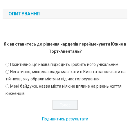
ОПИТУВАННЯ
Як ви ставитесь до рішення нардепів перейменувати Южне в
Порт-Аненталь?
Позитивно, ця назва підходить і робить його унікальним
Негативно, місцева влада має їхати в Київ та наполягати на
тій назві, яку обрали містяни під час голосування
Мені байдуже, назва міста ніяк не вплине на рівень життя
южненців
Подивитись результати