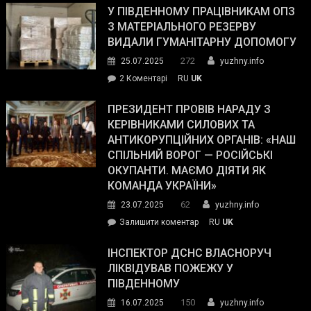
завойовує
У ПІВДЕННОМУ ПРАЦІВНИКАМ ОПЗ
симпатії
З МАТЕРІАЛЬНОГО РЕЗЕРВУ
виборців
ВИДАЛИ ГУМАНІТАРНУ ДОПОМОГУ
Трампа
272
25.07.2025
yuzhny.info
–
до
2 Коментарі
RU
UK
The
У
Wall
Південному
ПРЕЗИДЕНТ ПРОВІВ НАРАДУ З
Street
працівникам
КЕРІВНИКАМИ СИЛОВИХ ТА
Journal.
ОПЗ
АНТИКОРУПЦІЙНИХ ОРГАНІВ: «НАШ
з
СПІЛЬНИЙ ВОРОГ — РОСІЙСЬКІ
матеріального
ОКУПАНТИ. МАЄМО ДІЯТИ ЯК
резерву
КОМАНДА УКРАЇНИ»
видали
62
23.07.2025
yuzhny.info
гуманітарну
on
Залишити коментар
RU
UK
допомогу
Президент
провів
ІНСПЕКТОР ДСНС ВЛАСНОРУЧ
нараду
ЛІКВІДУВАВ ПОЖЕЖУ У
з
ПІВДЕННОМУ
керівниками
150
16.07.2025
yuzhny.info
силових