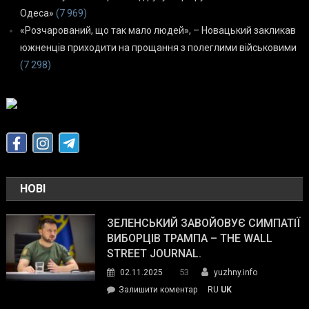
Одеса»
(7 969)
«Розчарований, що так мало людей», – Новацький закликав
южненців приходити на прощання з полеглими військовими
(7 298)
НОВІ
ЗЕЛЕНСЬКИЙ ЗАВОЙОВУЄ СИМПАТІЇ
ВИБОРЦІВ ТРАМПА – THE WALL
STREET JOURNAL.
53
02.11.2025
yuzhny.info
on
Залишити коментар
RU
UK
Зеленський