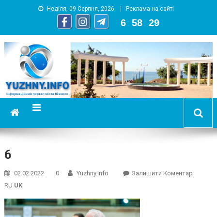
Неділя, 09 Серпня, 2026
Реклама на сайті
6
:
58
:
30
YUZHNY.INFO
информационный портал города Южный
6
On
02.02.2022
0
Yuzhny.info
Залишити Коментар
6
RU
UK