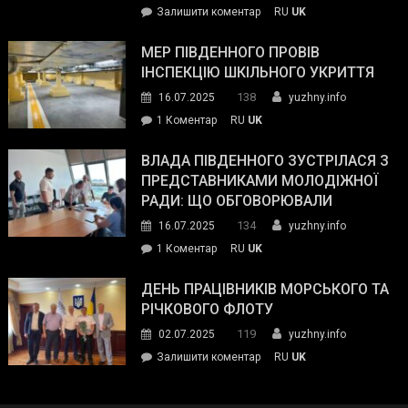
on
Залишити коментар
RU
UK
та
Інспектор
антикорупційних
ДСНС
МЕР ПІВДЕННОГО ПРОВІВ
органів:
власноруч
ІНСПЕКЦІЮ ШКІЛЬНОГО УКРИТТЯ
«Наш
ліквідував
спільний
138
16.07.2025
yuzhny.info
пожежу
ворог
до
1 Коментар
RU
UK
у
—
Мер
Південному
російські
Південного
ВЛАДА ПІВДЕННОГО ЗУСТРІЛАСЯ З
окупанти.
провів
ПРЕДСТАВНИКАМИ МОЛОДІЖНОЇ
Маємо
інспекцію
РАДИ: ЩО ОБГОВОРЮВАЛИ
діяти
шкільного
134
16.07.2025
yuzhny.info
як
укриття
команда
до
1 Коментар
RU
UK
України»
Влада
Південного
ДЕНЬ ПРАЦІВНИКІВ МОРСЬКОГО ТА
зустрілася
РІЧКОВОГО ФЛОТУ
з
119
02.07.2025
yuzhny.info
представниками
on
Залишити коментар
RU
UK
молодіжної
День
ради:
працівників
що