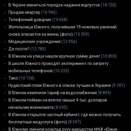
В Україні зміниться порядок надання відпусток
(18 720)
Продаж квартир
(16 945)
Телефонний довідник
(14 668)
Жительница Южного, получившая 19 ножевых ранений,
снова опасается за жизнь (фото)
(13 359)
Медицинские учреждения
(12 956)
Де поїсти?
(12 780)
В Южном на улице нашли крупную сумму денег
(10 893)
В школе Южного проводят эксперимент по запрету
мобильных телефонов
(10 233)
Таксі
(10 158)
Нудистский пляж Южного в списке лучших в Украине
(9 741)
В Южном изменили тариф на водоснабжение
(8 809)
В Южном пойман на взятке свыше 4 тыс. долларов
начальник военкомата
(8 695)
В Южном открылся частный кабинет, где можно получить
бесплатные медуслуги (фото)
(8 597)
В Южному змінили розклад руху маршрутки №68 «Южне-