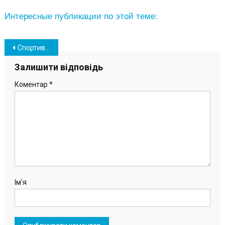
Интересные публикации по этой теме:
Навігація
Спортивные объекты Южного стали базой для подготовки дефлимпийской сборной Украины
записів
Залишити відповідь
Коментар
*
Ім'я