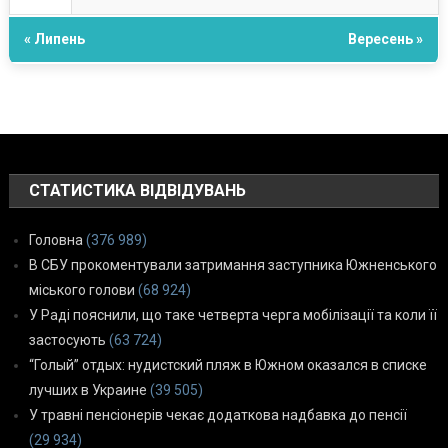
« Липень
Вересень »
СТАТИСТИКА ВІДВІДУВАНЬ
Головна
(376 989)
В СБУ прокоментували затримання заступника Южненського
міського голови
(68 924)
У Раді пояснили, що таке четверта черга мобілізації та коли її
застосують
(63 724)
“Голый” отдых: нудистский пляж в Южном оказался в списке
лучших в Украине
(39 505)
У травні пенсіонерів чекає додаткова надбавка до пенсії
(29 934)