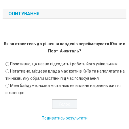
ОПИТУВАННЯ
Як ви ставитесь до рішення нардепів перейменувати Южне в
Порт-Аненталь?
Позитивно, ця назва підходить і робить його унікальним
Негативно, місцева влада має їхати в Київ та наполягати на
тій назві, яку обрали містяни під час голосування
Мені байдуже, назва міста ніяк не вплине на рівень життя
южненців
Подивитись результати