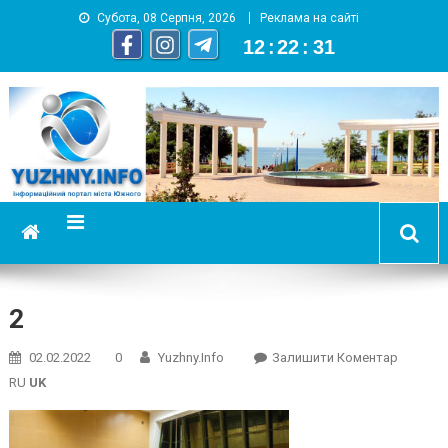
Субота, 08 Серпня, 2026
Реклама на сайті
12
:
22
:
31
YUZHNY.INFO
информационный портал города Южный
2
On
02.02.2022
0
Yuzhny.info
Залишити Коментар
2
RU
UK