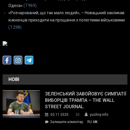
Одеса»
(7 969)
«Розчарований, що так мало людей», – Новацький закликав
южненців приходити на прощання з полеглими військовими
(7 298)
НОВІ
ЗЕЛЕНСЬКИЙ ЗАВОЙОВУЄ СИМПАТІЇ
ВИБОРЦІВ ТРАМПА – THE WALL
STREET JOURNAL.
53
02.11.2025
yuzhny.info
on
Залишити коментар
RU
UK
Зеленський