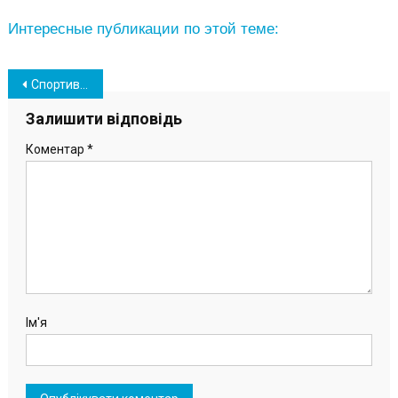
Интересные публикации по этой теме:
Навігація
Спортивные объекты Южного стали базой для подготовки дефлимпийской сборной Украины
записів
Залишити відповідь
Коментар
*
Ім'я