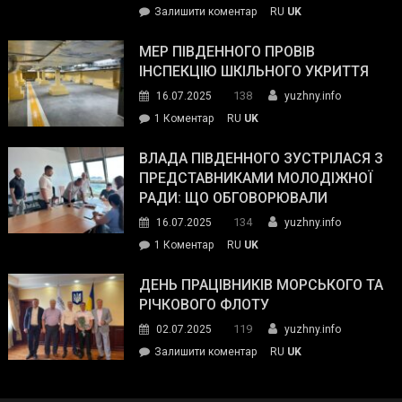
on
Залишити коментар
RU
UK
та
Інспектор
антикорупційних
ДСНС
МЕР ПІВДЕННОГО ПРОВІВ
органів:
власноруч
ІНСПЕКЦІЮ ШКІЛЬНОГО УКРИТТЯ
«Наш
ліквідував
спільний
138
16.07.2025
yuzhny.info
пожежу
ворог
до
1 Коментар
RU
UK
у
—
Мер
Південному
російські
Південного
ВЛАДА ПІВДЕННОГО ЗУСТРІЛАСЯ З
окупанти.
провів
ПРЕДСТАВНИКАМИ МОЛОДІЖНОЇ
Маємо
інспекцію
РАДИ: ЩО ОБГОВОРЮВАЛИ
діяти
шкільного
134
16.07.2025
yuzhny.info
як
укриття
команда
до
1 Коментар
RU
UK
України»
Влада
Південного
ДЕНЬ ПРАЦІВНИКІВ МОРСЬКОГО ТА
зустрілася
РІЧКОВОГО ФЛОТУ
з
119
02.07.2025
yuzhny.info
представниками
on
Залишити коментар
RU
UK
молодіжної
День
ради:
працівників
що