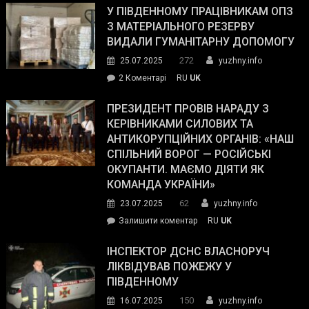
завойовує
У ПІВДЕННОМУ ПРАЦІВНИКАМ ОПЗ
симпатії
З МАТЕРІАЛЬНОГО РЕЗЕРВУ
виборців
ВИДАЛИ ГУМАНІТАРНУ ДОПОМОГУ
Трампа
272
25.07.2025
yuzhny.info
–
до
2 Коментарі
RU
UK
The
У
Wall
Південному
ПРЕЗИДЕНТ ПРОВІВ НАРАДУ З
Street
працівникам
КЕРІВНИКАМИ СИЛОВИХ ТА
Journal.
ОПЗ
АНТИКОРУПЦІЙНИХ ОРГАНІВ: «НАШ
з
СПІЛЬНИЙ ВОРОГ — РОСІЙСЬКІ
матеріального
ОКУПАНТИ. МАЄМО ДІЯТИ ЯК
резерву
КОМАНДА УКРАЇНИ»
видали
62
23.07.2025
yuzhny.info
гуманітарну
on
Залишити коментар
RU
UK
допомогу
Президент
провів
ІНСПЕКТОР ДСНС ВЛАСНОРУЧ
нараду
ЛІКВІДУВАВ ПОЖЕЖУ У
з
ПІВДЕННОМУ
керівниками
150
16.07.2025
yuzhny.info
силових