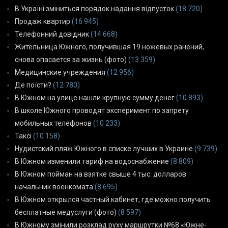
В Україні зміниться порядок надання відпусток
(18 720)
Продаж квартир
(16 945)
Телефонний довідник
(14 668)
Жительница Южного, получившая 19 ножевых ранений,
снова опасается за жизнь (фото)
(13 359)
Медицинские учреждения
(12 956)
Де поїсти?
(12 780)
В Южном на улице нашли крупную сумму денег
(10 893)
В школе Южного проводят эксперимент по запрету
мобильных телефонов
(10 233)
Таксі
(10 158)
Нудистский пляж Южного в списке лучших в Украине
(9 739)
В Южном изменили тариф на водоснабжение
(8 809)
В Южном пойман на взятке свыше 4 тыс. долларов
начальник военкомата
(8 695)
В Южном открылся частный кабинет, где можно получить
бесплатные медуслуги (фото)
(8 597)
В Южному змінили розклад руху маршрутки №68 «Южне-