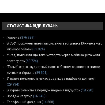
СТАТИСТИКА ВІДВІДУВАНЬ
Головна
(376 989)
В СБУ прокоментували затримання заступника Южненського
міського голови
(68 924)
У Раді пояснили, що таке четверта черга мобілізації та коли її
застосують
(63 724)
“Голый” отдых: нудистский пляж в Южном оказался в списке
лучших в Украине
(39 501)
У травні пенсіонерів чекає додаткова надбавка до пенсії
(29 934)
В Україні зміниться порядок надання відпусток
(18 720)
Продаж квартир
(16 945)
Телефонний довідник
(14 668)