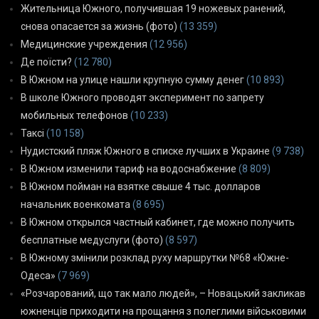
Жительница Южного, получившая 19 ножевых ранений,
снова опасается за жизнь (фото)
(13 359)
Медицинские учреждения
(12 956)
Де поїсти?
(12 780)
В Южном на улице нашли крупную сумму денег
(10 893)
В школе Южного проводят эксперимент по запрету
мобильных телефонов
(10 233)
Таксі
(10 158)
Нудистский пляж Южного в списке лучших в Украине
(9 738)
В Южном изменили тариф на водоснабжение
(8 809)
В Южном пойман на взятке свыше 4 тыс. долларов
начальник военкомата
(8 695)
В Южном открылся частный кабинет, где можно получить
бесплатные медуслуги (фото)
(8 597)
В Южному змінили розклад руху маршрутки №68 «Южне-
Одеса»
(7 969)
«Розчарований, що так мало людей», – Новацький закликав
южненців приходити на прощання з полеглими військовими