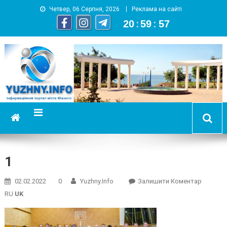
Четвер, 06 Серпня, 2026
Реклама на сайті
20
:
59
:
57
YUZHNY.INFO
информационный портал города Южный
1
On
02.02.2022
0
Yuzhny.info
Залишити Коментар
1
RU
UK