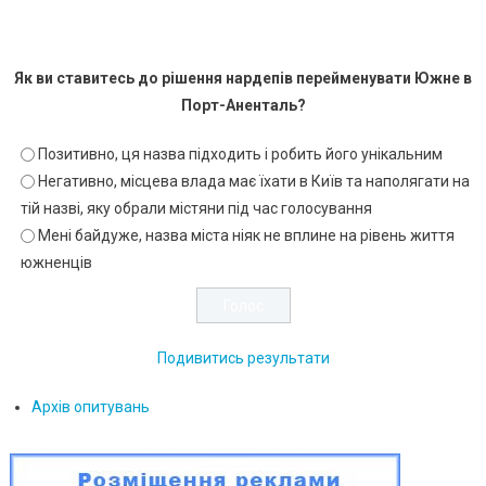
Як ви ставитесь до рішення нардепів перейменувати Южне в
Порт-Аненталь?
Позитивно, ця назва підходить і робить його унікальним
Негативно, місцева влада має їхати в Київ та наполягати на
тій назві, яку обрали містяни під час голосування
Мені байдуже, назва міста ніяк не вплине на рівень життя
южненців
Подивитись результати
Архів опитувань