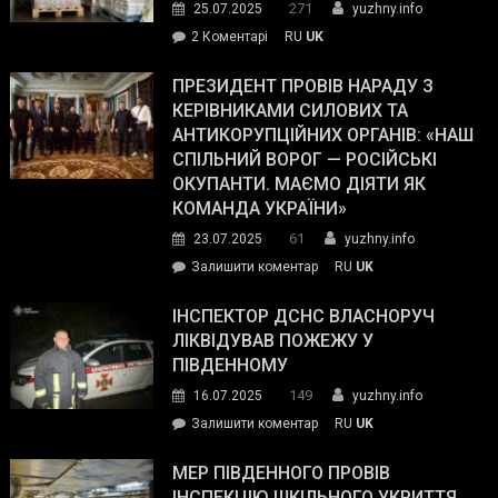
271
25.07.2025
yuzhny.info
–
до
2 Коментарі
RU
UK
The
У
Wall
Південному
ПРЕЗИДЕНТ ПРОВІВ НАРАДУ З
Street
працівникам
КЕРІВНИКАМИ СИЛОВИХ ТА
Journal.
ОПЗ
АНТИКОРУПЦІЙНИХ ОРГАНІВ: «НАШ
з
СПІЛЬНИЙ ВОРОГ — РОСІЙСЬКІ
матеріального
ОКУПАНТИ. МАЄМО ДІЯТИ ЯК
резерву
КОМАНДА УКРАЇНИ»
видали
61
23.07.2025
yuzhny.info
гуманітарну
on
Залишити коментар
RU
UK
допомогу
Президент
провів
ІНСПЕКТОР ДСНС ВЛАСНОРУЧ
нараду
ЛІКВІДУВАВ ПОЖЕЖУ У
з
ПІВДЕННОМУ
керівниками
149
16.07.2025
yuzhny.info
силових
on
Залишити коментар
RU
UK
та
Інспектор
антикорупційних
ДСНС
МЕР ПІВДЕННОГО ПРОВІВ
органів:
власноруч
ІНСПЕКЦІЮ ШКІЛЬНОГО УКРИТТЯ