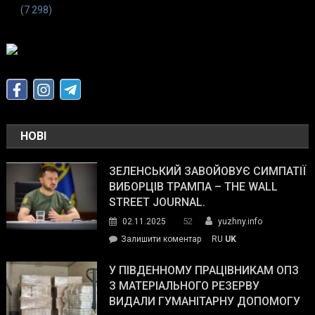
(7 298)
НОВІ
ЗЕЛЕНСЬКИЙ ЗАВОЙОВУЄ СИМПАТІЇ
ВИБОРЦІВ ТРАМПА – THE WALL
STREET JOURNAL.
52
02.11.2025
yuzhny.info
on
Залишити коментар
RU
UK
Зеленський
завойовує
У ПІВДЕННОМУ ПРАЦІВНИКАМ ОПЗ
симпатії
З МАТЕРІАЛЬНОГО РЕЗЕРВУ
виборців
ВИДАЛИ ГУМАНІТАРНУ ДОПОМОГУ
Трампа