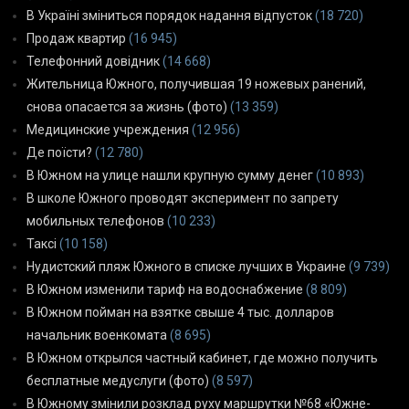
В Україні зміниться порядок надання відпусток
(18 720)
Продаж квартир
(16 945)
Телефонний довідник
(14 668)
Жительница Южного, получившая 19 ножевых ранений,
снова опасается за жизнь (фото)
(13 359)
Медицинские учреждения
(12 956)
Де поїсти?
(12 780)
В Южном на улице нашли крупную сумму денег
(10 893)
В школе Южного проводят эксперимент по запрету
мобильных телефонов
(10 233)
Таксі
(10 158)
Нудистский пляж Южного в списке лучших в Украине
(9 739)
В Южном изменили тариф на водоснабжение
(8 809)
В Южном пойман на взятке свыше 4 тыс. долларов
начальник военкомата
(8 695)
В Южном открылся частный кабинет, где можно получить
бесплатные медуслуги (фото)
(8 597)
В Южному змінили розклад руху маршрутки №68 «Южне-