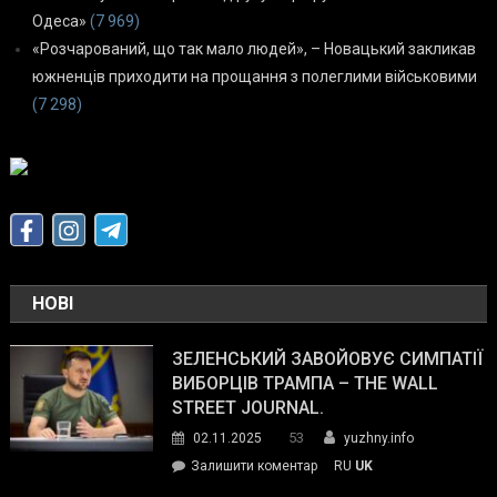
Одеса»
(7 969)
«Розчарований, що так мало людей», – Новацький закликав
южненців приходити на прощання з полеглими військовими
(7 298)
НОВІ
ЗЕЛЕНСЬКИЙ ЗАВОЙОВУЄ СИМПАТІЇ
ВИБОРЦІВ ТРАМПА – THE WALL
STREET JOURNAL.
53
02.11.2025
yuzhny.info
on
Залишити коментар
RU
UK
Зеленський