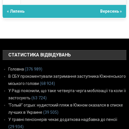
« Липень
Вересень »
СТАТИСТИКА ВІДВІДУВАНЬ
Головна
(376 989)
В СБУ прокоментували затримання заступника Южненського
міського голови
(68 924)
У Раді пояснили, що таке четверта черга мобілізації та коли її
застосують
(63 724)
“Голый” отдых: нудистский пляж в Южном оказался в списке
лучших в Украине
(39 505)
У травні пенсіонерів чекає додаткова надбавка до пенсії
(29 934)