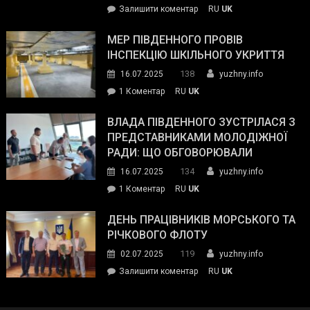
on
Залишити коментар
RU
UK
та
Інспектор
антикорупційних
ДСНС
МЕР ПІВДЕННОГО ПРОВІВ
органів:
власноруч
ІНСПЕКЦІЮ ШКІЛЬНОГО УКРИТТЯ
«Наш
ліквідував
спільний
138
16.07.2025
yuzhny.info
пожежу
ворог
до
1 Коментар
RU
UK
у
—
Мер
Південному
російські
Південного
ВЛАДА ПІВДЕННОГО ЗУСТРІЛАСЯ З
окупанти.
провів
ПРЕДСТАВНИКАМИ МОЛОДІЖНОЇ
Маємо
інспекцію
РАДИ: ЩО ОБГОВОРЮВАЛИ
діяти
шкільного
134
16.07.2025
yuzhny.info
як
укриття
команда
до
1 Коментар
RU
UK
України»
Влада
Південного
ДЕНЬ ПРАЦІВНИКІВ МОРСЬКОГО ТА
зустрілася
РІЧКОВОГО ФЛОТУ
з
119
02.07.2025
yuzhny.info
представниками
on
Залишити коментар
RU
UK
молодіжної
День
ради:
працівників
що