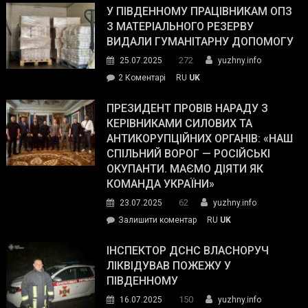
завойовує
У ПІВДЕННОМУ ПРАЦІВНИКАМ ОПЗ
симпатії
З МАТЕРІАЛЬНОГО РЕЗЕРВУ
виборців
ВИДАЛИ ГУМАНІТАРНУ ДОПОМОГУ
Трампа
272
25.07.2025
yuzhny.info
–
до
2 Коментарі
RU
UK
The
У
Wall
Південному
ПРЕЗИДЕНТ ПРОВІВ НАРАДУ З
Street
працівникам
КЕРІВНИКАМИ СИЛОВИХ ТА
Journal.
ОПЗ
АНТИКОРУПЦІЙНИХ ОРГАНІВ: «НАШ
з
СПІЛЬНИЙ ВОРОГ — РОСІЙСЬКІ
матеріального
ОКУПАНТИ. МАЄМО ДІЯТИ ЯК
резерву
КОМАНДА УКРАЇНИ»
видали
62
23.07.2025
yuzhny.info
гуманітарну
on
Залишити коментар
RU
UK
допомогу
Президент
провів
ІНСПЕКТОР ДСНС ВЛАСНОРУЧ
нараду
ЛІКВІДУВАВ ПОЖЕЖУ У
з
ПІВДЕННОМУ
керівниками
150
16.07.2025
yuzhny.info
силових