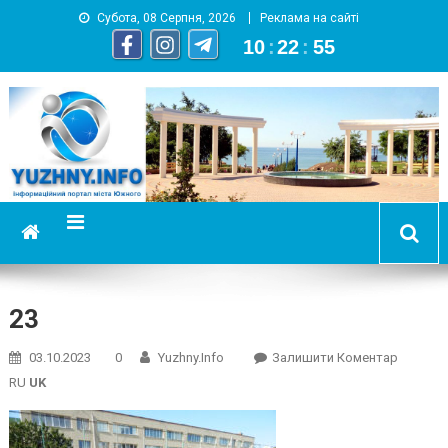
Субота, 08 Серпня, 2026
Реклама на сайті
10
:
22
:
55
YUZHNY.INFO
информационный портал города Южный
23
On
03.10.2023
0
Yuzhny.info
Залишити Коментар
23
RU
UK