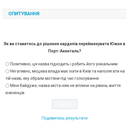
ОПИТУВАННЯ
Як ви ставитесь до рішення нардепів перейменувати Южне в
Порт-Аненталь?
Позитивно, ця назва підходить і робить його унікальним
Негативно, місцева влада має їхати в Київ та наполягати на
тій назві, яку обрали містяни під час голосування
Мені байдуже, назва міста ніяк не вплине на рівень життя
южненців
Подивитись результати