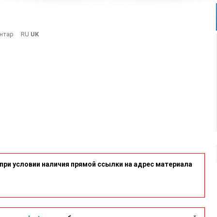
On
нтар
RU
UK
Sp2
при условии наличия прямой ссылки на адрес материала