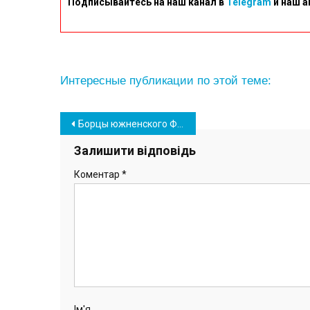
Подписывайтесь на наш канал в
Telegram
и наш а
Интересные публикации по этой теме:
Навігація
Борцы южненского ФСК «Химик» в составе областной сборной стали чемпионами Украины
записів
Залишити відповідь
Коментар
*
Ім'я