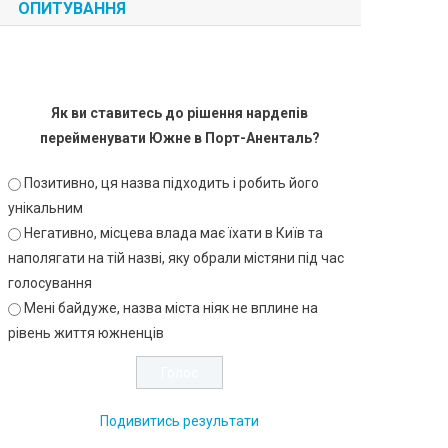
ОПИТУВАННЯ
Як ви ставитесь до рішення нардепів
перейменувати Южне в Порт-Аненталь?
Позитивно, ця назва підходить і робить його
унікальним
Негативно, місцева влада має їхати в Київ та
наполягати на тій назві, яку обрали містяни під час
голосування
Мені байдуже, назва міста ніяк не вплине на
рівень життя южненців
Подивитись результати