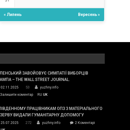
31
« Липень
Вересень »
ЛЕНСЬКИЙ ЗАВОЙОВУЄ СИМПАТІЇ ВИБОРЦІВ
АМПА – THE WALL STREET JOURNAL.
53
02.11.2025
yuzhny.info
on
Залишити коментар
RU
UK
Зеленський
завойовує
ПІВДЕННОМУ ПРАЦІВНИКАМ ОПЗ З МАТЕРІАЛЬНОГО
симпатії
ЕЗЕРВУ ВИДАЛИ ГУМАНІТАРНУ ДОПОМОГУ
виборців
272
до
25.07.2025
yuzhny.info
2 Коментарі
Трампа
У