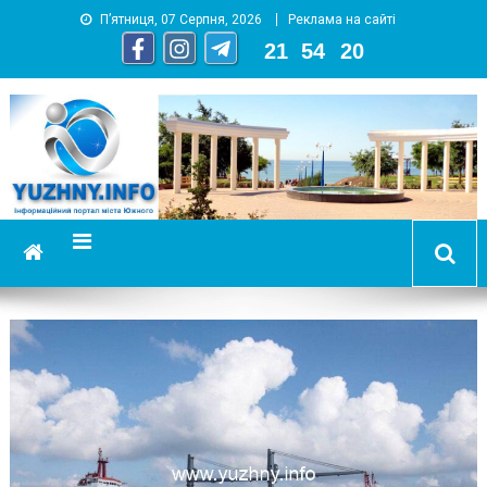
П’ятниця, 07 Серпня, 2026
Реклама на сайті
21
:
54
:
21
YUZHNY.INFO
информационный портал города Южный