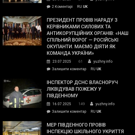
–
до
2 Коментарі
RU
UK
The
У
Wall
Південному
ПРЕЗИДЕНТ ПРОВІВ НАРАДУ З
Street
працівникам
КЕРІВНИКАМИ СИЛОВИХ ТА
Journal.
ОПЗ
АНТИКОРУПЦІЙНИХ ОРГАНІВ: «НАШ
з
СПІЛЬНИЙ ВОРОГ — РОСІЙСЬКІ
матеріального
ОКУПАНТИ. МАЄМО ДІЯТИ ЯК
резерву
КОМАНДА УКРАЇНИ»
видали
61
23.07.2025
yuzhny.info
гуманітарну
on
Залишити коментар
RU
UK
допомогу
Президент
провів
ІНСПЕКТОР ДСНС ВЛАСНОРУЧ
нараду
ЛІКВІДУВАВ ПОЖЕЖУ У
з
ПІВДЕННОМУ
керівниками
149
16.07.2025
yuzhny.info
силових
on
Залишити коментар
RU
UK
та
Інспектор
антикорупційних
ДСНС
МЕР ПІВДЕННОГО ПРОВІВ
органів:
власноруч
ІНСПЕКЦІЮ ШКІЛЬНОГО УКРИТТЯ
«Наш