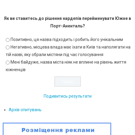
Як ви ставитесь до рішення нардепів перейменувати Южне в
Порт-Аненталь?
Позитивно, ця назва підходить і робить його унікальним
Негативно, місцева влада має їхати в Київ та наполягати на
тій назві, яку обрали містяни під час голосування
Мені байдуже, назва міста ніяк не вплине на рівень життя
южненців
Подивитись результати
Архів опитувань