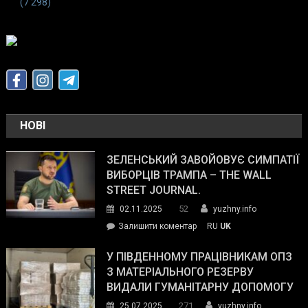
(7 298)
НОВІ
ЗЕЛЕНСЬКИЙ ЗАВОЙОВУЄ СИМПАТІЇ
ВИБОРЦІВ ТРАМПА – THE WALL
STREET JOURNAL.
52
02.11.2025
yuzhny.info
on
Залишити коментар
RU
UK
Зеленський
завойовує
У ПІВДЕННОМУ ПРАЦІВНИКАМ ОПЗ
симпатії
З МАТЕРІАЛЬНОГО РЕЗЕРВУ
виборців
ВИДАЛИ ГУМАНІТАРНУ ДОПОМОГУ
Трампа
271
25.07.2025
yuzhny.info