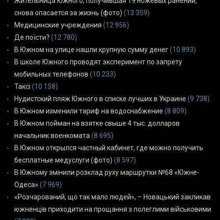
Жительница Южного, получившая 19 ножевых ранений,
снова опасается за жизнь (фото)
(13 359)
Медицинские учреждения
(12 956)
Де поїсти?
(12 780)
В Южном на улице нашли крупную сумму денег
(10 893)
В школе Южного проводят эксперимент по запрету
мобильных телефонов
(10 233)
Таксі
(10 158)
Нудистский пляж Южного в списке лучших в Украине
(9 738)
В Южном изменили тариф на водоснабжение
(8 809)
В Южном пойман на взятке свыше 4 тыс. долларов
начальник военкомата
(8 695)
В Южном открылся частный кабинет, где можно получить
бесплатные медуслуги (фото)
(8 597)
В Южному змінили розклад руху маршрутки №68 «Южне-
Одеса»
(7 969)
«Розчарований, що так мало людей», – Новацький закликав
южненців приходити на прощання з полеглими військовими