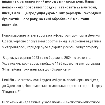
ініціативи, за аналогічний період у минулому році.
Наразі
Україн
показник експортованої продукції становить 22 млн тонн,
Корид
Експор
них 8,3 млн – це продукція українських фермерів. Рекордним
Понад
був лютий цього року, за який оброблено 8 млн. тонн
22
вантажів.
Млн
Тонн
Попри масовані атаки ворога на інфраструктуру портів Великої
Вантаж
Одеси, чергове блокування роботи і вихід із Зернової Ініціативи
зі сторони росії, коридор було відкрито у серпні минулого року.
В цілому, з серпня 2023-го по березень 2024-го включно,
Українським коридором пройшло 1136 суден, які експортували
34 мільйонів тонн вантажів до 40 країн світу.
Нині більше півтори сотні суден, очікують своєї черги на підхід
до Одеського, Чорноморського морських торгових портів і порту
“Південний”.
Ці показники надважливі у забезпеченні експортно-імпортного