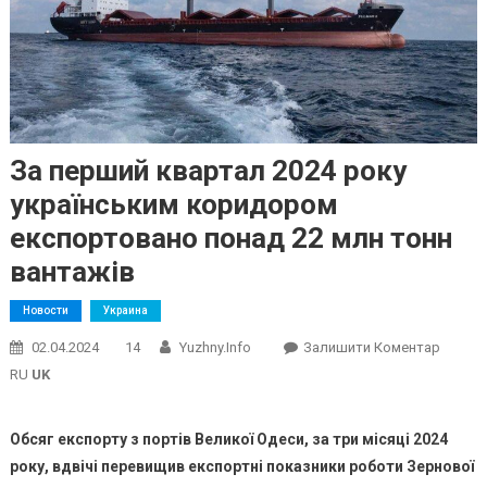
За перший квартал 2024 року
українським коридором
експортовано понад 22 млн тонн
вантажів
Новости
Украина
On
02.04.2024
14
Yuzhny.info
Залишити Коментар
За
RU
UK
Перши
Кварт
Обсяг експорту з портів Великої Одеси, за три місяці 2024
2024
року, вдвічі перевищив експортні показники роботи Зернової
Року