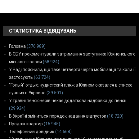
СТАТИСТИКА ВІДВІДУВАНЬ
Головна
(376 989)
В СБУ прокоментували затримання заступника Южненського
міського голови
(68 924)
У Раді пояснили, що таке четверта черга мобілізації та коли її
застосують
(63 724)
“Голый” отдых: нудистский пляж в Южном оказался в списке
лучших в Украине
(39 501)
У травні пенсіонерів чекає додаткова надбавка до пенсії
(29 934)
В Україні зміниться порядок надання відпусток
(18 720)
Продаж квартир
(16 945)
Телефонний довідник
(14 668)