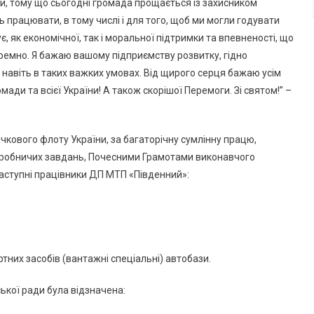
ати, тому що сьогодні громада прощається із захисником
Флоту
 працювати, в тому числі і для того, щоб ми могли годувати
Від
є, як економічної, так і моральної підтримки та впевненості, що
Секретаря
Южненської
ремно. Я бажаю вашому підприємству розвитку, гідно
Міської
 навіть в таких важких умовах. Від щирого серця бажаю усім
Ради
мади та всієї України! А також скорішої Перемоги. Зі святом!” –
чкового флоту України, за багаторічну сумлінну працю,
виробничих завдань, Почесними Грамотами виконавчого
наступні працівники ДП МТП «Південний»:
них засобів (вантажні спеціальні) автобази.
ької ради була відзначена: