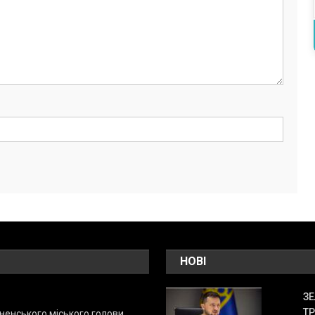
НОВІ
ЗЕ
ТР
енського міського голови