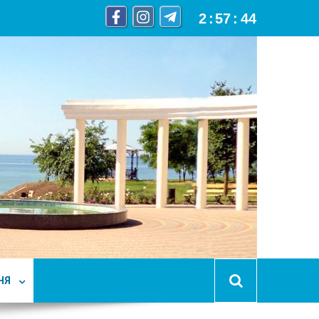
2
:
57
:
46
НЯ