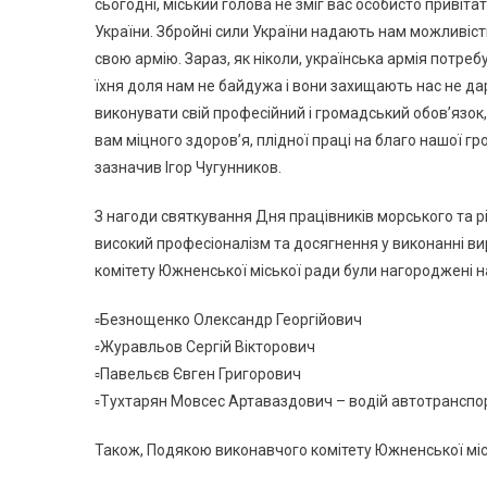
сьогодні, міський голова не зміг вас особисто привіт
України. Збройні сили України надають нам можливість
свою армію. Зараз, як ніколи, українська армія потребу
їхня доля нам не байдужа і вони захищають нас не да
виконувати свій професійний і громадський обовʼязок,
вам міцного здоровʼя, плідної праці на благо нашої гро
зазначив Ігор Чугунников.
З нагоди святкування Дня працівників морського та рі
високий професіоналізм та досягнення у виконанні 
комітету Южненської міської ради були нагороджені 
▫Безнощенко Олександр Георгійович
▫Журавльов Сергій Вікторович
▫Павельєв Євген Григорович
▫Тухтарян Мовсес Артаваздович – водій автотранспорт
Також, Подякою виконавчого комітету Южненської міс