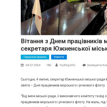
Вітання з Днем працівників 
секретаря Южненської міськ
Городская хроника
Новости
04.07.2024
180
Yuzhny.info
Залишити Ко
Сьогодні, 4 липня, секретар Южненської міської ради 
свята – Дня працівників морського і річкового флоту.
“Від імені міської ради, її виконавчого комітету та в
працівників морського і річкового флоту. На жаль, під