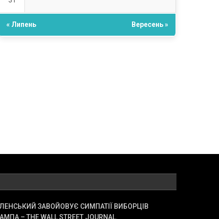
31
« Липень
Вересень »
ЛЕНСЬКИЙ ЗАВОЙОВУЄ СИМПАТІЇ ВИБОРЦІВ
АМПА – THE WALL STREET JOURNAL.