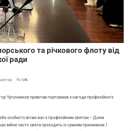
морського та річкового флоту від
ої ради
On
ментар
RU
UK
Вітання
З
Ігор Чугунников привітав портовиків з нагоди професійного
Днем
Працівників
Морського
ід себе особисто вітаю вас з професійним святом – Днем
Та
 час війни часто свята проходять із сумним присмаком. І
Річкового