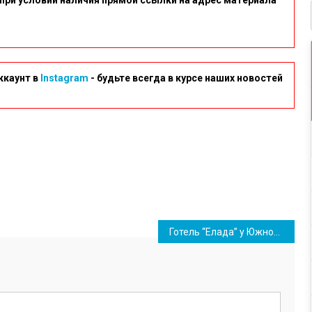
при условии наличия прямой ссылки на адрес материала
ккаунт в
Instagram
- будьте всегда в курсе наших новостей
Готель “Елада” у Южному відновлює свою роботу для підготовки збірної України з вільної боротьби до Олімпійських ігор