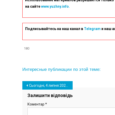
Использование материалов разрешается только 
на сайте
www.yuzhny.info.
Подписывайтесь на наш канал в
Telegram
и наш а
180
Интересные публикации по этой теме:
Навігація
Сьогодні, 4 липня 2024 року, відбулося чергове засідання виконавчого комітету Южненської міської ради, де розглянули 31 питання, що стосуються життєдіяльності громади.
записів
Залишити відповідь
Коментар
*