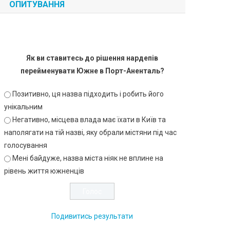
ОПИТУВАННЯ
Як ви ставитесь до рішення нардепів
перейменувати Южне в Порт-Аненталь?
Позитивно, ця назва підходить і робить його
унікальним
Негативно, місцева влада має їхати в Київ та
наполягати на тій назві, яку обрали містяни під час
голосування
Мені байдуже, назва міста ніяк не вплине на
рівень життя южненців
Подивитись результати