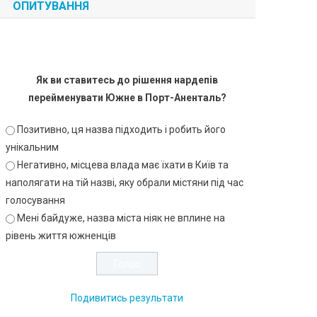
ОПИТУВАННЯ
Як ви ставитесь до рішення нардепів
перейменувати Южне в Порт-Аненталь?
Позитивно, ця назва підходить і робить його
унікальним
Негативно, місцева влада має їхати в Київ та
наполягати на тій назві, яку обрали містяни під час
голосування
Мені байдуже, назва міста ніяк не вплине на
рівень життя южненців
Подивитись результати