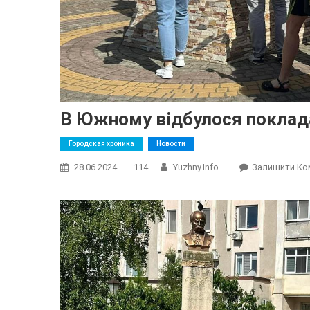
В Южному відбулося поклада
Городская хроника
Новости
28.06.2024
114
Yuzhny.info
Залишити Ко