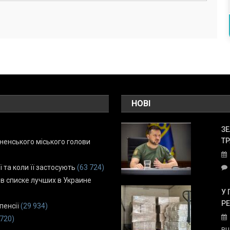
НОВІ
ЗЕ
ТР
енського міського голови
ї та коли її застосують
(63 724)
 в списке лучших в Украине
У 
Р
пенсії
(29 934)
 720)