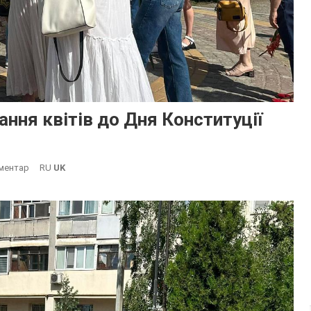
ння квітів до Дня Конституції
On
ментар
RU
UK
В
Южному
Відбулося
Покладання
Квітів
До
Дня
Конституції