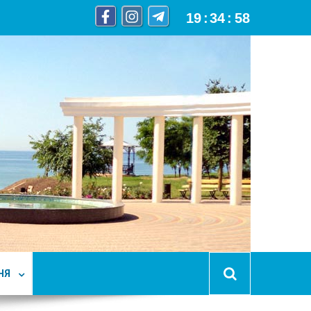
19
:
34
:
59
НЯ