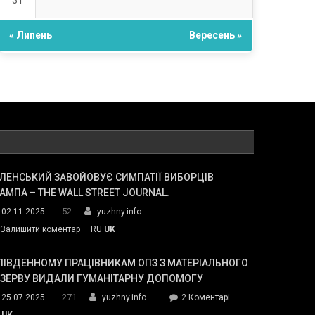
31
« Липень
Вересень »
ЛЕНСЬКИЙ ЗАВОЙОВУЄ СИМПАТІЇ ВИБОРЦІВ
АМПА – THE WALL STREET JOURNAL.
52
02.11.2025
yuzhny.info
on
Залишити коментар
RU
UK
Зеленський
завойовує
ПІВДЕННОМУ ПРАЦІВНИКАМ ОПЗ З МАТЕРІАЛЬНОГО
симпатії
ЕЗЕРВУ ВИДАЛИ ГУМАНІТАРНУ ДОПОМОГУ
виборців
271
до
25.07.2025
yuzhny.info
2 Коментарі
Трампа
У