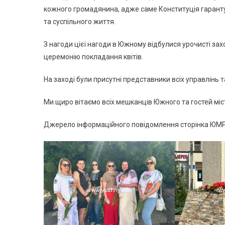
кожного громадянина, адже саме Конституція гаранту
та суспільного життя.
З нагоди цієї нагоди в Южному відбулися урочисті за
церемонію покладання квітів.
На заході були присутні представники всіх управлінь т
Ми щиро вітаємо всіх мешканців Южного та гостей міст
Джерело інформаційного повідомлення сторінка ЮМР 