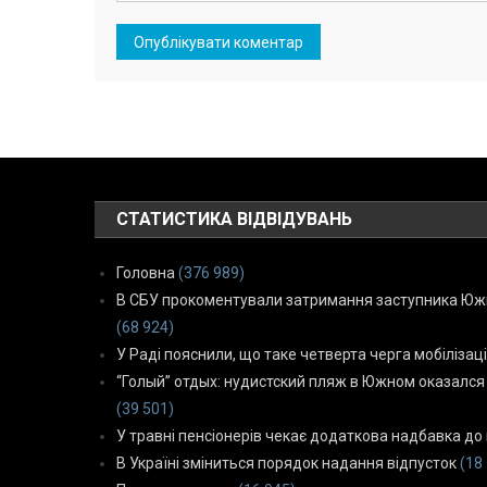
СТАТИСТИКА ВІДВІДУВАНЬ
Головна
(376 989)
В СБУ прокоментували затримання заступника Южн
(68 924)
У Раді пояснили, що таке четверта черга мобілізаці
“Голый” отдых: нудистский пляж в Южном оказался
(39 501)
У травні пенсіонерів чекає додаткова надбавка до 
В Україні зміниться порядок надання відпусток
(18