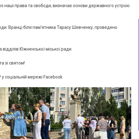
є наші права та свободи, визначає основи державного устрою
ходи. Вранці біля пам’ятника Тарасу Шевченку, проведено
а відділів Южненської міської ради.
а зі святом!
у соціальній мережі Facebook