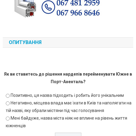
ОПИТУВАННЯ
Як ви ставитесь до рішення нардепів перейменувати Южне в
Порт-Аненталь?
Позитивно, ця назва підходить і робить його унікальним
Негативно, місцева влада має їхати в Київ та наполягати на
тій назві, яку обрали містяни під час голосування
Мені байдуже, назва міста ніяк не вплине на рівень життя
южненців