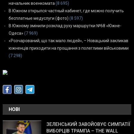
начальник военкомата
(8 695)
В Южном открылся частный кабинет, где можно получить
бесплатные медуслуги (фото)
(8 597)
В Южному змінили розклад руху маршрутки №68 «Южне-
Одеса»
(7 969)
«Розчарований, що так мало людей», – Новацький закликав
южненців приходити на прощання з полеглими військовими
(7 298)
НОВІ
ЗЕЛЕНСЬКИЙ ЗАВОЙОВУЄ СИМПАТІЇ
ВИБОРЦІВ ТРАМПА – THE WALL