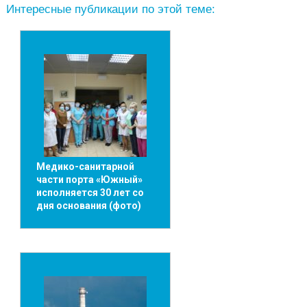
Интересные публикации по этой теме:
Медико-санитарной
части порта «Южный»
исполняется 30 лет со
дня основания (фото)