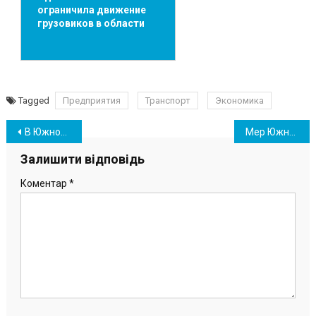
ограничила движение
грузовиков в области
Tagged
Предприятия
Транспорт
Экономика
Навігація
В Южному санаторій-профілакторій «Портовик» призупиняє роботу
Мер Южного про відключення освітлення та підсумки наради щодо фур вздовж доріг
записів
Залишити відповідь
Коментар
*