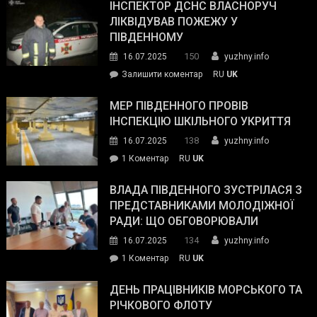
провів
ІНСПЕКТОР ДСНС ВЛАСНОРУЧ
нараду
ЛІКВІДУВАВ ПОЖЕЖУ У
з
ПІВДЕННОМУ
керівниками
150
16.07.2025
yuzhny.info
силових
on
Залишити коментар
RU
UK
та
Інспектор
антикорупційних
ДСНС
МЕР ПІВДЕННОГО ПРОВІВ
органів:
власноруч
ІНСПЕКЦІЮ ШКІЛЬНОГО УКРИТТЯ
«Наш
ліквідував
спільний
138
16.07.2025
yuzhny.info
пожежу
ворог
до
1 Коментар
RU
UK
у
—
Мер
Південному
російські
Південного
ВЛАДА ПІВДЕННОГО ЗУСТРІЛАСЯ З
окупанти.
провів
ПРЕДСТАВНИКАМИ МОЛОДІЖНОЇ
Маємо
інспекцію
РАДИ: ЩО ОБГОВОРЮВАЛИ
діяти
шкільного
134
16.07.2025
yuzhny.info
як
укриття
команда
до
1 Коментар
RU
UK
України»
Влада
Південного
ДЕНЬ ПРАЦІВНИКІВ МОРСЬКОГО ТА
зустрілася
РІЧКОВОГО ФЛОТУ
з