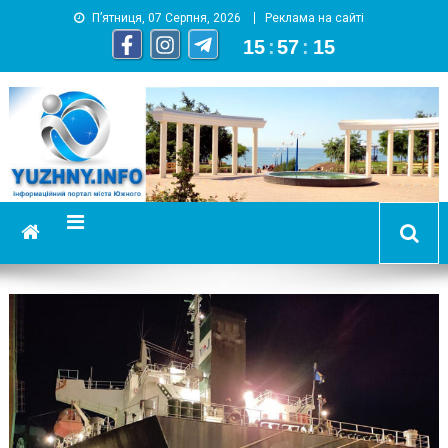
П’ятниця, 07 Серпня, 2026
Реклама на сайті
15
:
57
:
15
YUZHNY.INFO
информационный портал города Южный