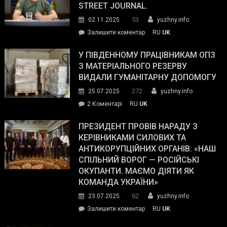
STREET JOURNAL.
53
02.11.2025
yuzhny.info
on
Залишити коментар
RU
UK
Зеленський
завойовує
У ПІВДЕННОМУ ПРАЦІВНИКАМ ОПЗ
симпатії
З МАТЕРІАЛЬНОГО РЕЗЕРВУ
виборців
ВИДАЛИ ГУМАНІТАРНУ ДОПОМОГУ
Трампа
272
25.07.2025
yuzhny.info
–
до
2 Коментарі
RU
UK
The
У
Wall
Південному
ПРЕЗИДЕНТ ПРОВІВ НАРАДУ З
Street
працівникам
КЕРІВНИКАМИ СИЛОВИХ ТА
Journal.
ОПЗ
АНТИКОРУПЦІЙНИХ ОРГАНІВ: «НАШ
з
СПІЛЬНИЙ ВОРОГ — РОСІЙСЬКІ
матеріального
ОКУПАНТИ. МАЄМО ДІЯТИ ЯК
резерву
КОМАНДА УКРАЇНИ»
видали
62
23.07.2025
yuzhny.info
гуманітарну
on
Залишити коментар
RU
UK
допомогу
Президент