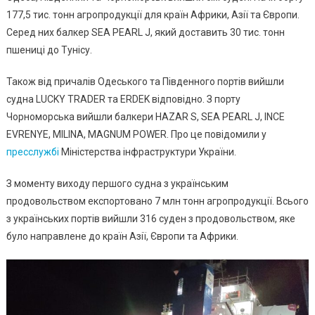
177,5 тис. тонн агропродукції для країн Африки, Азії та Європи.
Південний
Серед них балкер SEA PEARL J, який доставить 30 тис. тонн
Та
Чорноморськ
пшениці до Тунісу.
Сьогодні
Вийшли
Також від причалів Одеського та Південного портів вийшли
7
судна LUCKY TRADER та ERDEK відповідно. З порту
Суден
Чорноморська вийшли балкери HAZAR S, SEA PEARL J, INCE
В
EVRENYE, MILINA, MAGNUM POWER. Про це повідомили у
Рамках
пресслужбі
Міністерства інфраструктури України.
“Зернової
Ініціативи”
З моменту виходу першого судна з українським
продовольством експортовано 7 млн тонн агропродукції. Всього
з українських портів вийшли 316 суден з продовольством, яке
було направлене до країн Азії, Європи та Африки.