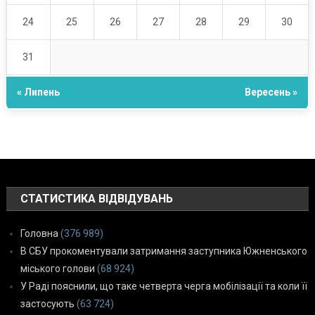
24
25
26
27
28
29
30
31
« Липень
Вересень »
СТАТИСТИКА ВІДВІДУВАНЬ
Головна
(376 989)
В СБУ прокоментували затримання заступника Южненського
міського голови
(68 924)
У Раді пояснили, що таке четверта черга мобілізації та коли її
застосують
(63 724)