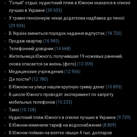
“Голый” отдых: нудистский пляж в Южном оказался в списке
лучших в Украине
(39 503)
У травні пенсіонерів чекає додаткова надбавка до пенсії
(29 934)
В Україні зміниться порядок надання відпусток
(18 720)
Продаж квартир
(16 945)
Телефонний довідник
(14 668)
Жительница Южного, получившая 19 ножевых ранений,
снова опасается за жизнь (фото)
(13 359)
Медицинские учреждения
(12 956)
Де поїсти?
(12 780)
В Южном на улице нашли крупную сумму денег
(10 893)
В школе Южного проводят эксперимент по запрету
мобильных телефонов
(10 233)
Таксі
(10 158)
Нудистский пляж Южного в списке лучших в Украине
(9 739)
В Южном изменили тариф на водоснабжение
(8 809)
В Южном пойман на взятке свыше 4 тыс. долларов