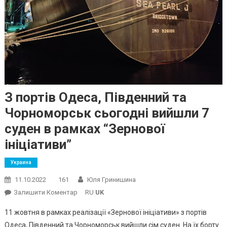
З портів Одеса, Південний та
Чорноморськ сьогодні вийшли 7
суден в рамках “Зернової
ініціативи”
Украина
11.10.2022
161
Юля Гринишина
On
Залишити Коментар
RU
UK
З
11 жовтня в рамках реалізації «Зернової ініціативи» з портів
Портів
Одеса, Південний та Чорноморськ вийшли сім суден. На їх борту
Одеса,