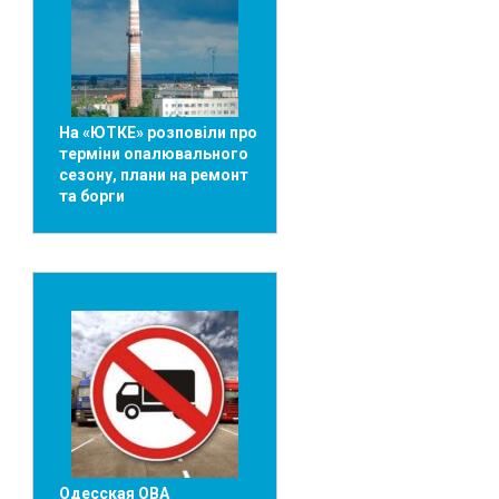
На «ЮТКЕ» розповіли про
терміни опалювального
сезону, плани на ремонт
та борги
Одесская ОВА