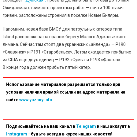
сообщает
“Думская”.
Проекты должны быть готовы до 15 мая.
В
Ожидаемая стоимость проектных работ — почти 100 тысяч
Новом
гривен, расположены строения в поселке Новые Биляры.
Пункте
Базирования
Напомним, новая база ВМСУ для патрульных катеров типа
Флота
Island расположена на правом берегу Малого Аджалыкского
В
лимана. Сейчас там стоят два украинских «айленда» — P190
Южном
«Славянск» и P191 «Старобельск». Летом ожидается прибытие
из США еще двух единиц — P192 «Сумы» и P193 «Фастов».
В конце года должен прибыть пятый катер.
Использование материалов разрешается только при
условии наличия прямой ссылки на адрес материала на
сайте
www.yuzhny.info.
Подписывайтесь на наш канал в
Telegram
и наш аккаунт в
Instagram
- будьте всегда в курсе наших новостей