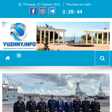
П’ятниця, 07 Серпня, 2026
Реклама на сайті
3
:
29
:
45
YUZHNY.INFO
информационный портал города Южный