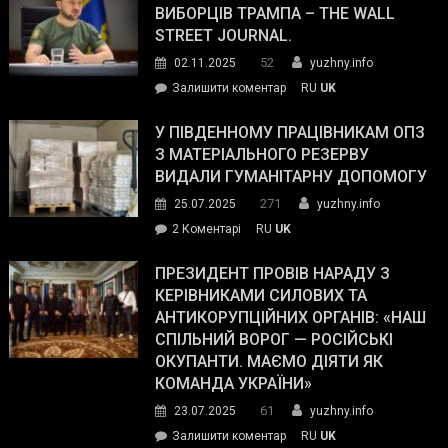
ВИБОРЦІВ ТРАМПА – THE WALL
STREET JOURNAL.
52
02.11.2025
yuzhny.info
on
Залишити коментар
RU
UK
Зеленський
завойовує
У ПІВДЕННОМУ ПРАЦІВНИКАМ ОПЗ
симпатії
З МАТЕРІАЛЬНОГО РЕЗЕРВУ
виборців
ВИДАЛИ ГУМАНІТАРНУ ДОПОМОГУ
Трампа
271
25.07.2025
yuzhny.info
–
до
2 Коментарі
RU
UK
The
У
Wall
Південному
ПРЕЗИДЕНТ ПРОВІВ НАРАДУ З
Street
працівникам
КЕРІВНИКАМИ СИЛОВИХ ТА
Journal.
ОПЗ
АНТИКОРУПЦІЙНИХ ОРГАНІВ: «НАШ
з
СПІЛЬНИЙ ВОРОГ — РОСІЙСЬКІ
матеріального
ОКУПАНТИ. МАЄМО ДІЯТИ ЯК
резерву
КОМАНДА УКРАЇНИ»
видали
61
23.07.2025
yuzhny.info
гуманітарну
on
Залишити коментар
RU
UK
допомогу