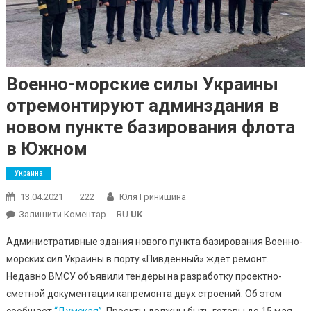
Военно-морские силы Украины
отремонтируют админздания в
новом пункте базирования флота
в Южном
Украина
13.04.2021
222
Юля Гринишина
On
Залишити Коментар
RU
UK
Военно-
Административные здания нового пункта базирования Военно-
Морские
морских сил Украины в порту «Пивденный» ждет ремонт.
Силы
Недавно ВМСУ объявили тендеры на разработку проектно-
Украины
сметной документации капремонта двух строений. Об этом
Отремонтируют
Админздания