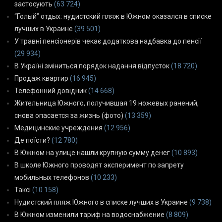
застосують
(63 724)
“Голый” отдых: нудистский пляж в Южном оказался в списке
лучших в Украине
(39 501)
У травні пенсіонерів чекає додаткова надбавка до пенсії
(29 934)
В Україні зміниться порядок надання відпусток
(18 720)
Продаж квартир
(16 945)
Телефонний довідник
(14 668)
Жительница Южного, получившая 19 ножевых ранений,
снова опасается за жизнь (фото)
(13 359)
Медицинские учреждения
(12 956)
Де поїсти?
(12 780)
В Южном на улице нашли крупную сумму денег
(10 893)
В школе Южного проводят эксперимент по запрету
мобильных телефонов
(10 233)
Таксі
(10 158)
Нудистский пляж Южного в списке лучших в Украине
(9 738)
В Южном изменили тариф на водоснабжение
(8 809)