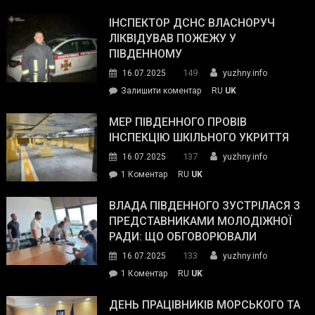
Президент
провів
ІНСПЕКТОР ДСНС ВЛАСНОРУЧ
нараду
ЛІКВІДУВАВ ПОЖЕЖУ У
з
ПІВДЕННОМУ
керівниками
149
16.07.2025
yuzhny.info
силових
on
Залишити коментар
RU
UK
та
Інспектор
антикорупційних
ДСНС
МЕР ПІВДЕННОГО ПРОВІВ
органів:
власноруч
ІНСПЕКЦІЮ ШКІЛЬНОГО УКРИТТЯ
«Наш
ліквідував
спільний
137
16.07.2025
yuzhny.info
пожежу
ворог
до
1 Коментар
RU
UK
у
—
Мер
Південному
російські
Південного
ВЛАДА ПІВДЕННОГО ЗУСТРІЛАСЯ З
окупанти.
провів
ПРЕДСТАВНИКАМИ МОЛОДІЖНОЇ
Маємо
інспекцію
РАДИ: ЩО ОБГОВОРЮВАЛИ
діяти
шкільного
133
16.07.2025
yuzhny.info
як
укриття
команда
до
1 Коментар
RU
UK
України»
Влада
Південного
ДЕНЬ ПРАЦІВНИКІВ МОРСЬКОГО ТА