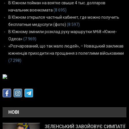
В Южном пойман на взятке свыше 4 тыс. долларов
начальник военкомата
(8 695)
В Южном открылся частный кабинет, где можно получить
бесплатные медуслуги (фото)
(8 597)
В Южному змінили розклад руху маршрутки №68 «Южне-
Одеса»
(7 969)
«Розчарований, що так мало людей», – Новацький закликав
южненців приходити на прощання з полеглими військовими
(7 298)
НОВІ
ЗЕЛЕНСЬКИЙ ЗАВОЙОВУЄ СИМПАТІЇ