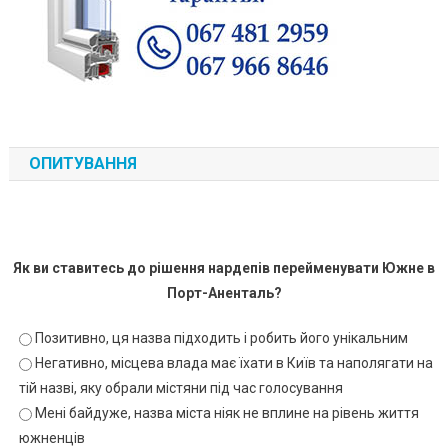
ОПИТУВАННЯ
Як ви ставитесь до рішення нардепів перейменувати Южне в
Порт-Аненталь?
Позитивно, ця назва підходить і робить його унікальним
Негативно, місцева влада має їхати в Київ та наполягати на
тій назві, яку обрали містяни під час голосування
Мені байдуже, назва міста ніяк не вплине на рівень життя
южненців