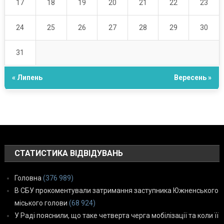
17
18
19
20
21
22
23
24
25
26
27
28
29
30
31
« Липень
Вересень »
СТАТИСТИКА ВІДВІДУВАНЬ
Головна
(376 989)
В СБУ прокоментували затримання заступника Южненського
міського голови
(68 924)
У Раді пояснили, що таке четверта черга мобілізації та коли її