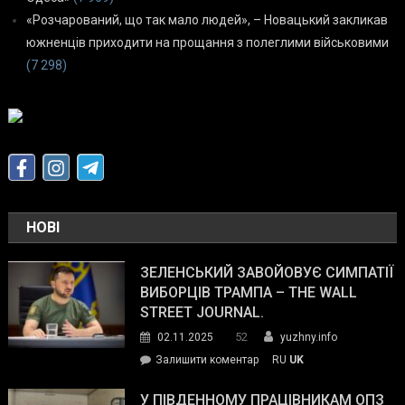
«Розчарований, що так мало людей», – Новацький закликав
южненців приходити на прощання з полеглими військовими
(7 298)
НОВІ
ЗЕЛЕНСЬКИЙ ЗАВОЙОВУЄ СИМПАТІЇ
ВИБОРЦІВ ТРАМПА – THE WALL
STREET JOURNAL.
52
02.11.2025
yuzhny.info
on
Залишити коментар
RU
UK
Зеленський
завойовує
У ПІВДЕННОМУ ПРАЦІВНИКАМ ОПЗ