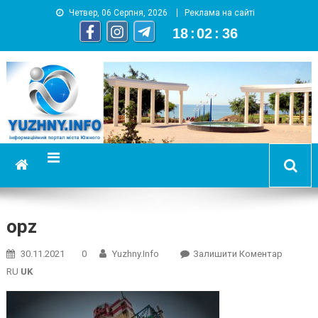
Четвер, 06 Серпня, 2026
Реклама на сайті
18
:
02
:
36
YUZHNY.INFO
информационный портал города Южный
opz
On
30.11.2021
0
Yuzhny.info
Залишити Коментар
Opz
RU
UK