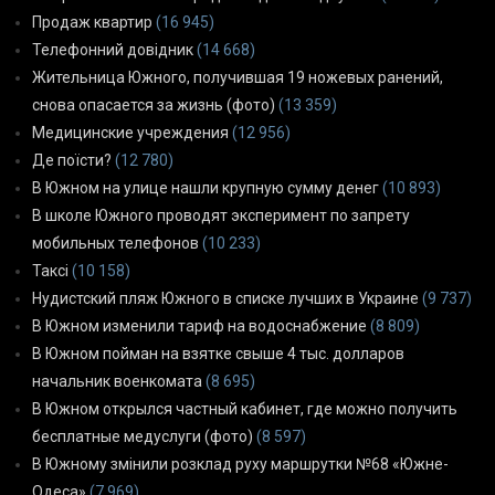
Продаж квартир
(16 945)
Телефонний довідник
(14 668)
Жительница Южного, получившая 19 ножевых ранений,
снова опасается за жизнь (фото)
(13 359)
Медицинские учреждения
(12 956)
Де поїсти?
(12 780)
В Южном на улице нашли крупную сумму денег
(10 893)
В школе Южного проводят эксперимент по запрету
мобильных телефонов
(10 233)
Таксі
(10 158)
Нудистский пляж Южного в списке лучших в Украине
(9 737)
В Южном изменили тариф на водоснабжение
(8 809)
В Южном пойман на взятке свыше 4 тыс. долларов
начальник военкомата
(8 695)
В Южном открылся частный кабинет, где можно получить
бесплатные медуслуги (фото)
(8 597)
В Южному змінили розклад руху маршрутки №68 «Южне-
Одеса»
(7 969)