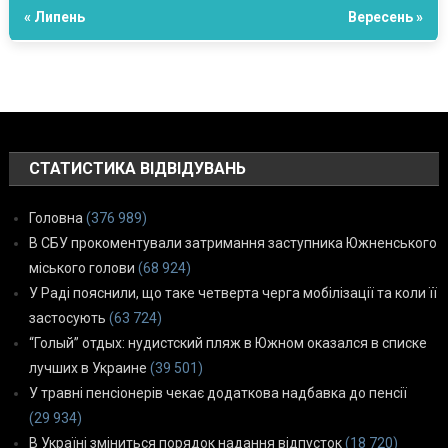
« Липень
Вересень »
СТАТИСТИКА ВІДВІДУВАНЬ
Головна
(376 989)
В СБУ прокоментували затримання заступника Южненського
міського голови
(68 924)
У Раді пояснили, що таке четверта черга мобілізації та коли її
застосують
(63 724)
“Голый” отдых: нудистский пляж в Южном оказался в списке
лучших в Украине
(39 501)
У травні пенсіонерів чекає додаткова надбавка до пенсії
(29 934)
В Україні зміниться порядок надання відпусток
(18 720)