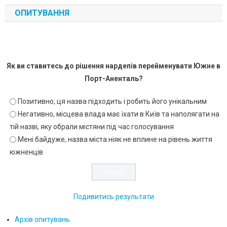
ОПИТУВАННЯ
Як ви ставитесь до рішення нардепів перейменувати Южне в
Порт-Аненталь?
Позитивно, ця назва підходить і робить його унікальним
Негативно, місцева влада має їхати в Київ та наполягати на
тій назві, яку обрали містяни під час голосування
Мені байдуже, назва міста ніяк не вплине на рівень життя
южненців
Подивитись результати
Архів опитувань