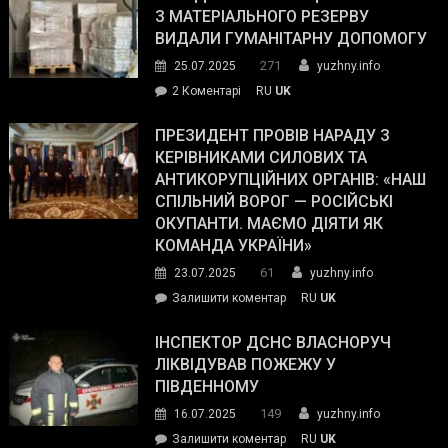
симпатії
З МАТЕРІАЛЬНОГО РЕЗЕРВУ
виборців
ВИДАЛИ ГУМАНІТАРНУ ДОПОМОГУ
Трампа
271
25.07.2025
yuzhny.info
–
до
2 Коментарі
RU
UK
The
У
Wall
Південному
ПРЕЗИДЕНТ ПРОВІВ НАРАДУ З
Street
працівникам
КЕРІВНИКАМИ СИЛОВИХ ТА
Journal.
ОПЗ
АНТИКОРУПЦІЙНИХ ОРГАНІВ: «НАШ
з
СПІЛЬНИЙ ВОРОГ — РОСІЙСЬКІ
матеріального
ОКУПАНТИ. МАЄМО ДІЯТИ ЯК
резерву
КОМАНДА УКРАЇНИ»
видали
61
23.07.2025
yuzhny.info
гуманітарну
on
Залишити коментар
RU
UK
допомогу
Президент
провів
ІНСПЕКТОР ДСНС ВЛАСНОРУЧ
нараду
ЛІКВІДУВАВ ПОЖЕЖУ У
з
ПІВДЕННОМУ
керівниками
149
16.07.2025
yuzhny.info
силових
on
Залишити коментар
RU
UK
та