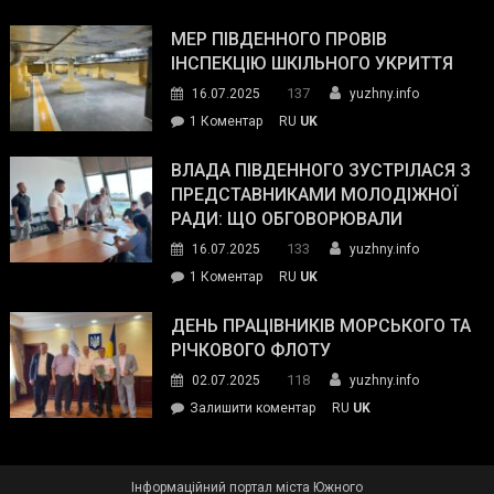
Інспектор
антикорупційних
ДСНС
МЕР ПІВДЕННОГО ПРОВІВ
органів:
власноруч
ІНСПЕКЦІЮ ШКІЛЬНОГО УКРИТТЯ
«Наш
ліквідував
спільний
137
16.07.2025
yuzhny.info
пожежу
ворог
до
1 Коментар
RU
UK
у
—
Мер
Південному
російські
Південного
ВЛАДА ПІВДЕННОГО ЗУСТРІЛАСЯ З
окупанти.
провів
ПРЕДСТАВНИКАМИ МОЛОДІЖНОЇ
Маємо
інспекцію
РАДИ: ЩО ОБГОВОРЮВАЛИ
діяти
шкільного
133
16.07.2025
yuzhny.info
як
укриття
команда
до
1 Коментар
RU
UK
України»
Влада
Південного
ДЕНЬ ПРАЦІВНИКІВ МОРСЬКОГО ТА
зустрілася
РІЧКОВОГО ФЛОТУ
з
118
02.07.2025
yuzhny.info
представниками
on
Залишити коментар
RU
UK
молодіжної
День
ради:
працівників
що
морського
обговорювали
Інформаційний портал міста Южного