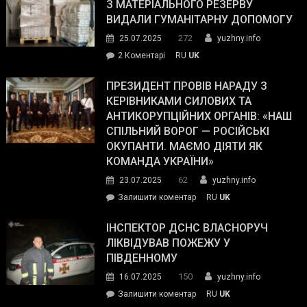
симпатії
З МАТЕРІАЛЬНОГО РЕЗЕРВУ
виборців
ВИДАЛИ ГУМАНІТАРНУ ДОПОМОГУ
Трампа
272
25.07.2025
yuzhny.info
–
до
2 Коментарі
RU
UK
The
У
Wall
Південному
ПРЕЗИДЕНТ ПРОВІВ НАРАДУ З
Street
працівникам
КЕРІВНИКАМИ СИЛОВИХ ТА
Journal.
ОПЗ
АНТИКОРУПЦІЙНИХ ОРГАНІВ: «НАШ
з
СПІЛЬНИЙ ВОРОГ — РОСІЙСЬКІ
матеріального
ОКУПАНТИ. МАЄМО ДІЯТИ ЯК
резерву
КОМАНДА УКРАЇНИ»
видали
62
23.07.2025
yuzhny.info
гуманітарну
on
Залишити коментар
RU
UK
допомогу
Президент
провів
ІНСПЕКТОР ДСНС ВЛАСНОРУЧ
нараду
ЛІКВІДУВАВ ПОЖЕЖУ У
з
ПІВДЕННОМУ
керівниками
150
16.07.2025
yuzhny.info
силових
on
Залишити коментар
RU
UK
та