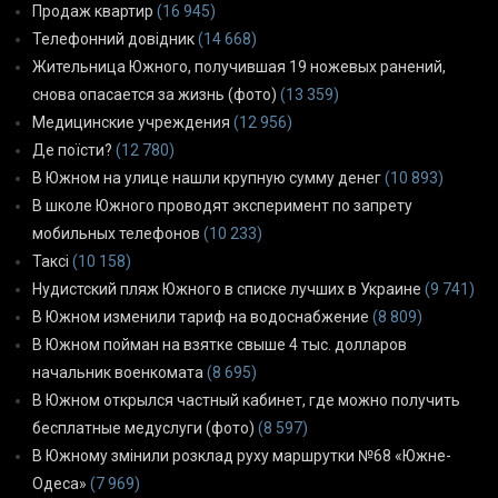
Продаж квартир
(16 945)
Телефонний довідник
(14 668)
Жительница Южного, получившая 19 ножевых ранений,
снова опасается за жизнь (фото)
(13 359)
Медицинские учреждения
(12 956)
Де поїсти?
(12 780)
В Южном на улице нашли крупную сумму денег
(10 893)
В школе Южного проводят эксперимент по запрету
мобильных телефонов
(10 233)
Таксі
(10 158)
Нудистский пляж Южного в списке лучших в Украине
(9 741)
В Южном изменили тариф на водоснабжение
(8 809)
В Южном пойман на взятке свыше 4 тыс. долларов
начальник военкомата
(8 695)
В Южном открылся частный кабинет, где можно получить
бесплатные медуслуги (фото)
(8 597)
В Южному змінили розклад руху маршрутки №68 «Южне-
Одеса»
(7 969)