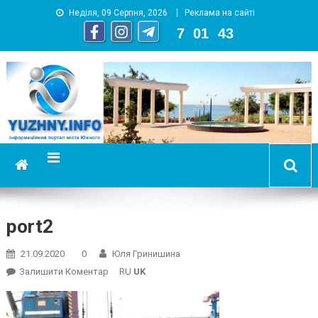
Неділя, 09 Серпня, 2026
Реклама на сайті
7
:
01
:
44
YUZHNY.INFO
информационный портал города Южный
port2
21.09.2020
0
Юля Гринишина
On
Залишити Коментар
RU
UK
Port2