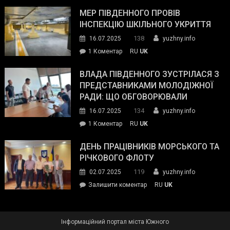
Інспектор
антикорупційних
ДСНС
МЕР ПІВДЕННОГО ПРОВІВ
органів:
власноруч
ІНСПЕКЦІЮ ШКІЛЬНОГО УКРИТТЯ
«Наш
ліквідував
спільний
138
16.07.2025
yuzhny.info
пожежу
ворог
до
1 Коментар
RU
UK
у
—
Мер
Південному
російські
Південного
ВЛАДА ПІВДЕННОГО ЗУСТРІЛАСЯ З
окупанти.
провів
ПРЕДСТАВНИКАМИ МОЛОДІЖНОЇ
Маємо
інспекцію
РАДИ: ЩО ОБГОВОРЮВАЛИ
діяти
шкільного
134
16.07.2025
yuzhny.info
як
укриття
команда
до
1 Коментар
RU
UK
України»
Влада
Південного
ДЕНЬ ПРАЦІВНИКІВ МОРСЬКОГО ТА
зустрілася
РІЧКОВОГО ФЛОТУ
з
119
02.07.2025
yuzhny.info
представниками
on
Залишити коментар
RU
UK
молодіжної
День
ради:
працівників
що
морського
обговорювали
Інформаційний портал міста Южного
та