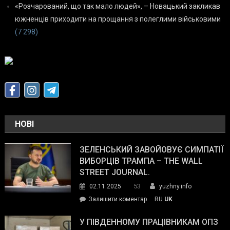
«Розчарований, що так мало людей», – Новацький закликав
южненців приходити на прощання з полеглими військовими
(7 298)
НОВІ
ЗЕЛЕНСЬКИЙ ЗАВОЙОВУЄ СИМПАТІЇ
ВИБОРЦІВ ТРАМПА – THE WALL
STREET JOURNAL.
53
02.11.2025
yuzhny.info
on
Залишити коментар
RU
UK
Зеленський
завойовує
У ПІВДЕННОМУ ПРАЦІВНИКАМ ОПЗ