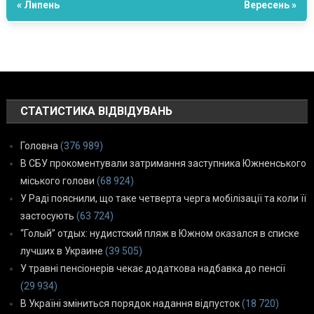
« Липень
Вересень »
СТАТИСТИКА ВІДВІДУВАНЬ
Головна
(376 989)
В СБУ прокоментували затримання заступника Южненського
міського голови
(68 924)
У Раді пояснили, що таке четверта черга мобілізації та коли її
застосують
(63 724)
“Голый” отдых: нудистский пляж в Южном оказался в списке
лучших в Украине
(39 505)
У травні пенсіонерів чекає додаткова надбавка до пенсії
(29 934)
В Україні зміниться порядок надання відпусток
(18 720)