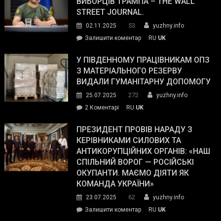
ВИБОРЦІВ ТРАМПА – THE WALL
STREET JOURNAL.
53
02.11.2025
yuzhny.info
on
Залишити коментар
RU
UK
Зеленський
завойовує
У ПІВДЕННОМУ ПРАЦІВНИКАМ ОПЗ
симпатії
З МАТЕРІАЛЬНОГО РЕЗЕРВУ
виборців
ВИДАЛИ ГУМАНІТАРНУ ДОПОМОГУ
Трампа
272
25.07.2025
yuzhny.info
–
до
2 Коментарі
RU
UK
The
У
Wall
Південному
ПРЕЗИДЕНТ ПРОВІВ НАРАДУ З
Street
працівникам
КЕРІВНИКАМИ СИЛОВИХ ТА
Journal.
ОПЗ
АНТИКОРУПЦІЙНИХ ОРГАНІВ: «НАШ
з
СПІЛЬНИЙ ВОРОГ — РОСІЙСЬКІ
матеріального
ОКУПАНТИ. МАЄМО ДІЯТИ ЯК
резерву
КОМАНДА УКРАЇНИ»
видали
62
23.07.2025
yuzhny.info
гуманітарну
on
Залишити коментар
RU
UK
допомогу
Президент