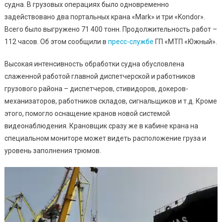
Выгрузки
судна. В грузовых операциях было одновременно
Угля
задействовано два портальных крана «Mark» и три «Kondor».
(видео)
Всего было выгружено 71 400 тонн. Продолжительность работ –
112 часов. Об этом сообщили в
пресс-службе
ГП «МТП «Южный».
Высокая интенсивность обработки судна обусловлена ​​
слаженной работой главной диспетчерской и работников
грузового района – диспетчеров, стивидоров, докеров-
механизаторов, работников складов, сигнальщиков и т.д. Кроме
этого, помогло оснащение кранов новой системой
видеонаблюдения. Крановщик сразу же в кабине крана на
специальном мониторе может видеть расположение груза и
уровень заполнения трюмов.