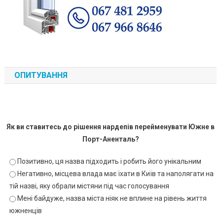
ОПИТУВАННЯ
Як ви ставитесь до рішення нардепів перейменувати Южне в
Порт-Аненталь?
Позитивно, ця назва підходить і робить його унікальним
Негативно, місцева влада має їхати в Київ та наполягати на
тій назві, яку обрали містяни під час голосування
Мені байдуже, назва міста ніяк не вплине на рівень життя
южненців