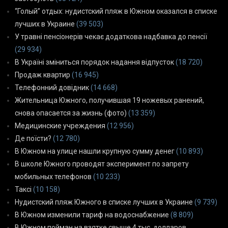
“Голый” отдых: нудистский пляж в Южном оказался в списке
лучших в Украине
(39 503)
У травні пенсіонерів чекає додаткова надбавка до пенсії
(29 934)
В Україні зміниться порядок надання відпусток
(18 720)
Продаж квартир
(16 945)
Телефонний довідник
(14 668)
Жительница Южного, получившая 19 ножевых ранений,
снова опасается за жизнь (фото)
(13 359)
Медицинские учреждения
(12 956)
Де поїсти?
(12 780)
В Южном на улице нашли крупную сумму денег
(10 893)
В школе Южного проводят эксперимент по запрету
мобильных телефонов
(10 233)
Таксі
(10 158)
Нудистский пляж Южного в списке лучших в Украине
(9 739)
В Южном изменили тариф на водоснабжение
(8 809)
В Южном пойман на взятке свыше 4 тыс. долларов