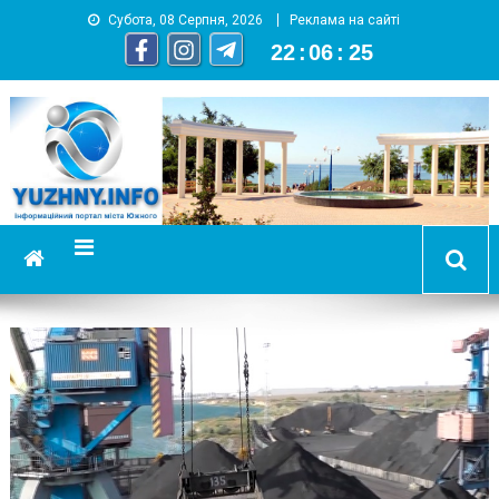
Субота, 08 Серпня, 2026
Реклама на сайті
22
:
06
:
26
YUZHNY.INFO
информационный портал города Южный