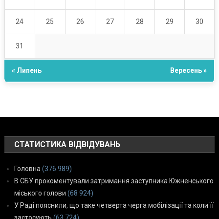
24
25
26
27
28
29
30
31
« Липень
Вересень »
СТАТИСТИКА ВІДВІДУВАНЬ
Головна
(376 989)
В СБУ прокоментували затримання заступника Южненського
міського голови
(68 924)
У Раді пояснили, що таке четверта черга мобілізації та коли її
застосують
(63 724)