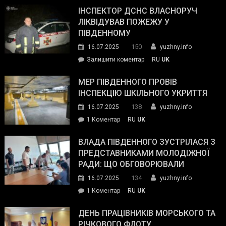
провів
ІНСПЕКТОР ДСНС ВЛАСНОРУЧ
нараду
ЛІКВІДУВАВ ПОЖЕЖУ У
з
ПІВДЕННОМУ
керівниками
150
16.07.2025
yuzhny.info
силових
on
Залишити коментар
RU
UK
та
Інспектор
антикорупційних
ДСНС
МЕР ПІВДЕННОГО ПРОВІВ
органів:
власноруч
ІНСПЕКЦІЮ ШКІЛЬНОГО УКРИТТЯ
«Наш
ліквідував
спільний
138
16.07.2025
yuzhny.info
пожежу
ворог
до
1 Коментар
RU
UK
у
—
Мер
Південному
російські
Південного
ВЛАДА ПІВДЕННОГО ЗУСТРІЛАСЯ З
окупанти.
провів
ПРЕДСТАВНИКАМИ МОЛОДІЖНОЇ
Маємо
інспекцію
РАДИ: ЩО ОБГОВОРЮВАЛИ
діяти
шкільного
134
16.07.2025
yuzhny.info
як
укриття
команда
до
1 Коментар
RU
UK
України»
Влада
Південного
ДЕНЬ ПРАЦІВНИКІВ МОРСЬКОГО ТА
зустрілася
РІЧКОВОГО ФЛОТУ