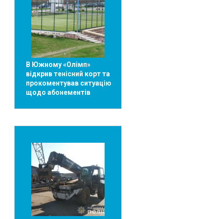
В Южному «Олімп»
відкрив тенісний корт та
прокоментував ситуацію
щодо абонементів