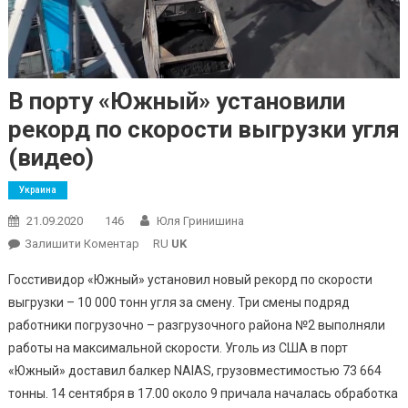
В порту «Южный» установили
рекорд по скорости выгрузки угля
(видео)
Украина
21.09.2020
146
Юля Гринишина
On
Залишити Коментар
RU
UK
В
Госстивидор «Южный» установил новый рекорд по скорости
Порту
выгрузки – 10 000 тонн угля за смену. Три смены подряд
«Южный»
работники погрузочно – разгрузочного района №2 выполняли
Установили
работы на максимальной скорости. Уголь из США в порт
Рекорд
По
«Южный» доставил балкер NAIAS, грузовместимостью 73 664
Скорости
тонны. 14 сентября в 17.00 около 9 причала началась обработка