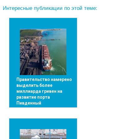
Интересные публикации по этой теме:
Правительство намерено
выделить более
миллиарда гривен на
развитие порта
Пивденный