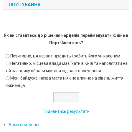
ОПИТУВАННЯ
Як ви ставитесь до рішення нардепів перейменувати Южне в
Порт-Аненталь?
Позитивно, ця назва підходить і робить його унікальним
Негативно, місцева влада має їхати в Київ та наполягати на
тій назві, яку обрали містяни під час голосування
Мені байдуже, назва міста ніяк не вплине на рівень життя
южненців
Подивитись результати
Архів опитувань