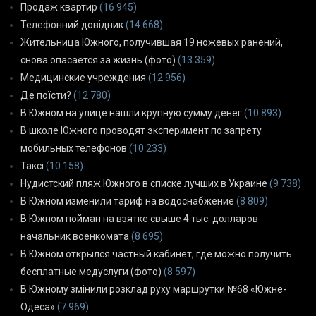
Продаж квартир
(16 945)
Телефонний довідник
(14 668)
Жительница Южного, получившая 19 ножевых ранений,
снова опасается за жизнь (фото)
(13 359)
Медицинские учреждения
(12 956)
Де поїсти?
(12 780)
В Южном на улице нашли крупную сумму денег
(10 893)
В школе Южного проводят эксперимент по запрету
мобильных телефонов
(10 233)
Таксі
(10 158)
Нудистский пляж Южного в списке лучших в Украине
(9 738)
В Южном изменили тариф на водоснабжение
(8 809)
В Южном пойман на взятке свыше 4 тыс. долларов
начальник военкомата
(8 695)
В Южном открылся частный кабинет, где можно получить
бесплатные медуслуги (фото)
(8 597)
В Южному змінили розклад руху маршрутки №68 «Южне-
Одеса»
(7 969)