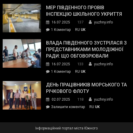
Інспектор
антикорупційних
ДСНС
МЕР ПІВДЕННОГО ПРОВІВ
органів:
власноруч
ІНСПЕКЦІЮ ШКІЛЬНОГО УКРИТТЯ
«Наш
ліквідував
спільний
137
16.07.2025
yuzhny.info
пожежу
ворог
до
1 Коментар
RU
UK
у
—
Мер
Південному
російські
Південного
ВЛАДА ПІВДЕННОГО ЗУСТРІЛАСЯ З
окупанти.
провів
ПРЕДСТАВНИКАМИ МОЛОДІЖНОЇ
Маємо
інспекцію
РАДИ: ЩО ОБГОВОРЮВАЛИ
діяти
шкільного
133
16.07.2025
yuzhny.info
як
укриття
команда
до
1 Коментар
RU
UK
України»
Влада
Південного
ДЕНЬ ПРАЦІВНИКІВ МОРСЬКОГО ТА
зустрілася
РІЧКОВОГО ФЛОТУ
з
118
02.07.2025
yuzhny.info
представниками
on
Залишити коментар
RU
UK
молодіжної
День
ради:
працівників
що
морського
обговорювали
Інформаційний портал міста Южного
та