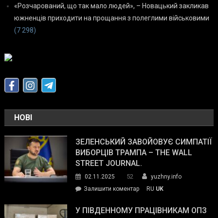
«Розчарований, що так мало людей», – Новацький закликав
южненців приходити на прощання з полеглими військовими
(7 298)
НОВІ
ЗЕЛЕНСЬКИЙ ЗАВОЙОВУЄ СИМПАТІЇ
ВИБОРЦІВ ТРАМПА – THE WALL
STREET JOURNAL.
52
02.11.2025
yuzhny.info
on
Залишити коментар
RU
UK
Зеленський
завойовує
У ПІВДЕННОМУ ПРАЦІВНИКАМ ОПЗ