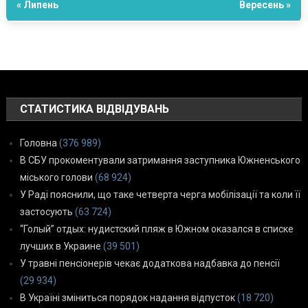
« Липень
Вересень »
СТАТИСТИКА ВІДВІДУВАНЬ
Головна
(376 989)
В СБУ прокоментували затримання заступника Южненського
міського голови
(68 924)
У Раді пояснили, що таке четверта черга мобілізації та коли її
застосують
(63 724)
“Голый” отдых: нудистский пляж в Южном оказался в списке
лучших в Украине
(39 501)
У травні пенсіонерів чекає додаткова надбавка до пенсії
(29 934)
В Україні зміниться порядок надання відпусток
(18 720)