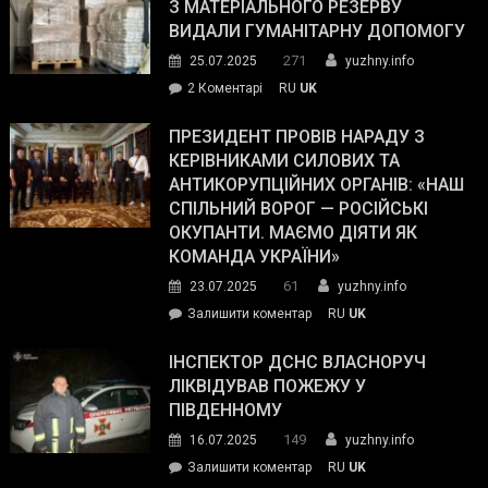
симпатії
З МАТЕРІАЛЬНОГО РЕЗЕРВУ
виборців
ВИДАЛИ ГУМАНІТАРНУ ДОПОМОГУ
Трампа
271
25.07.2025
yuzhny.info
–
до
2 Коментарі
RU
UK
The
У
Wall
Південному
ПРЕЗИДЕНТ ПРОВІВ НАРАДУ З
Street
працівникам
КЕРІВНИКАМИ СИЛОВИХ ТА
Journal.
ОПЗ
АНТИКОРУПЦІЙНИХ ОРГАНІВ: «НАШ
з
СПІЛЬНИЙ ВОРОГ — РОСІЙСЬКІ
матеріального
ОКУПАНТИ. МАЄМО ДІЯТИ ЯК
резерву
КОМАНДА УКРАЇНИ»
видали
61
23.07.2025
yuzhny.info
гуманітарну
on
Залишити коментар
RU
UK
допомогу
Президент
провів
ІНСПЕКТОР ДСНС ВЛАСНОРУЧ
нараду
ЛІКВІДУВАВ ПОЖЕЖУ У
з
ПІВДЕННОМУ
керівниками
149
16.07.2025
yuzhny.info
силових
on
Залишити коментар
RU
UK
та