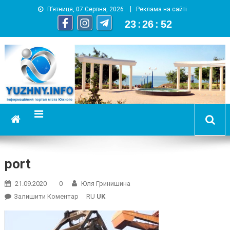
П’ятниця, 07 Серпня, 2026
Реклама на сайті
23
:
26
:
53
YUZHNY.INFO
информационный портал города Южный
port
21.09.2020
0
Юля Гринишина
On
Залишити Коментар
RU
UK
Port