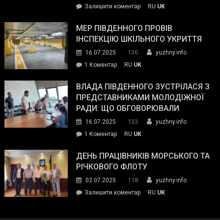
on
Залишити коментар
RU
UK
та
Інспектор
антикорупційних
ДСНС
МЕР ПІВДЕННОГО ПРОВІВ
органів:
власноруч
ІНСПЕКЦІЮ ШКІЛЬНОГО УКРИТТЯ
«Наш
ліквідував
спільний
136
16.07.2025
yuzhny.info
пожежу
ворог
до
1 Коментар
RU
UK
у
—
Мер
Південному
російські
Південного
ВЛАДА ПІВДЕННОГО ЗУСТРІЛАСЯ З
окупанти.
провів
ПРЕДСТАВНИКАМИ МОЛОДІЖНОЇ
Маємо
інспекцію
РАДИ: ЩО ОБГОВОРЮВАЛИ
діяти
шкільного
133
16.07.2025
yuzhny.info
як
укриття
команда
до
1 Коментар
RU
UK
України»
Влада
Південного
ДЕНЬ ПРАЦІВНИКІВ МОРСЬКОГО ТА
зустрілася
РІЧКОВОГО ФЛОТУ
з
118
02.07.2025
yuzhny.info
представниками
on
Залишити коментар
RU
UK
молодіжної
День
ради:
працівників
що