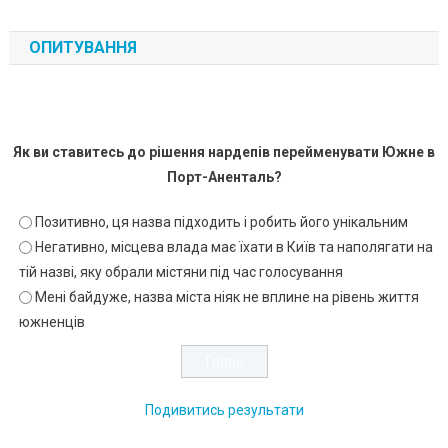
ОПИТУВАННЯ
Як ви ставитесь до рішення нардепів перейменувати Южне в
Порт-Аненталь?
Позитивно, ця назва підходить і робить його унікальним
Негативно, місцева влада має їхати в Київ та наполягати на
тій назві, яку обрали містяни під час голосування
Мені байдуже, назва міста ніяк не вплине на рівень життя
южненців
Подивитись результати