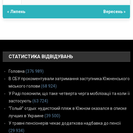
« Липень
Вересень »
СТАТИСТИКА ВІДВІДУВАНЬ
Головна
(376 989)
В СБУ прокоментували затримання заступника Южненського
міського голови
(68 924)
У Раді пояснили, що таке четверта черга мобілізації та коли її
застосують
(63 724)
“Голый” отдых: нудистский пляж в Южном оказался в списке
лучших в Украине
(39 500)
У травні пенсіонерів чекає додаткова надбавка до пенсії
(29 934)