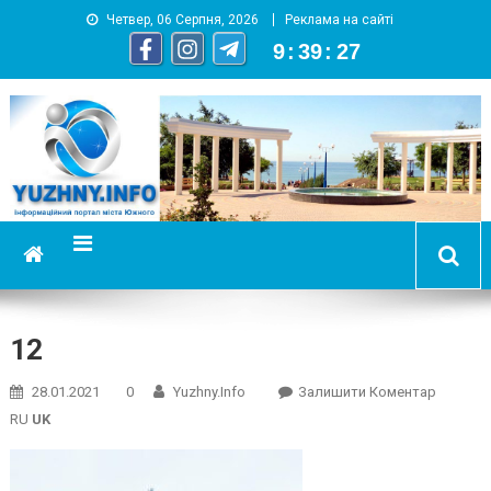
Четвер, 06 Серпня, 2026
Реклама на сайті
9
:
39
:
27
YUZHNY.INFO
информационный портал города Южный
12
On
28.01.2021
0
Yuzhny.info
Залишити Коментар
12
RU
UK