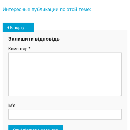
Интересные публикации по этой теме:
Навігація
В порту «Южный» борются с последствиями непогоды и продолжают обработку грузов
записів
Залишити відповідь
Коментар
*
Ім'я