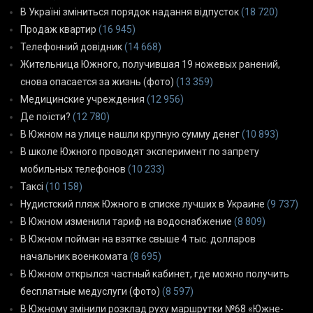
В Україні зміниться порядок надання відпусток
(18 720)
Продаж квартир
(16 945)
Телефонний довідник
(14 668)
Жительница Южного, получившая 19 ножевых ранений,
снова опасается за жизнь (фото)
(13 359)
Медицинские учреждения
(12 956)
Де поїсти?
(12 780)
В Южном на улице нашли крупную сумму денег
(10 893)
В школе Южного проводят эксперимент по запрету
мобильных телефонов
(10 233)
Таксі
(10 158)
Нудистский пляж Южного в списке лучших в Украине
(9 737)
В Южном изменили тариф на водоснабжение
(8 809)
В Южном пойман на взятке свыше 4 тыс. долларов
начальник военкомата
(8 695)
В Южном открылся частный кабинет, где можно получить
бесплатные медуслуги (фото)
(8 597)
В Южному змінили розклад руху маршрутки №68 «Южне-