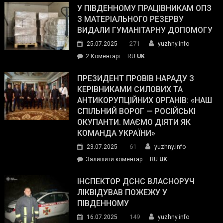
завойовує
У ПІВДЕННОМУ ПРАЦІВНИКАМ ОПЗ
симпатії
З МАТЕРІАЛЬНОГО РЕЗЕРВУ
виборців
ВИДАЛИ ГУМАНІТАРНУ ДОПОМОГУ
Трампа
271
25.07.2025
yuzhny.info
–
до
2 Коментарі
RU
UK
The
У
Wall
Південному
ПРЕЗИДЕНТ ПРОВІВ НАРАДУ З
Street
працівникам
КЕРІВНИКАМИ СИЛОВИХ ТА
Journal.
ОПЗ
АНТИКОРУПЦІЙНИХ ОРГАНІВ: «НАШ
з
СПІЛЬНИЙ ВОРОГ — РОСІЙСЬКІ
матеріального
ОКУПАНТИ. МАЄМО ДІЯТИ ЯК
резерву
КОМАНДА УКРАЇНИ»
видали
61
23.07.2025
yuzhny.info
гуманітарну
on
Залишити коментар
RU
UK
допомогу
Президент
провів
ІНСПЕКТОР ДСНС ВЛАСНОРУЧ
нараду
ЛІКВІДУВАВ ПОЖЕЖУ У
з
ПІВДЕННОМУ
керівниками
149
16.07.2025
yuzhny.info
силових