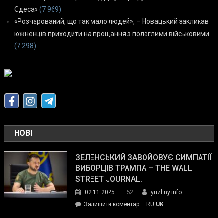
Одеса»
(7 969)
«Розчарований, що так мало людей», – Новацький закликав
южненців приходити на прощання з полеглими військовими
(7 298)
НОВІ
ЗЕЛЕНСЬКИЙ ЗАВОЙОВУЄ СИМПАТІЇ
ВИБОРЦІВ ТРАМПА – THE WALL
STREET JOURNAL.
52
02.11.2025
yuzhny.info
on
Залишити коментар
RU
UK
Зеленський