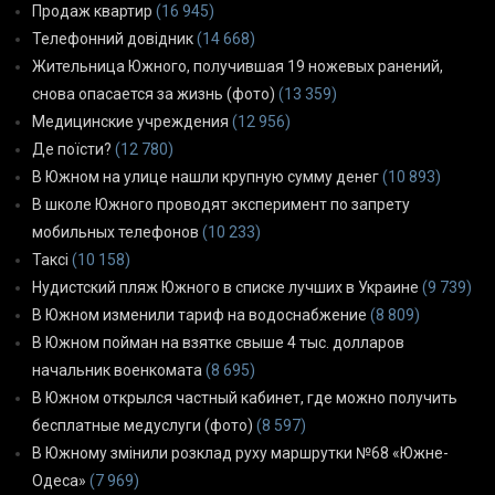
Продаж квартир
(16 945)
Телефонний довідник
(14 668)
Жительница Южного, получившая 19 ножевых ранений,
снова опасается за жизнь (фото)
(13 359)
Медицинские учреждения
(12 956)
Де поїсти?
(12 780)
В Южном на улице нашли крупную сумму денег
(10 893)
В школе Южного проводят эксперимент по запрету
мобильных телефонов
(10 233)
Таксі
(10 158)
Нудистский пляж Южного в списке лучших в Украине
(9 739)
В Южном изменили тариф на водоснабжение
(8 809)
В Южном пойман на взятке свыше 4 тыс. долларов
начальник военкомата
(8 695)
В Южном открылся частный кабинет, где можно получить
бесплатные медуслуги (фото)
(8 597)
В Южному змінили розклад руху маршрутки №68 «Южне-
Одеса»
(7 969)