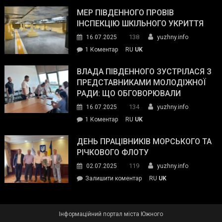
Інспектор
антикорупційних
ДСНС
МЕР ПІВДЕННОГО ПРОВІВ
органів:
власноруч
ІНСПЕКЦІЮ ШКІЛЬНОГО УКРИТТЯ
«Наш
ліквідував
спільний
138
16.07.2025
yuzhny.info
пожежу
ворог
до
1 Коментар
RU
UK
у
—
Мер
Південному
російські
Південного
ВЛАДА ПІВДЕННОГО ЗУСТРІЛАСЯ З
окупанти.
провів
ПРЕДСТАВНИКАМИ МОЛОДІЖНОЇ
Маємо
інспекцію
РАДИ: ЩО ОБГОВОРЮВАЛИ
діяти
шкільного
134
16.07.2025
yuzhny.info
як
укриття
команда
до
1 Коментар
RU
UK
України»
Влада
Південного
ДЕНЬ ПРАЦІВНИКІВ МОРСЬКОГО ТА
зустрілася
РІЧКОВОГО ФЛОТУ
з
119
02.07.2025
yuzhny.info
представниками
on
Залишити коментар
RU
UK
молодіжної
День
ради:
працівників
що
морського
обговорювали
Інформаційний портал міста Южного
та