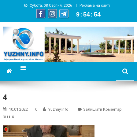
Субота, 08 Серпня, 2026
Реклама на сайті
9
:
54
:
54
YUZHNY.INFO
информационный портал города Южный
4
On
10.01.2022
0
Yuzhny.info
Залишити Коментар
4
RU
UK