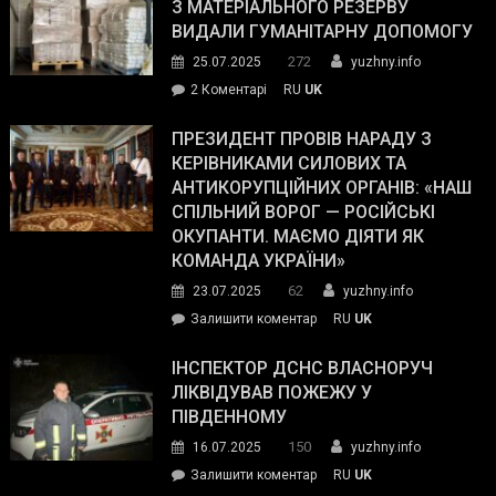
симпатії
З МАТЕРІАЛЬНОГО РЕЗЕРВУ
виборців
ВИДАЛИ ГУМАНІТАРНУ ДОПОМОГУ
Трампа
272
25.07.2025
yuzhny.info
–
до
2 Коментарі
RU
UK
The
У
Wall
Південному
ПРЕЗИДЕНТ ПРОВІВ НАРАДУ З
Street
працівникам
КЕРІВНИКАМИ СИЛОВИХ ТА
Journal.
ОПЗ
АНТИКОРУПЦІЙНИХ ОРГАНІВ: «НАШ
з
СПІЛЬНИЙ ВОРОГ — РОСІЙСЬКІ
матеріального
ОКУПАНТИ. МАЄМО ДІЯТИ ЯК
резерву
КОМАНДА УКРАЇНИ»
видали
62
23.07.2025
yuzhny.info
гуманітарну
on
Залишити коментар
RU
UK
допомогу
Президент
провів
ІНСПЕКТОР ДСНС ВЛАСНОРУЧ
нараду
ЛІКВІДУВАВ ПОЖЕЖУ У
з
ПІВДЕННОМУ
керівниками
150
16.07.2025
yuzhny.info
силових
on
Залишити коментар
RU
UK
та