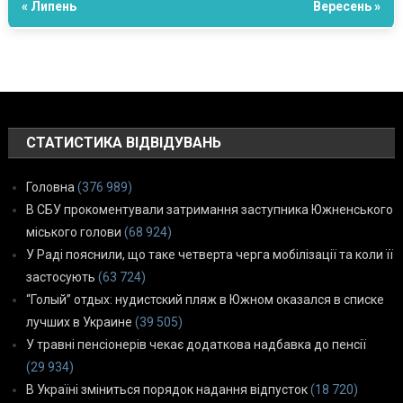
« Липень
Вересень »
СТАТИСТИКА ВІДВІДУВАНЬ
Головна
(376 989)
В СБУ прокоментували затримання заступника Южненського
міського голови
(68 924)
У Раді пояснили, що таке четверта черга мобілізації та коли її
застосують
(63 724)
“Голый” отдых: нудистский пляж в Южном оказался в списке
лучших в Украине
(39 505)
У травні пенсіонерів чекає додаткова надбавка до пенсії
(29 934)
В Україні зміниться порядок надання відпусток
(18 720)