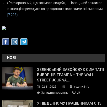
«Розчарований, що так мало людей», – Новацький закликав
южненців приходити на прощання з полеглими військовими
(7 298)
НОВІ
ЗЕЛЕНСЬКИЙ ЗАВОЙОВУЄ СИМПАТІЇ
ВИБОРЦІВ ТРАМПА – THE WALL
STREET JOURNAL.
53
02.11.2025
yuzhny.info
on
Залишити коментар
RU
UK
Зеленський
завойовує
У ПІВДЕННОМУ ПРАЦІВНИКАМ ОПЗ