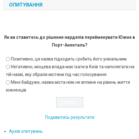
ОПИТУВАННЯ
Як ви ставитесь до рішення нардепів перейменувати Южне в
Порт-Аненталь?
Позитивно, ця назва підходить і робить його унікальним
Негативно, місцева влада має їхати в Київ та наполягати на
тій назві, яку обрали містяни під час голосування
Мені байдуже, назва міста ніяк не вплине на рівень життя
южненців
Подивитись результати
Архів опитувань