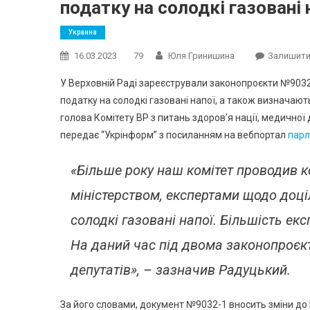
податку на солодкі газовані 
Украина
16.03.2023
79
Юля Гринишина
Залишити
У Верховній Раді зареєстрували законопроєкти №903
податку на солодкі газовані напої, а також визначаю
голова Комітету ВР з питань здоров’я нації, медичн
передає “Укрінформ” з посиланням на вебпортал
парл
«Більше року наш комітет проводив к
міністерством, експертами щодо доці
солодкі газовані напої. Більшість екс
На даний час під двома законопроєк
депутатів», – зазначив Радуцький.
За його словами, документ №9032-1 вносить зміни до