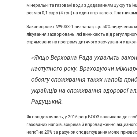
мінеральні та газовані води з додаванням цукру та і
розмірі 0,1 євро (4 грн) на один літр напою. Платника
Законопроєкт №9033-1 визначає, що 50% виручених к
лікування захворювань, які виникають від регулярног
спрямовано на програму дитячого харчування у школах
«Якщо Верховна Рада ухвалить законо
наступного року. Враховуючи міжнар
обсягу споживання таких напоїв прибл
українців на споживання здорової ал
Радуцький.
Як повідомлялось, у 2016 році ВООЗ закликала до г
газованих напоїв, зокрема й впровадження акцизного п
напої на 20% за рахунок оподаткування може призвес