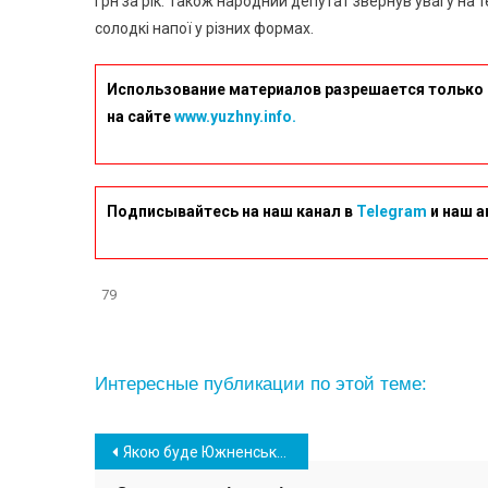
грн за рік. Також народний депутат звернув увагу на 
солодкі напої у різних формах.
Использование материалов разрешается только 
на сайте
www.yuzhny.info.
Подписывайтесь на наш канал в
Telegram
и наш а
79
Интересные публикации по этой теме:
Навігація
Якою буде Южненська ОТГ до 2030 року: розроблено три сценарії розвитку