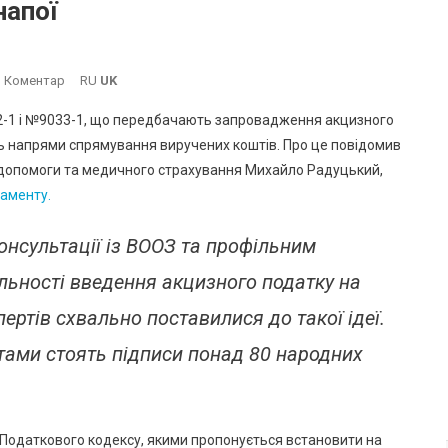
напої
On
 Коментар
RU
UK
У
2-1 і №9033-1, що передбачають запровадження акцизного
Раді
ть напрями спрямування виручених коштів. Про це повідомив
Зареєстрували
ої допомоги та медичного страхування Михайло Радуцький,
Проєкти
аменту.
Законів
Щодо
Акцизного
онсультації із ВООЗ та профільним
Податку
льності введення акцизного
податку на
На
Солодкі
пертів схвально поставилися до такої ідеї.
Газовані
тами стоять підписи понад 80 народних
Напої
 Податкового кодексу, якими пропонується встановити на