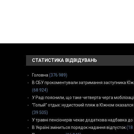
СТАТИСТИКА ВІДВІДУВАНЬ
Головна
(376 989)
В СБУ прокоментували затримання заступника Южн
(68 924)
У Раді пояснили, що таке четверта черга мобілізаці
“Голый” отдых: нудистский пляж в Южном оказался
(39 505)
У травні пенсіонерів чекає додаткова надбавка до 
В Україні зміниться порядок надання відпусток
(18