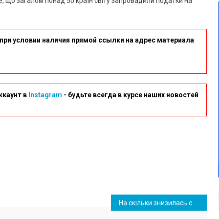
те, що загалом понад 50 країн світу запровадили податки на
при условии наличия прямой ссылки на адрес материала
ккаунт в
Instagram
- будьте всегда в курсе наших новостей
На скільки знизилась середня зарплата в Южному за 2022-й та який прогноз на цей рік