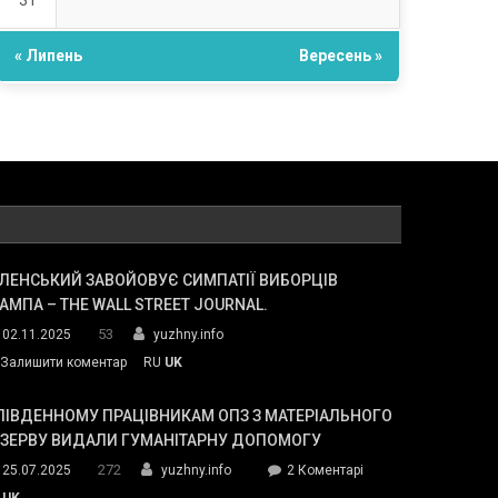
31
« Липень
Вересень »
ЛЕНСЬКИЙ ЗАВОЙОВУЄ СИМПАТІЇ ВИБОРЦІВ
АМПА – THE WALL STREET JOURNAL.
53
02.11.2025
yuzhny.info
on
Залишити коментар
RU
UK
Зеленський
завойовує
ПІВДЕННОМУ ПРАЦІВНИКАМ ОПЗ З МАТЕРІАЛЬНОГО
симпатії
ЕЗЕРВУ ВИДАЛИ ГУМАНІТАРНУ ДОПОМОГУ
виборців
272
до
25.07.2025
yuzhny.info
2 Коментарі
Трампа
У