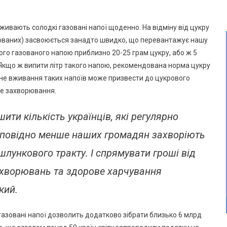
живають солодкі газовані напої щоденно. На відміну від цукру
азованих) засвоюється занадто швидко, що перевантажує нашу
кого газованого напою приблизно 20-25 грам цукру, або ж 5
 Якщо ж випити літр такого напою, рекомендована норма цукру
не вживання таких напоїв може призвести до цукрового
це захворювання.
ти кількість українців, які регулярно
ідповідно менше наших громадян захворіють
лункового тракту. І спрямувати гроші від
захворювань та здорове харчування
кий.
газовані напої дозволить додатково зібрати близько 6 млрд