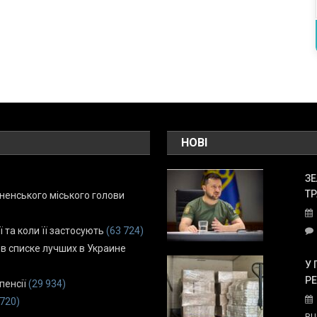
НОВІ
ЗЕ
ТР
енського міського голови
ї та коли її застосують
(63 724)
 в списке лучших в Украине
У 
Р
пенсії
(29 934)
 720)