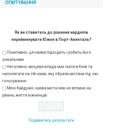
ОПИТУВАННЯ
Як ви ставитесь до рішення нардепів
перейменувати Южне в Порт-Аненталь?
Позитивно, ця назва підходить і робить його
унікальним
Негативно, місцева влада має їхати в Київ та
наполягати на тій назві, яку обрали містяни під час
голосування
Мені байдуже, назва міста ніяк не вплине на
рівень життя южненців
Подивитись результати