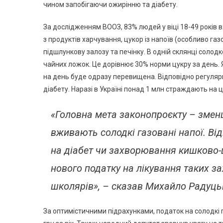
чином запобігаючи ожирінню та діабету.
За дослідженням ВООЗ, 83% людей у віці 18-49 років в
з продуктів харчування, цукор із напоїв (особливо г
підшлункову залозу та печінку. В одній склянці солод
чайних ложок. Це дорівнює 30% норми цукру за день.
на день буде одразу перевищена. Відповідно регуляр
діабету. Наразі в Україні понад 1 млн страждають на 
«Головна мета законопроєкту – зменши
вживають солодкі газовані напої. В
на діабет чи захворювання кишково-ш
нового податку на лікування таких 
школярів», – сказав Михайло Радуць
За оптимістичними підрахунками, податок на солодкі 