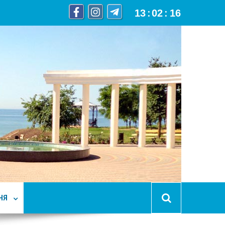
13
:
02
:
17
НЯ