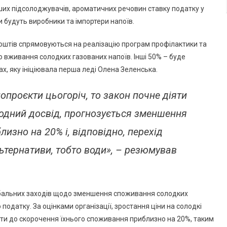
нших підсолоджувачів, ароматичних речовин ставку податку у
ми будуть виробники та імпортери напоїв.
оштів спрямовуються на реалізацію програм профілактики та
о вживання солодких газованих напоїв. Інші 50% – буде
, яку ініціювала перша леді Олена Зеленська.
проєкти цьогоріч, то закон почне діяти
одний досвід, прогнозується зменшення
изно на 20% і, відповідно, перехід
ьтернативи, тобто води», – резюмував
лобальних заходів щодо зменшення споживання солодких
одатку. За оцінками організації, зростання ціни на солодкі
ти до скорочення їхнього споживання приблизно на 20%, таким