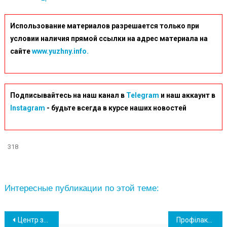
Использование материалов разрешается только при
условии наличия прямой ссылки на адрес материала на
сайте
www.yuzhny.info.
Подписывайтесь на наш канал в
Telegram
и наш аккаунт в
Instagram
- будьте всегда в курсе наших новостей
318
Интересные публикации по этой теме:
Навігація
Центр зайнятості в Южному оприлюднив гарячі вакансії: зарплати від 6 700 грн
Профілактичне відпрацювання «Нічне місто»: в Южному поліція провела рейд