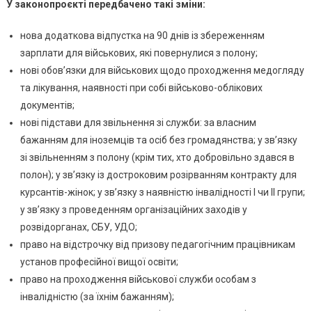
Військового
У законопроєкті передбачено такі зміни:
Обліку:
нова додаткова відпустка на 90 днів із збереженням
Що
Планують
зарплати для військових, які повернулися з полону;
Змінити
нові обов’язки для військових щодо проходження медогляду
та лікування, наявності при собі військово-облікових
документів;
нові підстави для звільнення зі служби: за власним
бажанням для іноземців та осіб без громадянства; у зв’язку
зі звільненням з полону (крім тих, хто добровільно здався в
полон); у зв’язку із достроковим розірванням контракту для
курсантів-жінок; у зв’язку з наявністю інвалідності І чи ІІ групи;
у зв’язку з проведенням організаційних заходів у
розвідорганах, СБУ, УДО;
право на відстрочку від призову педагогічним працівникам
установ професійної вищої освіти;
право на проходження військової служби особам з
інвалідністю (за їхнім бажанням);