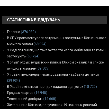
СТАТИСТИКА ВІДВІДУВАНЬ
Головна
(376 989)
В СБУ прокоментували затримання заступника Южненського
міського голови
(68 924)
У Раді пояснили, що таке четверта черга мобілізації та коли її
застосують
(63 724)
“Голый” отдых: нудистский пляж в Южном оказался в списке
лучших в Украине
(39 505)
У травні пенсіонерів чекає додаткова надбавка до пенсії
(29 934)
В Україні зміниться порядок надання відпусток
(18 720)
Продаж квартир
(16 945)
Телефонний довідник
(14 668)
Жительница Южного, получившая 19 ножевых ранений,