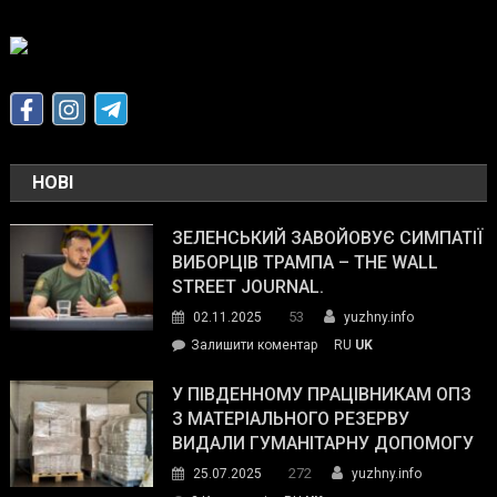
НОВІ
ЗЕЛЕНСЬКИЙ ЗАВОЙОВУЄ СИМПАТІЇ
ВИБОРЦІВ ТРАМПА – THE WALL
STREET JOURNAL.
53
02.11.2025
yuzhny.info
on
Залишити коментар
RU
UK
Зеленський
завойовує
У ПІВДЕННОМУ ПРАЦІВНИКАМ ОПЗ
симпатії
З МАТЕРІАЛЬНОГО РЕЗЕРВУ
виборців
ВИДАЛИ ГУМАНІТАРНУ ДОПОМОГУ
Трампа
272
25.07.2025
yuzhny.info
–