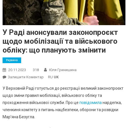
У Раді анонсували законопроєкт
щодо мобілізації та військового
обліку: що планують змінити
Украина
20.11.2023
318
Юля Гринишина
On
Залишити Коментар
RU
UK
У
У Верховній Раді готується до реєстрації великий законопроєкт
Раді
щодо зміни правил мобілізації, військового обліку та
Анонсували
проходження військової служби. Про це
повідомила
нардепка,
Законопроєкт
членкиня комітету з питань нацбезпеки, оборони та розвідки
Щодо
Мобілізації
Мар’яна Безугла.
Та