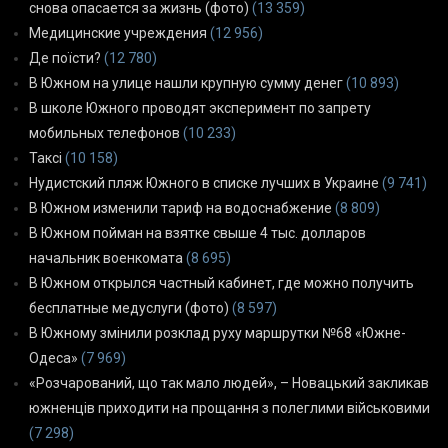
снова опасается за жизнь (фото)
(13 359)
Медицинские учреждения
(12 956)
Де поїсти?
(12 780)
В Южном на улице нашли крупную сумму денег
(10 893)
В школе Южного проводят эксперимент по запрету
мобильных телефонов
(10 233)
Таксі
(10 158)
Нудистский пляж Южного в списке лучших в Украине
(9 741)
В Южном изменили тариф на водоснабжение
(8 809)
В Южном пойман на взятке свыше 4 тыс. долларов
начальник военкомата
(8 695)
В Южном открылся частный кабинет, где можно получить
бесплатные медуслуги (фото)
(8 597)
В Южному змінили розклад руху маршрутки №68 «Южне-
Одеса»
(7 969)
«Розчарований, що так мало людей», – Новацький закликав
южненців приходити на прощання з полеглими військовими
(7 298)