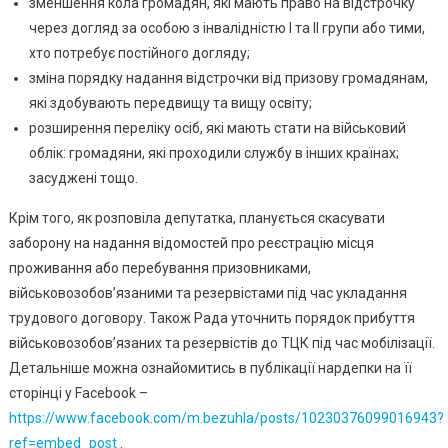
зменшення кола громадян, які мають право на відстрочку
через догляд за особою з інвалідністю І та ІІ групи або тими,
хто потребує постійного догляду;
зміна порядку надання відстрочки від призову громадянам,
які здобувають передвищу та вищу освіту;
розширення переліку осіб, які мають стати на військовий
облік: громадяни, які проходили службу в інших країнах;
засуджені тощо.
Крім того, як розповіла депутатка, планується скасувати
заборону на надання відомостей про реєстрацію місця
проживання або перебування призовниками,
військовозобов’язаними та резервістами під час укладання
трудового договору. Також Рада уточнить порядок прибуття
військовозобов’язаних та резервістів до ТЦК під час мобілізації.
Детальніше можна ознайомитись в публікації нардепки на її
сторінці у Facebook –
https://www.facebook.com/m.bezuhla/posts/10230376099016943?
ref=embed_post
.