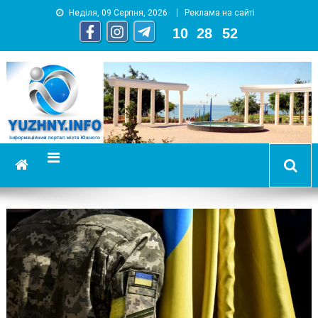
Неділя, 09 Серпня, 2026
Реклама на сайті
10
:
28
:
53
YUZHNY.INFO
информационный портал города Южный