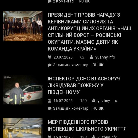
до
2 Коментарі
RU
UK
The
У
Wall
Південному
ПРЕЗИДЕНТ ПРОВІВ НАРАДУ З
Street
працівникам
КЕРІВНИКАМИ СИЛОВИХ ТА
Journal.
ОПЗ
АНТИКОРУПЦІЙНИХ ОРГАНІВ: «НАШ
з
СПІЛЬНИЙ ВОРОГ — РОСІЙСЬКІ
матеріального
ОКУПАНТИ. МАЄМО ДІЯТИ ЯК
резерву
КОМАНДА УКРАЇНИ»
видали
62
23.07.2025
yuzhny.info
гуманітарну
on
Залишити коментар
RU
UK
допомогу
Президент
провів
ІНСПЕКТОР ДСНС ВЛАСНОРУЧ
нараду
ЛІКВІДУВАВ ПОЖЕЖУ У
з
ПІВДЕННОМУ
керівниками
150
16.07.2025
yuzhny.info
силових
on
Залишити коментар
RU
UK
та
Інспектор
антикорупційних
ДСНС
МЕР ПІВДЕННОГО ПРОВІВ
органів:
власноруч
ІНСПЕКЦІЮ ШКІЛЬНОГО УКРИТТЯ
«Наш
ліквідував
спільний
138
16.07.2025
yuzhny.info