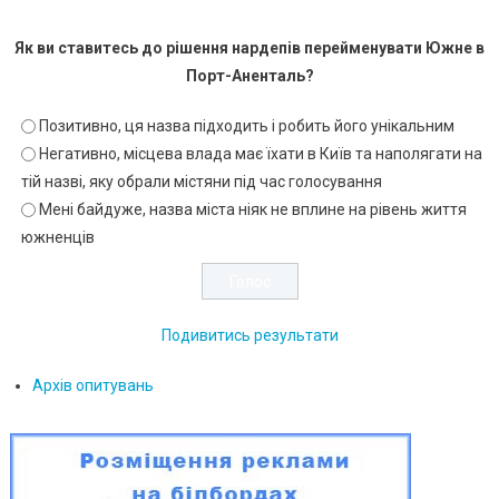
Як ви ставитесь до рішення нардепів перейменувати Южне в
Порт-Аненталь?
Позитивно, ця назва підходить і робить його унікальним
Негативно, місцева влада має їхати в Київ та наполягати на
тій назві, яку обрали містяни під час голосування
Мені байдуже, назва міста ніяк не вплине на рівень життя
южненців
Подивитись результати
Архів опитувань