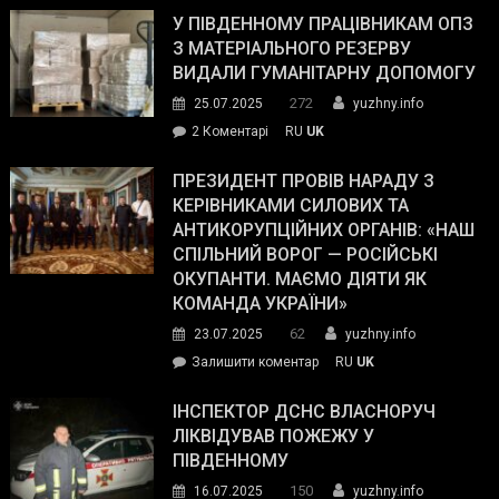
завойовує
У ПІВДЕННОМУ ПРАЦІВНИКАМ ОПЗ
симпатії
З МАТЕРІАЛЬНОГО РЕЗЕРВУ
виборців
ВИДАЛИ ГУМАНІТАРНУ ДОПОМОГУ
Трампа
272
25.07.2025
yuzhny.info
–
до
2 Коментарі
RU
UK
The
У
Wall
Південному
ПРЕЗИДЕНТ ПРОВІВ НАРАДУ З
Street
працівникам
КЕРІВНИКАМИ СИЛОВИХ ТА
Journal.
ОПЗ
АНТИКОРУПЦІЙНИХ ОРГАНІВ: «НАШ
з
СПІЛЬНИЙ ВОРОГ — РОСІЙСЬКІ
матеріального
ОКУПАНТИ. МАЄМО ДІЯТИ ЯК
резерву
КОМАНДА УКРАЇНИ»
видали
62
23.07.2025
yuzhny.info
гуманітарну
on
Залишити коментар
RU
UK
допомогу
Президент
провів
ІНСПЕКТОР ДСНС ВЛАСНОРУЧ
нараду
ЛІКВІДУВАВ ПОЖЕЖУ У
з
ПІВДЕННОМУ
керівниками
150
16.07.2025
yuzhny.info