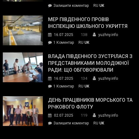
силових
on
Залишити коментар
RU
UK
та
Інспектор
антикорупційних
ДСНС
МЕР ПІВДЕННОГО ПРОВІВ
органів:
власноруч
ІНСПЕКЦІЮ ШКІЛЬНОГО УКРИТТЯ
«Наш
ліквідував
спільний
138
16.07.2025
yuzhny.info
пожежу
ворог
до
1 Коментар
RU
UK
у
—
Мер
Південному
російські
Південного
ВЛАДА ПІВДЕННОГО ЗУСТРІЛАСЯ З
окупанти.
провів
ПРЕДСТАВНИКАМИ МОЛОДІЖНОЇ
Маємо
інспекцію
РАДИ: ЩО ОБГОВОРЮВАЛИ
діяти
шкільного
134
16.07.2025
yuzhny.info
як
укриття
команда
до
1 Коментар
RU
UK
України»
Влада
Південного
ДЕНЬ ПРАЦІВНИКІВ МОРСЬКОГО ТА
зустрілася
РІЧКОВОГО ФЛОТУ
з
119
02.07.2025
yuzhny.info
представниками
on
Залишити коментар
RU
UK
молодіжної
День
ради:
працівників
що