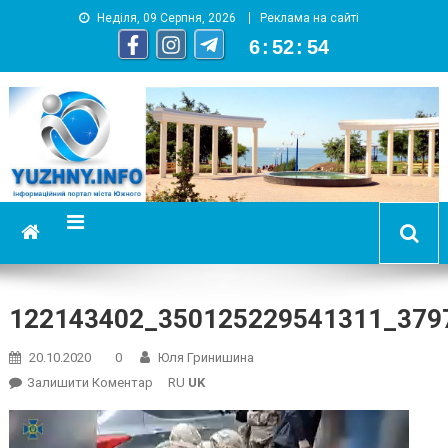
Неділя, 09 Серпня, 2026
Реклама на сайті
6
:
52
:
55
YUZHNY.INFO
информационный портал города Южный
122143402_350125229541311_379
20.10.2020
0
Юля Гринишина
On
Залишити Коментар
RU
UK
122143402_350125229541311_3797860686339585
Відеопрогравач