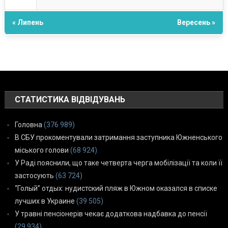
« Липень
Вересень »
СТАТИСТИКА ВІДВІДУВАНЬ
Головна
(376 989)
В СБУ прокоментували затримання заступника Южненського
міського голови
(68 924)
У Раді пояснили, що таке четверта черга мобілізації та коли її
застосують
(63 724)
“Голый” отдых: нудистский пляж в Южном оказался в списке
лучших в Украине
(39 505)
У травні пенсіонерів чекає додаткова надбавка до пенсії
(29 934)