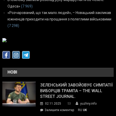
Одеса»
(7 969)
«Розчарований, що так мало людей», – Новацький закликав
южненців приходити на прощання з полеглими військовими
(7 298)
НОВІ
ЗЕЛЕНСЬКИЙ ЗАВОЙОВУЄ СИМПАТІЇ
ВИБОРЦІВ ТРАМПА – THE WALL
STREET JOURNAL.
53
02.11.2025
yuzhny.info
on
Залишити коментар
RU
UK
Зеленський