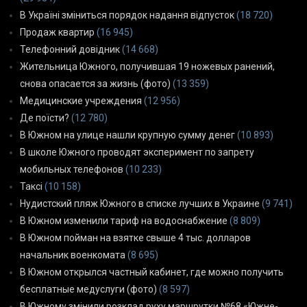
В Україні зміниться порядок надання відпусток
(18 720)
Продаж квартир
(16 945)
Телефонний довідник
(14 668)
Жительница Южного, получившая 19 ножевых ранений,
снова опасается за жизнь (фото)
(13 359)
Медицинские учреждения
(12 956)
Де поїсти?
(12 780)
В Южном на улице нашли крупную сумму денег
(10 893)
В школе Южного проводят эксперимент по запрету
мобильных телефонов
(10 233)
Таксі
(10 158)
Нудистский пляж Южного в списке лучших в Украине
(9 741)
В Южном изменили тариф на водоснабжение
(8 809)
В Южном пойман на взятке свыше 4 тыс. долларов
начальник военкомата
(8 695)
В Южном открылся частный кабинет, где можно получить
бесплатные медуслуги (фото)
(8 597)
В Южному змінили розклад руху маршрутки №68 «Южне-