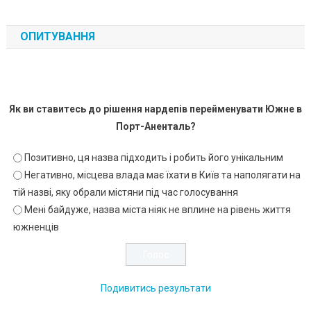
ОПИТУВАННЯ
Як ви ставитесь до рішення нардепів перейменувати Южне в
Порт-Аненталь?
Позитивно, ця назва підходить і робить його унікальним
Негативно, місцева влада має їхати в Київ та наполягати на
тій назві, яку обрали містяни під час голосування
Мені байдуже, назва міста ніяк не вплине на рівень життя
южненців
Подивитись результати