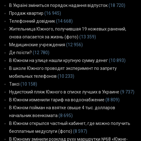
В Україні зміниться порядок надання відпусток
(18 720)
Продаж квартир
(16 945)
Телефонний довідник
(14 668)
Жительница Южного, получившая 19 ножевых ранений,
снова опасается за жизнь (фото)
(13 359)
Медицинские учреждения
(12 956)
Де поїсти?
(12 780)
В Южном на улице нашли крупную сумму денег
(10 893)
В школе Южного проводят эксперимент по запрету
мобильных телефонов
(10 233)
Таксі
(10 158)
Нудистский пляж Южного в списке лучших в Украине
(9 737)
В Южном изменили тариф на водоснабжение
(8 809)
В Южном пойман на взятке свыше 4 тыс. долларов
начальник военкомата
(8 695)
В Южном открылся частный кабинет, где можно получить
бесплатные медуслуги (фото)
(8 597)
В Южному змінили розклад руху маршрутки №68 «Южне-