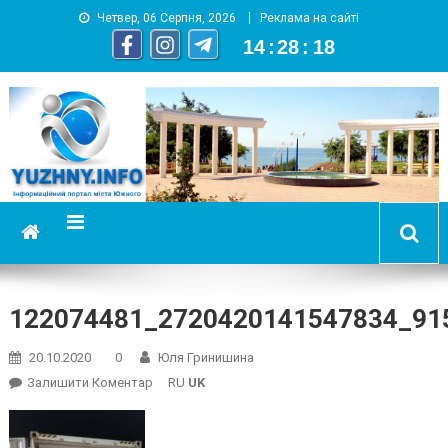
Четвер, 06 Серпня, 2026
Реклама на сайті
14
:
28
:
18
YUZHNY.INFO
информационный портал города Южный
122074481_2720420141547834_91
20.10.2020
0
Юля Гринишина
On
Залишити Коментар
RU
UK
122074481_2720420141547834_915996572124191