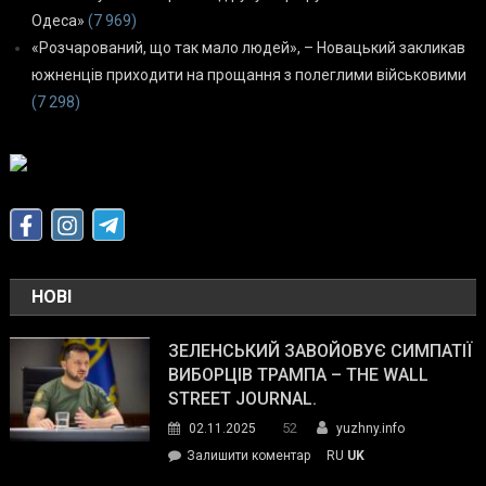
Одеса»
(7 969)
«Розчарований, що так мало людей», – Новацький закликав
южненців приходити на прощання з полеглими військовими
(7 298)
НОВІ
ЗЕЛЕНСЬКИЙ ЗАВОЙОВУЄ СИМПАТІЇ
ВИБОРЦІВ ТРАМПА – THE WALL
STREET JOURNAL.
52
02.11.2025
yuzhny.info
on
Залишити коментар
RU
UK
Зеленський