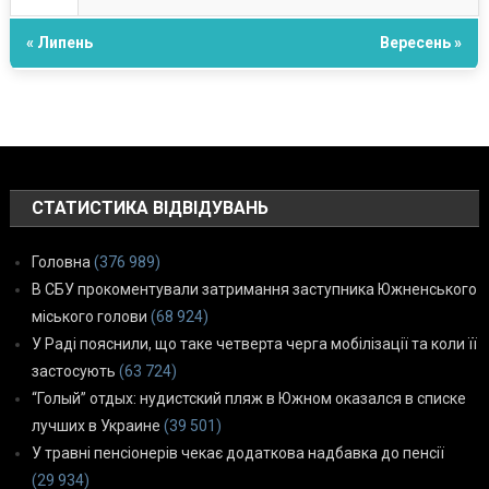
« Липень
Вересень »
СТАТИСТИКА ВІДВІДУВАНЬ
Головна
(376 989)
В СБУ прокоментували затримання заступника Южненського
міського голови
(68 924)
У Раді пояснили, що таке четверта черга мобілізації та коли її
застосують
(63 724)
“Голый” отдых: нудистский пляж в Южном оказался в списке
лучших в Украине
(39 501)
У травні пенсіонерів чекає додаткова надбавка до пенсії
(29 934)