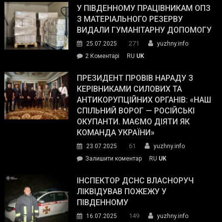
завойовує
У ПІВДЕННОМУ ПРАЦІВНИКАМ ОПЗ
симпатії
З МАТЕРІАЛЬНОГО РЕЗЕРВУ
виборців
ВИДАЛИ ГУМАНІТАРНУ ДОПОМОГУ
Трампа
271
25.07.2025
yuzhny.info
–
до
2 Коментарі
RU
UK
The
У
Wall
Південному
ПРЕЗИДЕНТ ПРОВІВ НАРАДУ З
Street
працівникам
КЕРІВНИКАМИ СИЛОВИХ ТА
Journal.
ОПЗ
АНТИКОРУПЦІЙНИХ ОРГАНІВ: «НАШ
з
СПІЛЬНИЙ ВОРОГ — РОСІЙСЬКІ
матеріального
ОКУПАНТИ. МАЄМО ДІЯТИ ЯК
резерву
КОМАНДА УКРАЇНИ»
видали
61
23.07.2025
yuzhny.info
гуманітарну
on
Залишити коментар
RU
UK
допомогу
Президент
провів
ІНСПЕКТОР ДСНС ВЛАСНОРУЧ
нараду
ЛІКВІДУВАВ ПОЖЕЖУ У
з
ПІВДЕННОМУ
керівниками
149
16.07.2025
yuzhny.info
силових