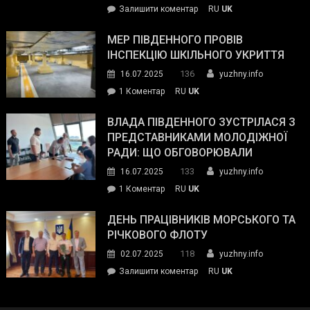
on
Залишити коментар
RU
UK
та
Інспектор
антикорупційних
ДСНС
МЕР ПІВДЕННОГО ПРОВІВ
органів:
власноруч
ІНСПЕКЦІЮ ШКІЛЬНОГО УКРИТТЯ
«Наш
ліквідував
спільний
136
16.07.2025
yuzhny.info
пожежу
ворог
до
1 Коментар
RU
UK
у
—
Мер
Південному
російські
Південного
ВЛАДА ПІВДЕННОГО ЗУСТРІЛАСЯ З
окупанти.
провів
ПРЕДСТАВНИКАМИ МОЛОДІЖНОЇ
Маємо
інспекцію
РАДИ: ЩО ОБГОВОРЮВАЛИ
діяти
шкільного
133
16.07.2025
yuzhny.info
як
укриття
команда
до
1 Коментар
RU
UK
України»
Влада
Південного
ДЕНЬ ПРАЦІВНИКІВ МОРСЬКОГО ТА
зустрілася
РІЧКОВОГО ФЛОТУ
з
118
02.07.2025
yuzhny.info
представниками
on
Залишити коментар
RU
UK
молодіжної
День
ради:
працівників
що