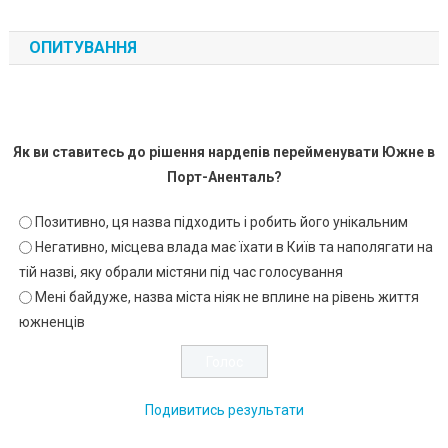
ОПИТУВАННЯ
Як ви ставитесь до рішення нардепів перейменувати Южне в
Порт-Аненталь?
Позитивно, ця назва підходить і робить його унікальним
Негативно, місцева влада має їхати в Київ та наполягати на
тій назві, яку обрали містяни під час голосування
Мені байдуже, назва міста ніяк не вплине на рівень життя
южненців
Подивитись результати