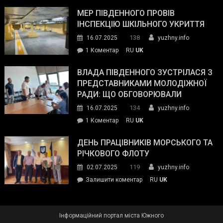
Інспектор
антикорупційних
ДСНС
МЕР ПІВДЕННОГО ПРОВІВ
органів:
власноруч
ІНСПЕКЦІЮ ШКІЛЬНОГО УКРИТТЯ
«Наш
ліквідував
спільний
138
16.07.2025
yuzhny.info
пожежу
ворог
до
1 Коментар
RU
UK
у
—
Мер
Південному
російські
Південного
ВЛАДА ПІВДЕННОГО ЗУСТРІЛАСЯ З
окупанти.
провів
ПРЕДСТАВНИКАМИ МОЛОДІЖНОЇ
Маємо
інспекцію
РАДИ: ЩО ОБГОВОРЮВАЛИ
діяти
шкільного
134
16.07.2025
yuzhny.info
як
укриття
команда
до
1 Коментар
RU
UK
України»
Влада
Південного
ДЕНЬ ПРАЦІВНИКІВ МОРСЬКОГО ТА
зустрілася
РІЧКОВОГО ФЛОТУ
з
119
02.07.2025
yuzhny.info
представниками
on
Залишити коментар
RU
UK
молодіжної
День
ради:
працівників
що
морського
обговорювали
Інформаційний портал міста Южного
та