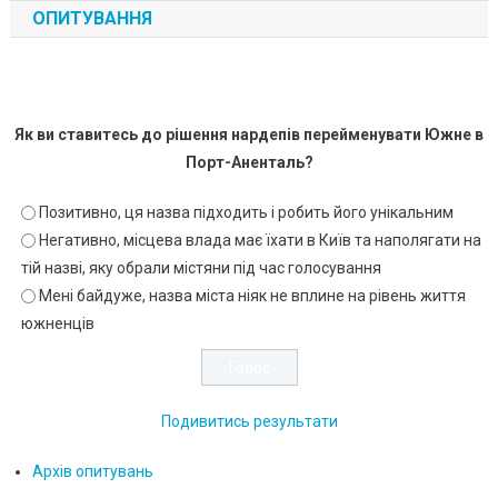
ОПИТУВАННЯ
Як ви ставитесь до рішення нардепів перейменувати Южне в
Порт-Аненталь?
Позитивно, ця назва підходить і робить його унікальним
Негативно, місцева влада має їхати в Київ та наполягати на
тій назві, яку обрали містяни під час голосування
Мені байдуже, назва міста ніяк не вплине на рівень життя
южненців
Подивитись результати
Архів опитувань