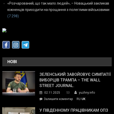
«Розчарований, що так мало людей», – Новацький закликав
южненців приходити на прощання з полеглими військовими
(7 298)
НОВІ
ЗЕЛЕНСЬКИЙ ЗАВОЙОВУЄ СИМПАТІЇ
ВИБОРЦІВ ТРАМПА – THE WALL
STREET JOURNAL.
53
02.11.2025
yuzhny.info
on
Залишити коментар
RU
UK
Зеленський
завойовує
У ПІВДЕННОМУ ПРАЦІВНИКАМ ОПЗ