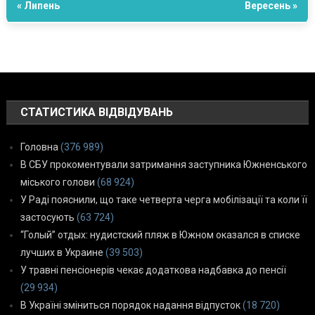
« Липень
Вересень »
СТАТИСТИКА ВІДВІДУВАНЬ
Головна
(376 989)
В СБУ прокоментували затримання заступника Южненського
міського голови
(68 924)
У Раді пояснили, що таке четверта черга мобілізації та коли її
застосують
(63 724)
“Голый” отдых: нудистский пляж в Южном оказался в списке
лучших в Украине
(39 503)
У травні пенсіонерів чекає додаткова надбавка до пенсії
(29 934)
В Україні зміниться порядок надання відпусток
(18 720)