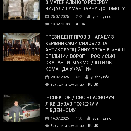
симпатії
З МАТЕРІАЛЬНОГО РЕЗЕРВУ
виборців
ВИДАЛИ ГУМАНІТАРНУ ДОПОМОГУ
Трампа
272
25.07.2025
yuzhny.info
–
до
2 Коментарі
RU
UK
The
У
Wall
Південному
ПРЕЗИДЕНТ ПРОВІВ НАРАДУ З
Street
працівникам
КЕРІВНИКАМИ СИЛОВИХ ТА
Journal.
ОПЗ
АНТИКОРУПЦІЙНИХ ОРГАНІВ: «НАШ
з
СПІЛЬНИЙ ВОРОГ — РОСІЙСЬКІ
матеріального
ОКУПАНТИ. МАЄМО ДІЯТИ ЯК
резерву
КОМАНДА УКРАЇНИ»
видали
62
23.07.2025
yuzhny.info
гуманітарну
on
Залишити коментар
RU
UK
допомогу
Президент
провів
ІНСПЕКТОР ДСНС ВЛАСНОРУЧ
нараду
ЛІКВІДУВАВ ПОЖЕЖУ У
з
ПІВДЕННОМУ
керівниками
150
16.07.2025
yuzhny.info
силових
on
Залишити коментар
RU
UK
та