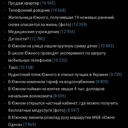
Продаж квартир
(16 945)
Телефонний довідник
(14 668)
Жительница Южного, получившая 19 ножевых ранений,
снова опасается за жизнь (фото)
(13 359)
Медицинские учреждения
(12 956)
Де поїсти?
(12 780)
В Южном на улице нашли крупную сумму денег
(10 893)
В школе Южного проводят эксперимент по запрету
мобильных телефонов
(10 233)
Таксі
(10 158)
Нудистский пляж Южного в списке лучших в Украине
(9 739)
В Южном изменили тариф на водоснабжение
(8 809)
В Южном пойман на взятке свыше 4 тыс. долларов
начальник военкомата
(8 695)
В Южном открылся частный кабинет, где можно получить
бесплатные медуслуги (фото)
(8 597)
В Южному змінили розклад руху маршрутки №68 «Южне-
Одеса»
(7 969)