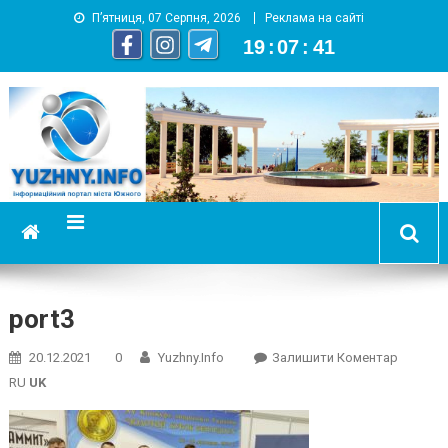
П’ятниця, 07 Серпня, 2026
Реклама на сайті
19
:
07
:
41
YUZHNY.INFO
информационный портал города Южный
port3
On
20.12.2021
0
Yuzhny.info
Залишити Коментар
Port3
RU
UK