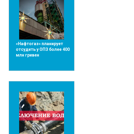
«Нафтогаз» планирует
отсудить у ОПЗ более 400
млн гривен