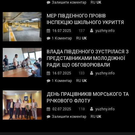
on
Залишити коментар
RU
UK
та
Інспектор
антикорупційних
ДСНС
МЕР ПІВДЕННОГО ПРОВІВ
органів:
власноруч
ІНСПЕКЦІЮ ШКІЛЬНОГО УКРИТТЯ
«Наш
ліквідував
спільний
137
16.07.2025
yuzhny.info
пожежу
ворог
до
1 Коментар
RU
UK
у
—
Мер
Південному
російські
Південного
ВЛАДА ПІВДЕННОГО ЗУСТРІЛАСЯ З
окупанти.
провів
ПРЕДСТАВНИКАМИ МОЛОДІЖНОЇ
Маємо
інспекцію
РАДИ: ЩО ОБГОВОРЮВАЛИ
діяти
шкільного
133
16.07.2025
yuzhny.info
як
укриття
команда
до
1 Коментар
RU
UK
України»
Влада
Південного
ДЕНЬ ПРАЦІВНИКІВ МОРСЬКОГО ТА
зустрілася
РІЧКОВОГО ФЛОТУ
з
118
02.07.2025
yuzhny.info
представниками
on
Залишити коментар
RU
UK
молодіжної
День
ради:
працівників
що