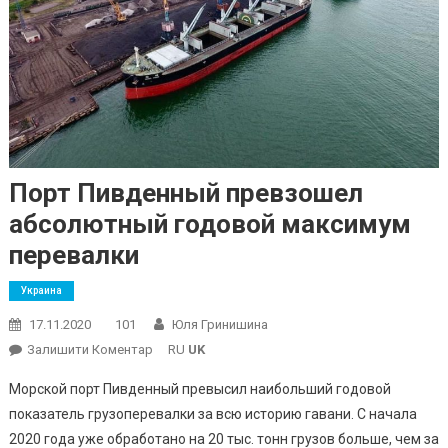
Порт Пивденный превзошел
абсолютный годовой максимум
перевалки
Украина
17.11.2020
101
Юля Гринишина
On
Залишити Коментар
RU
UK
Порт
Морской порт Пивденный превысил наибольший годовой
Пивденный
показатель грузоперевалки за всю историю гавани. С начала
Превзошел
2020 года уже обработано на 20 тыс. тонн грузов больше, чем за
Абсолютный