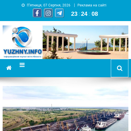
П’ятниця, 07 Серпня, 2026
Реклама на сайті
23
:
24
:
09
YUZHNY.INFO
информационный портал города Южный