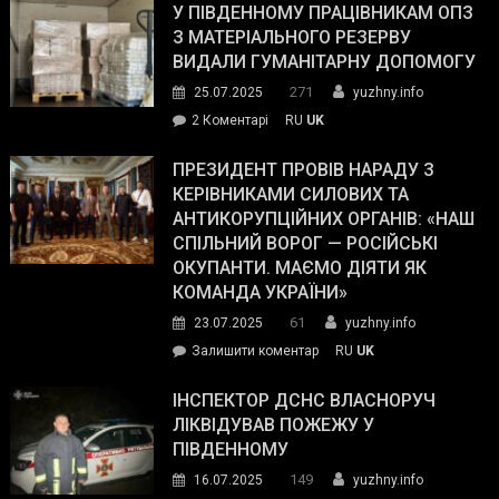
завойовує
У ПІВДЕННОМУ ПРАЦІВНИКАМ ОПЗ
симпатії
З МАТЕРІАЛЬНОГО РЕЗЕРВУ
виборців
ВИДАЛИ ГУМАНІТАРНУ ДОПОМОГУ
Трампа
271
25.07.2025
yuzhny.info
–
до
2 Коментарі
RU
UK
The
У
Wall
Південному
ПРЕЗИДЕНТ ПРОВІВ НАРАДУ З
Street
працівникам
КЕРІВНИКАМИ СИЛОВИХ ТА
Journal.
ОПЗ
АНТИКОРУПЦІЙНИХ ОРГАНІВ: «НАШ
з
СПІЛЬНИЙ ВОРОГ — РОСІЙСЬКІ
матеріального
ОКУПАНТИ. МАЄМО ДІЯТИ ЯК
резерву
КОМАНДА УКРАЇНИ»
видали
61
23.07.2025
yuzhny.info
гуманітарну
on
Залишити коментар
RU
UK
допомогу
Президент
провів
ІНСПЕКТОР ДСНС ВЛАСНОРУЧ
нараду
ЛІКВІДУВАВ ПОЖЕЖУ У
з
ПІВДЕННОМУ
керівниками
149
16.07.2025
yuzhny.info
силових