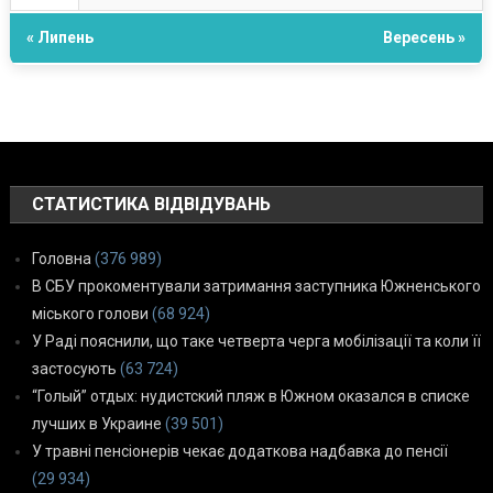
« Липень
Вересень »
СТАТИСТИКА ВІДВІДУВАНЬ
Головна
(376 989)
В СБУ прокоментували затримання заступника Южненського
міського голови
(68 924)
У Раді пояснили, що таке четверта черга мобілізації та коли її
застосують
(63 724)
“Голый” отдых: нудистский пляж в Южном оказался в списке
лучших в Украине
(39 501)
У травні пенсіонерів чекає додаткова надбавка до пенсії
(29 934)