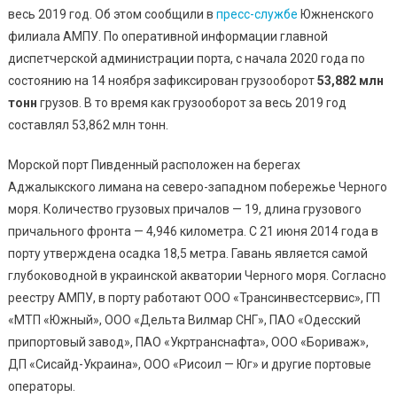
весь 2019 год. Об этом сообщили в
Годовой
пресс-службе
Южненского
Максимум
филиала АМПУ. По оперативной информации главной
Перевалки
диспетчерской администрации порта, с начала 2020 года по
состоянию на 14 ноября зафиксирован грузооборот
53,882 млн
тонн
грузов. В то время как грузооборот за весь 2019 год
составлял 53,862 млн тонн.
Морской порт Пивденный расположен на берегах
Аджалыкского лимана на северо-западном побережье Черного
моря. Количество грузовых причалов — 19, длина грузового
причального фронта — 4,946 километра. С 21 июня 2014 года в
порту утверждена осадка 18,5 метра. Гавань является самой
глубоководной в украинской акватории Черного моря. Согласно
реестру АМПУ, в порту работают ООО «Трансинвестсервис», ГП
«МТП «Южный», ООО «Дельта Вилмар СНГ», ПАО «Одесский
припортовый завод», ПАО «Укртранснафта», ООО «Бориваж»,
ДП «Сисайд-Украина», ООО «Рисоил — Юг» и другие портовые
операторы.