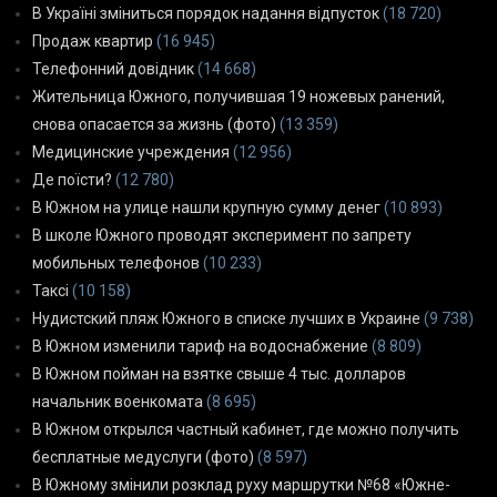
В Україні зміниться порядок надання відпусток
(18 720)
Продаж квартир
(16 945)
Телефонний довідник
(14 668)
Жительница Южного, получившая 19 ножевых ранений,
снова опасается за жизнь (фото)
(13 359)
Медицинские учреждения
(12 956)
Де поїсти?
(12 780)
В Южном на улице нашли крупную сумму денег
(10 893)
В школе Южного проводят эксперимент по запрету
мобильных телефонов
(10 233)
Таксі
(10 158)
Нудистский пляж Южного в списке лучших в Украине
(9 738)
В Южном изменили тариф на водоснабжение
(8 809)
В Южном пойман на взятке свыше 4 тыс. долларов
начальник военкомата
(8 695)
В Южном открылся частный кабинет, где можно получить
бесплатные медуслуги (фото)
(8 597)
В Южному змінили розклад руху маршрутки №68 «Южне-