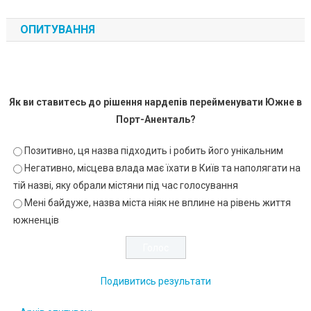
ОПИТУВАННЯ
Як ви ставитесь до рішення нардепів перейменувати Южне в
Порт-Аненталь?
Позитивно, ця назва підходить і робить його унікальним
Негативно, місцева влада має їхати в Київ та наполягати на
тій назві, яку обрали містяни під час голосування
Мені байдуже, назва міста ніяк не вплине на рівень життя
южненців
Подивитись результати