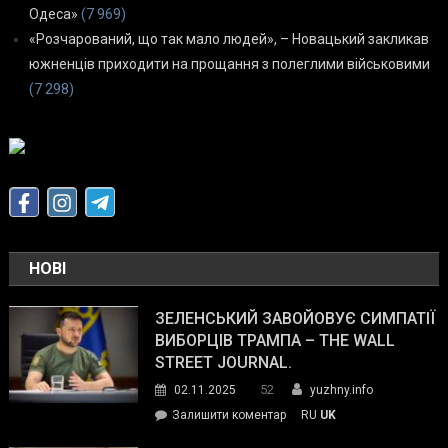
Одеса»
(7 969)
«Розчарований, що так мало людей», – Новацький закликав
южненців приходити на прощання з полеглими військовими
(7 298)
НОВІ
ЗЕЛЕНСЬКИЙ ЗАВОЙОВУЄ СИМПАТІЇ
ВИБОРЦІВ ТРАМПА – THE WALL
STREET JOURNAL.
52
02.11.2025
yuzhny.info
on
Залишити коментар
RU
UK
Зеленський