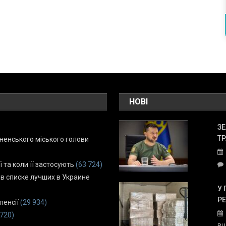
НОВІ
ЗЕ
ТР
енського міського голови
ї та коли її застосують
(63 724)
 в списке лучших в Украине
У 
Р
пенсії
(29 934)
 720)