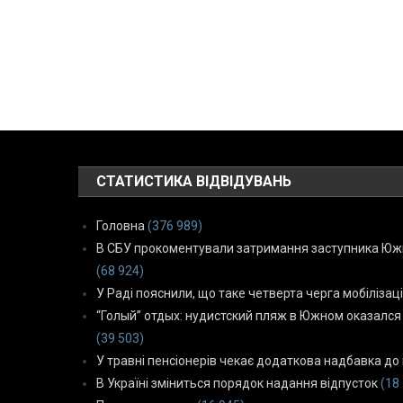
СТАТИСТИКА ВІДВІДУВАНЬ
Головна
(376 989)
В СБУ прокоментували затримання заступника Южн
(68 924)
У Раді пояснили, що таке четверта черга мобілізаці
“Голый” отдых: нудистский пляж в Южном оказался
(39 503)
У травні пенсіонерів чекає додаткова надбавка до 
В Україні зміниться порядок надання відпусток
(18