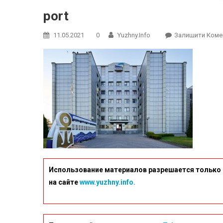
port
11.05.2021
0
Yuzhny.info
Залишити Коме
Использование материалов разрешается только 
на сайте
www.yuzhny.info.