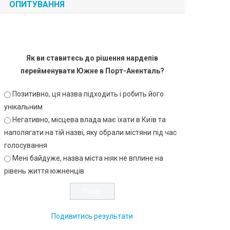
ОПИТУВАННЯ
Як ви ставитесь до рішення нардепів
перейменувати Южне в Порт-Аненталь?
Позитивно, ця назва підходить і робить його
унікальним
Негативно, місцева влада має їхати в Київ та
наполягати на тій назві, яку обрали містяни під час
голосування
Мені байдуже, назва міста ніяк не вплине на
рівень життя южненців
Подивитись результати