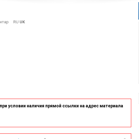
On
нтар
RU
UK
Port
при условии наличия прямой ссылки на адрес материала