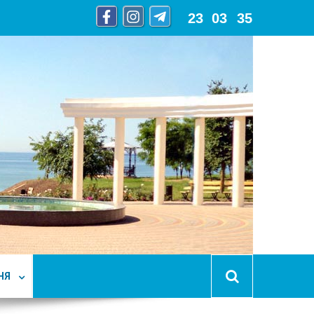
23
:
03
:
37
НЯ