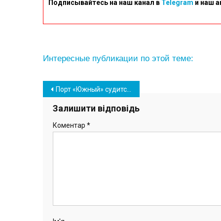
Подписывайтесь на наш канал в
Telegram
и наш а
Интересные публикации по этой теме:
Навігація
Порт «Южный» судится с компанией-поставщиком «София Ойл»
записів
Залишити відповідь
Коментар
*