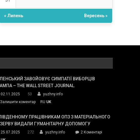
31
« Липень
Вересень »
ЛЕНСЬКИЙ ЗАВОЙОВУЄ СИМПАТІЇ ВИБОРЦІВ
АМПА – THE WALL STREET JOURNAL.
53
02.11.2025
yuzhny.info
on
Залишити коментар
RU
UK
Зеленський
завойовує
ПІВДЕННОМУ ПРАЦІВНИКАМ ОПЗ З МАТЕРІАЛЬНОГО
симпатії
ЕЗЕРВУ ВИДАЛИ ГУМАНІТАРНУ ДОПОМОГУ
виборців
272
до
25.07.2025
yuzhny.info
2 Коментарі
Трампа
У