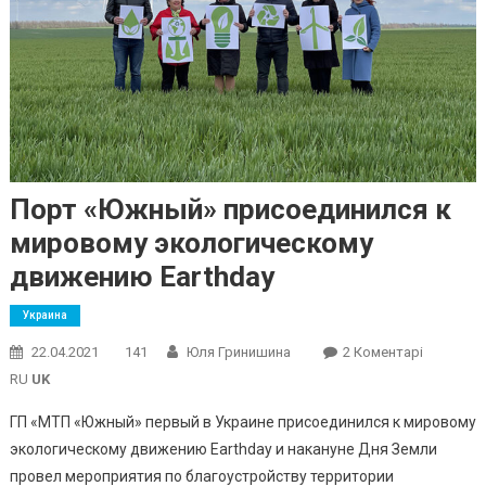
Порт «Южный» присоединился к
мировому экологическому
движению Earthday
Украина
До
22.04.2021
141
Юля Гринишина
2 Коментарі
Порт
RU
UK
«Южный»
ГП «МТП «Южный» первый в Украине присоединился к мировому
Присоед
экологическому движению Earthday и накануне Дня Земли
К
провел мероприятия по благоустройству территории
Мировом