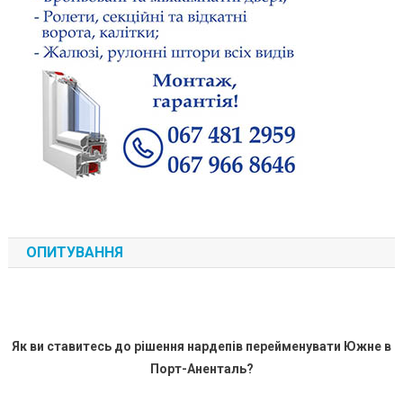
ОПИТУВАННЯ
Як ви ставитесь до рішення нардепів перейменувати Южне в
Порт-Аненталь?