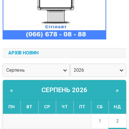
АРХІВ НОВИН
СЕРПЕНЬ 2026
«
»
ПН
ВТ
СР
ЧТ
ПТ
СБ
НД
2
1