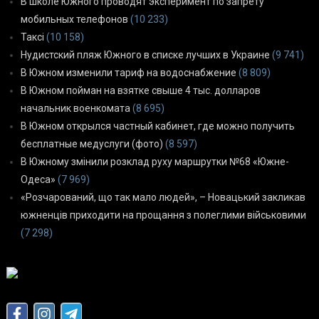
В школе Южного проводят эксперимент по запрету
мобильных телефонов
(10 233)
Таксі
(10 158)
Нудистский пляж Южного в списке лучших в Украине
(9 741)
В Южном изменили тариф на водоснабжение
(8 809)
В Южном пойман на взятке свыше 4 тыс. долларов
начальник военкомата
(8 695)
В Южном открылся частный кабинет, где можно получить
бесплатные медуслуги (фото)
(8 597)
В Южному змінили розклад руху маршрутки №68 «Южне-
Одеса»
(7 969)
«Розчарований, що так мало людей», – Новацький закликав
южненців приходити на прощання з полеглими військовими
(7 298)