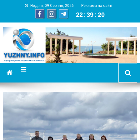
Неділя, 09 Серпня, 2026
Реклама на сайті
22
:
39
:
21
YUZHNY.INFO
информационный портал города Южный