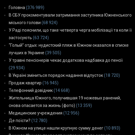
Головна
(376 989)
В СБУ прокоментували затримання заступника Южненського
міського голови
(68 924)
У Раді пояснили, що таке четверта черга мобілізації та коли її
застосують
(63 724)
“Голый” отдых: нудистский пляж в Южном оказался в списке
лучших в Украине
(39 505)
У травні пенсіонерів чекає додаткова надбавка до пенсії
(29 934)
В Україні зміниться порядок надання відпусток
(18 720)
Продаж квартир
(16 945)
Телефонний довідник
(14 668)
Жительница Южного, получившая 19 ножевых ранений,
снова опасается за жизнь (фото)
(13 359)
Медицинские учреждения
(12 956)
Де поїсти?
(12 780)
В Южном на улице нашли крупную сумму денег
(10 893)