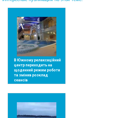
В Южному релаксаційний
центр переходить на
щоденний режим роботи
та змінив розклад
сеансів