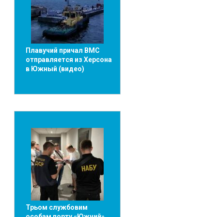
Плавучий причал ВМС
отправляется из Херсона
в Южный (видео)
Трьом службовим
особам порту «Южний»