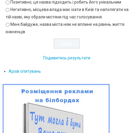
Позитивно, ця назва підходить і робить його унікальним
Негативно, місцева влада має їхати в Київ та наполягати на
тій назві, яку обрали містяни під час голосування
Мені байдуже, назва міста ніяк не вплине на рівень життя
южненців
Подивитись результати
Архів опитувань