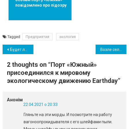
повідомлено про підозру
Tagged
Предприятия
экология
Навігація
Будет ли продлен учебный год в школах Южного из-за карантина?
Возле села Кошары произошло смертельное ДТП
записів
2 thoughts on “
Порт «Южный»
присоединился к мировому
экологическому движению Earthday
”
Анонім
22.04.2021 о 20:33
Гляньте на эти морды. И посмотрите на работу
вагоноопрокидывателя с его шлейфами пыли.