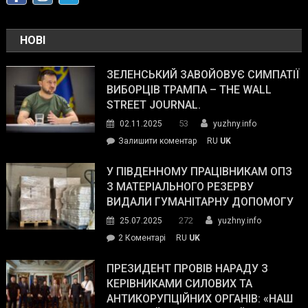
НОВІ
ЗЕЛЕНСЬКИЙ ЗАВОЙОВУЄ СИМПАТІЇ
ВИБОРЦІВ ТРАМПА – THE WALL
STREET JOURNAL.
53
02.11.2025
yuzhny.info
on
Залишити коментар
RU
UK
Зеленський
завойовує
У ПІВДЕННОМУ ПРАЦІВНИКАМ ОПЗ
симпатії
З МАТЕРІАЛЬНОГО РЕЗЕРВУ
виборців
ВИДАЛИ ГУМАНІТАРНУ ДОПОМОГУ
Трампа
272
25.07.2025
yuzhny.info
–
до
2 Коментарі
RU
UK
The
У
Wall
Південному
ПРЕЗИДЕНТ ПРОВІВ НАРАДУ З
Street
працівникам
КЕРІВНИКАМИ СИЛОВИХ ТА
Journal.
ОПЗ
АНТИКОРУПЦІЙНИХ ОРГАНІВ: «НАШ