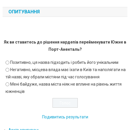
ОПИТУВАННЯ
Як ви ставитесь до рішення нардепів перейменувати Южне в
Порт-Аненталь?
Позитивно, ця назва підходить і робить його унікальним
Негативно, місцева влада має їхати в Київ та наполягати на
тій назві, яку обрали містяни під час голосування
Мені байдуже, назва міста ніяк не вплине на рівень життя
южненців
Подивитись результати
Архів опитувань