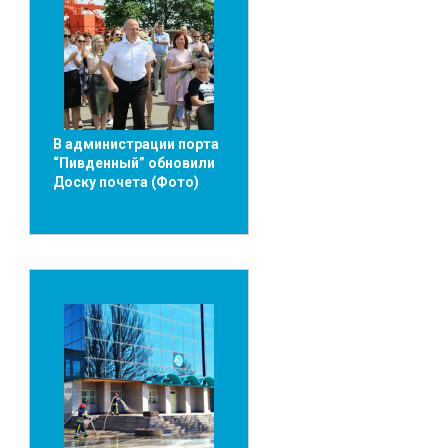
В администрации порта
“Пивденный” обновили
Доску почета (Фото)