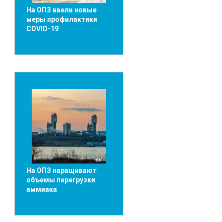
На ОПЗ ввели новые
меры профилактики
COVID-19
На ОПЗ наращивают
объемы перегрузки
аммиака