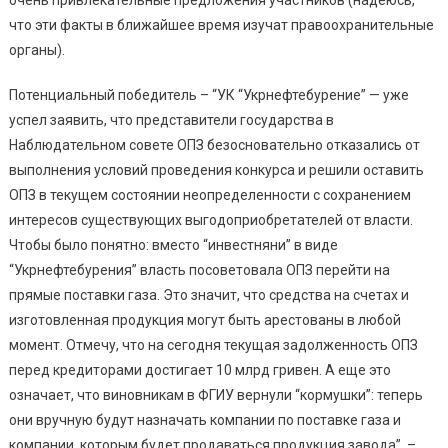
что эти факты в ближайшее время изучат правоохранительные
органы).
Потенциальный победитель – “УК “Укрнефтебурение” — уже
успел заявить, что представители государства в
Наблюдательном совете ОПЗ безосновательно отказались от
выполнения условий проведения конкурса и решили оставить
ОПЗ в текущем состоянии неопределенности с сохранением
интересов существующих выгодоприобретателей от власти.
Чтобы было понятно: вместо “инвестняни” в виде
“Укрнефтебурения” власть посоветовала ОПЗ перейти на
прямые поставки газа. Это значит, что средства на счетах и
изготовленная продукция могут быть арестованы в любой
момент. Отмечу, что на сегодня текущая задолженность ОПЗ
перед кредиторами достигает 10 млрд гривен. А еще это
означает, что виновникам в ФГИУ вернули “кормушки”: теперь
они вручную будут назначать компании по поставке газа и
компании, которым будет продаваться продукция завода”, –