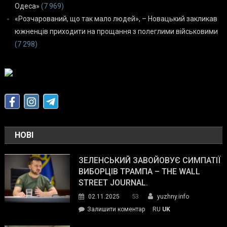
Одеса»
(7 969)
«Розчарований, що так мало людей», – Новацький закликав
южненців приходити на прощання з полеглими військовими
(7 298)
НОВІ
ЗЕЛЕНСЬКИЙ ЗАВОЙОВУЄ СИМПАТІЇ
ВИБОРЦІВ ТРАМПА – THE WALL
STREET JOURNAL.
53
02.11.2025
yuzhny.info
on
Залишити коментар
RU
UK
Зеленський