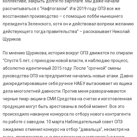
коллективе, закрыть долги по зарплате. Мы даже начали
рассчитываться с “Нафтогазом”. И в 2019 году ОПЗ все же
восстановил производство – с помощью лобби нынешнего
президента Зеленского, хотя он и действовал вопреки желанию
действующего тогда правительства” – рассказывает Николай
Щуриков.
По мнению Щурикова, история вокруг ОПЗ движется по спирали.
“Спустя 5 лет, с приходом новой власти, я наблюдаю процесс,
абсолютно идентичный 2015 году. После “срочной” смены
руководства ОПЗ на предприятие начались новые атаки. Давно
дискредитировавшее себя ручное НАБУ вытаскивает из ящика
дела многолетней давности. Против меня разворачиваются
черные пиар-акции в СМИ.Средства на счетах и изготовленная
продукция могут быть арестованы в любой момент. Все это
происходило накануне конкурса по отбору нового контрагента
по работе с заводом. 10 марта Наблюдательный совет ОПЗ
ожидаемо отменил конкурс на отбор “давальца”, несмотря на
очень привлекательные предложения участников (надеюсь,