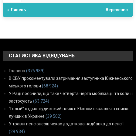
« Липень
Вересень »
СТАТИСТИКА ВІДВІДУВАНЬ
Головна
(376 989)
В СБУ прокоментували затримання заступника Южненського
міського голови
(68 924)
У Раді пояснили, що таке четверта черга мобілізації та коли її
застосують
(63 724)
“Голый” отдых: нудистский пляж в Южном оказался в списке
лучших в Украине
(39 502)
У травні пенсіонерів чекає додаткова надбавка до пенсії
(29 934)