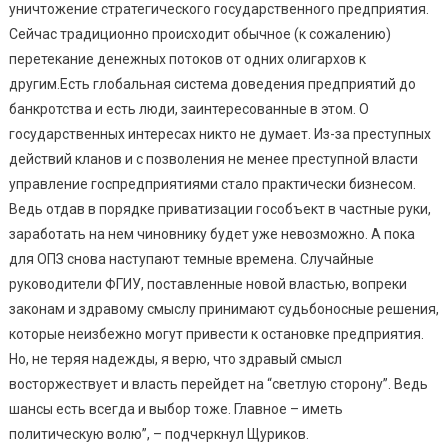
уничтожение стратегического государственного предприятия.
Сейчас традиционно происходит обычное (к сожалению)
перетекание денежных потоков от одних олигархов к
другим.Есть глобальная система доведения предприятий до
банкротства и есть люди, заинтересованные в этом. О
государственных интересах никто не думает. Из-за преступных
действий кланов и с позволения не менее преступной власти
управление госпредприятиями стало практически бизнесом.
Ведь отдав в порядке приватизации гособъект в частные руки,
заработать на нем чиновнику будет уже невозможно. А пока
для ОПЗ снова наступают темные времена. Случайные
руководители ФГИУ, поставленные новой властью, вопреки
законам и здравому смыслу принимают судьбоносные решения,
которые неизбежно могут привести к остановке предприятия.
Но, не теряя надежды, я верю, что здравый смысл
восторжествует и власть перейдет на “светлую сторону”. Ведь
шансы есть всегда и выбор тоже. Главное – иметь
политическую волю”, – подчеркнул Щуриков.