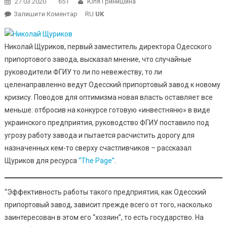
27.03.2020
651
Юля Гринишина
On
Залишити Коментар
RU
UK
“ОПЗ
На
Николай Щуриков, первый заместитель директора Одесского
Пороге
припортового завода, высказал мнение, что случайные
Нового
руководители ФГИУ то ли по невежеству, то ли
Кризиса:
Власть
целенаправленно ведут Одесский припортовый завод к новому
Меняется
кризису. Поводов для оптимизма новая власть оставляет все
–
меньше: отбросив на конкурсе готовую «инвестняню» в виде
Методы
украинского предприятия, руководство ФГИУ поставило под
Остаются”
угрозу работу завода и пытается расчистить дорогу для
–
назначенных кем-то сверху счастливчиков – рассказал
Особое
Щуриков для ресурса
“The Page”
.
Мнение
“Эффективность работы такого предприятия, как Одесский
припортовый завод, зависит прежде всего от того, насколько
заинтересован в этом его “хозяин”, то есть государство. На