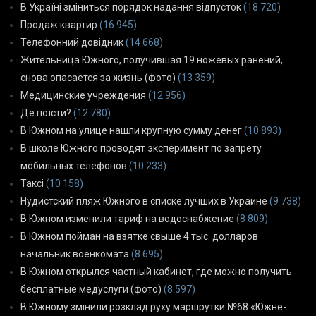
В Україні зміниться порядок надання відпусток
(18 720)
Продаж квартир
(16 945)
Телефонний довідник
(14 668)
Жительница Южного, получившая 19 ножевых ранений,
снова опасается за жизнь (фото)
(13 359)
Медицинские учреждения
(12 956)
Де поїсти?
(12 780)
В Южном на улице нашли крупную сумму денег
(10 893)
В школе Южного проводят эксперимент по запрету
мобильных телефонов
(10 233)
Таксі
(10 158)
Нудистский пляж Южного в списке лучших в Украине
(9 738)
В Южном изменили тариф на водоснабжение
(8 809)
В Южном пойман на взятке свыше 4 тыс. долларов
начальник военкомата
(8 695)
В Южном открылся частный кабинет, где можно получить
бесплатные медуслуги (фото)
(8 597)
В Южному змінили розклад руху маршрутки №68 «Южне-