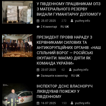
завойовує
У ПІВДЕННОМУ ПРАЦІВНИКАМ ОПЗ
симпатії
З МАТЕРІАЛЬНОГО РЕЗЕРВУ
виборців
ВИДАЛИ ГУМАНІТАРНУ ДОПОМОГУ
Трампа
272
25.07.2025
yuzhny.info
–
до
2 Коментарі
RU
UK
The
У
Wall
Південному
ПРЕЗИДЕНТ ПРОВІВ НАРАДУ З
Street
працівникам
КЕРІВНИКАМИ СИЛОВИХ ТА
Journal.
ОПЗ
АНТИКОРУПЦІЙНИХ ОРГАНІВ: «НАШ
з
СПІЛЬНИЙ ВОРОГ — РОСІЙСЬКІ
матеріального
ОКУПАНТИ. МАЄМО ДІЯТИ ЯК
резерву
КОМАНДА УКРАЇНИ»
видали
62
23.07.2025
yuzhny.info
гуманітарну
on
Залишити коментар
RU
UK
допомогу
Президент
провів
ІНСПЕКТОР ДСНС ВЛАСНОРУЧ
нараду
ЛІКВІДУВАВ ПОЖЕЖУ У
з
ПІВДЕННОМУ
керівниками
150
16.07.2025
yuzhny.info
силових