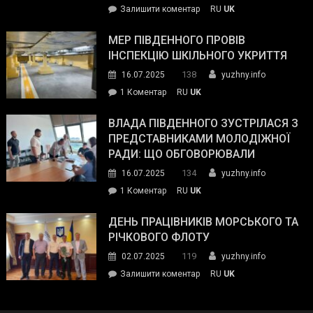
on
Залишити коментар
RU
UK
та
Інспектор
антикорупційних
ДСНС
МЕР ПІВДЕННОГО ПРОВІВ
органів:
власноруч
ІНСПЕКЦІЮ ШКІЛЬНОГО УКРИТТЯ
«Наш
ліквідував
спільний
138
16.07.2025
yuzhny.info
пожежу
ворог
до
1 Коментар
RU
UK
у
—
Мер
Південному
російські
Південного
ВЛАДА ПІВДЕННОГО ЗУСТРІЛАСЯ З
окупанти.
провів
ПРЕДСТАВНИКАМИ МОЛОДІЖНОЇ
Маємо
інспекцію
РАДИ: ЩО ОБГОВОРЮВАЛИ
діяти
шкільного
134
16.07.2025
yuzhny.info
як
укриття
команда
до
1 Коментар
RU
UK
України»
Влада
Південного
ДЕНЬ ПРАЦІВНИКІВ МОРСЬКОГО ТА
зустрілася
РІЧКОВОГО ФЛОТУ
з
119
02.07.2025
yuzhny.info
представниками
on
Залишити коментар
RU
UK
молодіжної
День
ради:
працівників
що