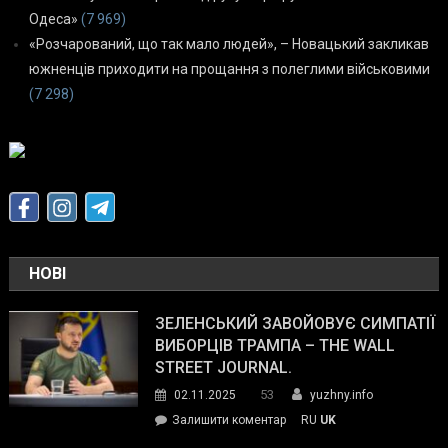
Одеса»
(7 969)
«Розчарований, що так мало людей», – Новацький закликав
южненців приходити на прощання з полеглими військовими
(7 298)
НОВІ
ЗЕЛЕНСЬКИЙ ЗАВОЙОВУЄ СИМПАТІЇ
ВИБОРЦІВ ТРАМПА – THE WALL
STREET JOURNAL.
53
02.11.2025
yuzhny.info
on
Залишити коментар
RU
UK
Зеленський