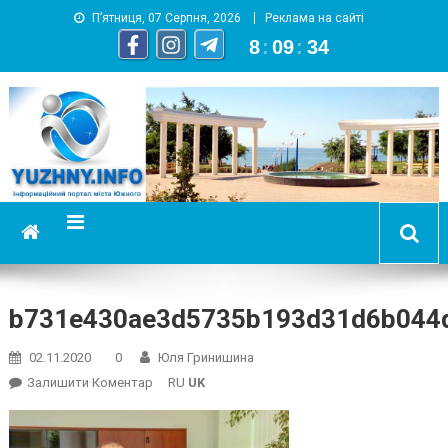
П’ятниця, 07 Серпня, 2026
Реклама на сайті
8
:
09
:
34
YUZHNY.INFO
информационный портал города Южный
b731e430ae3d5735b193d31d6b044
02.11.2020
0
Юля Гринишина
On
Залишити Коментар
RU
UK
B731e430ae3d5735b193d31d6b044d22