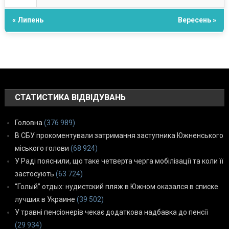
« Липень
Вересень »
СТАТИСТИКА ВІДВІДУВАНЬ
Головна
(376 989)
В СБУ прокоментували затримання заступника Южненського
міського голови
(68 924)
У Раді пояснили, що таке четверта черга мобілізації та коли її
застосують
(63 724)
“Голый” отдых: нудистский пляж в Южном оказался в списке
лучших в Украине
(39 502)
У травні пенсіонерів чекає додаткова надбавка до пенсії
(29 934)