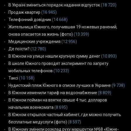
В Україні зміниться порядок надання відпусток
(18 720)
Продаж квартир
(16 945)
Телефонний довідник
(14 668)
Жительница Южного, получившая 19 ножевых ранений,
снова опасается за жизнь (фото)
(13 359)
Медицинские учреждения
(12 956)
Де поїсти?
(12 780)
В Южном на улице нашли крупную сумму денег
(10 893)
В школе Южного проводят эксперимент по запрету
мобильных телефонов
(10 233)
Таксі
(10 158)
Нудистский пляж Южного в списке лучших в Украине
(9 738)
В Южном изменили тариф на водоснабжение
(8 809)
В Южном пойман на взятке свыше 4 тыс. долларов
начальник военкомата
(8 695)
В Южном открылся частный кабинет, где можно получить
бесплатные медуслуги (фото)
(8 597)
В Южному змінили розклад руху маршрутки №68 «Южне-