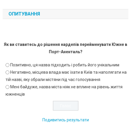
ОПИТУВАННЯ
Як ви ставитесь до рішення нардепів перейменувати Южне в
Порт-Аненталь?
Позитивно, ця назва підходить і робить його унікальним
Негативно, місцева влада має їхати в Київ та наполягати на
тій назві, яку обрали містяни під час голосування
Мені байдуже, назва міста ніяк не вплине на рівень життя
южненців
Подивитись результати