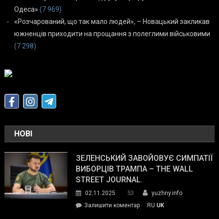
Одеса»
(7 969)
«Розчарований, що так мало людей», – Новацький закликав
южненців приходити на прощання з полеглими військовими
(7 298)
НОВІ
ЗЕЛЕНСЬКИЙ ЗАВОЙОВУЄ СИМПАТІЇ
ВИБОРЦІВ ТРАМПА – THE WALL
STREET JOURNAL.
53
02.11.2025
yuzhny.info
on
Залишити коментар
RU
UK
Зеленський