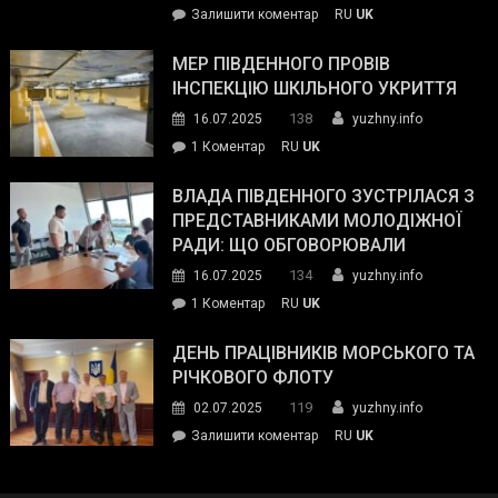
on
Залишити коментар
RU
UK
та
Інспектор
антикорупційних
ДСНС
МЕР ПІВДЕННОГО ПРОВІВ
органів:
власноруч
ІНСПЕКЦІЮ ШКІЛЬНОГО УКРИТТЯ
«Наш
ліквідував
спільний
138
16.07.2025
yuzhny.info
пожежу
ворог
до
1 Коментар
RU
UK
у
—
Мер
Південному
російські
Південного
ВЛАДА ПІВДЕННОГО ЗУСТРІЛАСЯ З
окупанти.
провів
ПРЕДСТАВНИКАМИ МОЛОДІЖНОЇ
Маємо
інспекцію
РАДИ: ЩО ОБГОВОРЮВАЛИ
діяти
шкільного
134
16.07.2025
yuzhny.info
як
укриття
команда
до
1 Коментар
RU
UK
України»
Влада
Південного
ДЕНЬ ПРАЦІВНИКІВ МОРСЬКОГО ТА
зустрілася
РІЧКОВОГО ФЛОТУ
з
119
02.07.2025
yuzhny.info
представниками
on
Залишити коментар
RU
UK
молодіжної
День
ради:
працівників
що