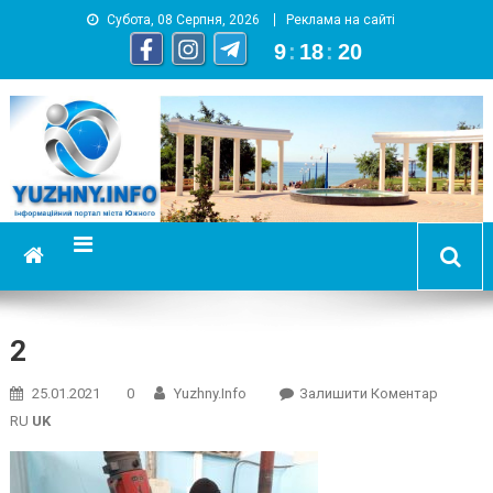
Субота, 08 Серпня, 2026
Реклама на сайті
9
:
18
:
20
YUZHNY.INFO
информационный портал города Южный
2
On
25.01.2021
0
Yuzhny.info
Залишити Коментар
2
RU
UK