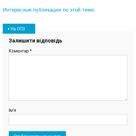
Интересные публикации по этой теме:
Навігація
На ОПЗ определили лучшего сварщика – 2020
записів
Залишити відповідь
Коментар
*
Ім'я