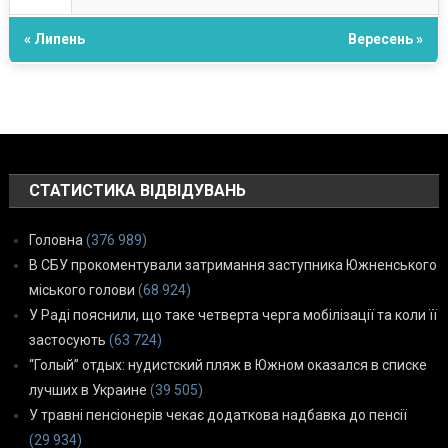
« Липень
Вересень »
СТАТИСТИКА ВІДВІДУВАНЬ
Головна
(376 989)
В СБУ прокоментували затримання заступника Южненського
міського голови
(68 924)
У Раді пояснили, що таке четверта черга мобілізації та коли її
застосують
(63 724)
“Голый” отдых: нудистский пляж в Южном оказался в списке
лучших в Украине
(39 505)
У травні пенсіонерів чекає додаткова надбавка до пенсії
(29 934)