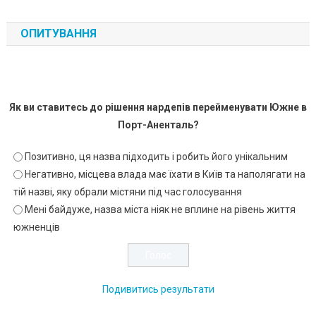
ОПИТУВАННЯ
Як ви ставитесь до рішення нардепів перейменувати Южне в
Порт-Аненталь?
Позитивно, ця назва підходить і робить його унікальним
Негативно, місцева влада має їхати в Київ та наполягати на
тій назві, яку обрали містяни під час голосування
Мені байдуже, назва міста ніяк не вплине на рівень життя
южненців
Подивитись результати