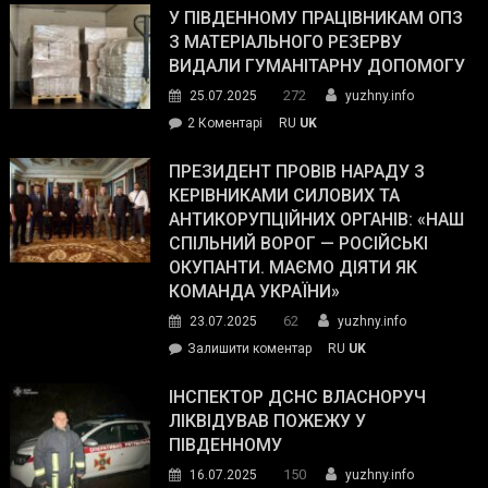
завойовує
У ПІВДЕННОМУ ПРАЦІВНИКАМ ОПЗ
симпатії
З МАТЕРІАЛЬНОГО РЕЗЕРВУ
виборців
ВИДАЛИ ГУМАНІТАРНУ ДОПОМОГУ
Трампа
272
25.07.2025
yuzhny.info
–
до
2 Коментарі
RU
UK
The
У
Wall
Південному
ПРЕЗИДЕНТ ПРОВІВ НАРАДУ З
Street
працівникам
КЕРІВНИКАМИ СИЛОВИХ ТА
Journal.
ОПЗ
АНТИКОРУПЦІЙНИХ ОРГАНІВ: «НАШ
з
СПІЛЬНИЙ ВОРОГ — РОСІЙСЬКІ
матеріального
ОКУПАНТИ. МАЄМО ДІЯТИ ЯК
резерву
КОМАНДА УКРАЇНИ»
видали
62
23.07.2025
yuzhny.info
гуманітарну
on
Залишити коментар
RU
UK
допомогу
Президент
провів
ІНСПЕКТОР ДСНС ВЛАСНОРУЧ
нараду
ЛІКВІДУВАВ ПОЖЕЖУ У
з
ПІВДЕННОМУ
керівниками
150
16.07.2025
yuzhny.info
силових