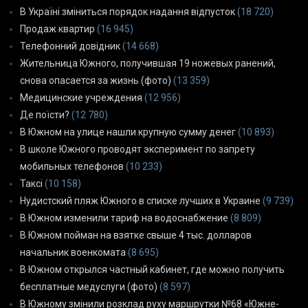
В Україні зміниться порядок надання відпусток
(18 720)
Продаж квартир
(16 945)
Телефонний довідник
(14 668)
Жительница Южного, получившая 19 ножевых ранений,
снова опасается за жизнь (фото)
(13 359)
Медицинские учреждения
(12 956)
Де поїсти?
(12 780)
В Южном на улице нашли крупную сумму денег
(10 893)
В школе Южного проводят эксперимент по запрету
мобильных телефонов
(10 233)
Таксі
(10 158)
Нудистский пляж Южного в списке лучших в Украине
(9 739)
В Южном изменили тариф на водоснабжение
(8 809)
В Южном пойман на взятке свыше 4 тыс. долларов
начальник военкомата
(8 695)
В Южном открылся частный кабинет, где можно получить
бесплатные медуслуги (фото)
(8 597)
В Южному змінили розклад руху маршрутки №68 «Южне-